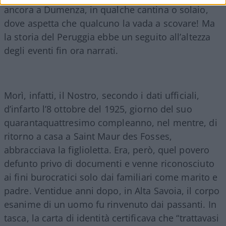
ancora a Dumenza, in qualche cantina o solaio,
dove aspetta che qualcuno la vada a scovare! Ma
la storia del Peruggia ebbe un seguito all’altezza
degli eventi fin ora narrati.
Morì, infatti, il Nostro, secondo i dati ufficiali,
d’infarto l’8 ottobre del 1925, giorno del suo
quarantaquattresimo compleanno, nel mentre, di
ritorno a casa a Saint Maur des Fosses,
abbracciava la figlioletta. Era, però, quel povero
defunto privo di documenti e venne riconosciuto
ai fini burocratici solo dai familiari come marito e
padre. Ventidue anni dopo, in Alta Savoia, il corpo
esanime di un uomo fu rinvenuto dai passanti. In
tasca, la carta di identità certificava che “trattavasi