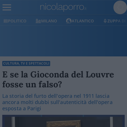
MILANO
ATLANTICO
ZUPPA DI PORRO
CULTURA, TV E SPETTACOLI
E se la Gioconda del Louvre
fosse un falso?
La storia del furto dell'opera nel 1911 lascia
ancora molti dubbi sull'autenticità dell'opera
esposta a Parigi