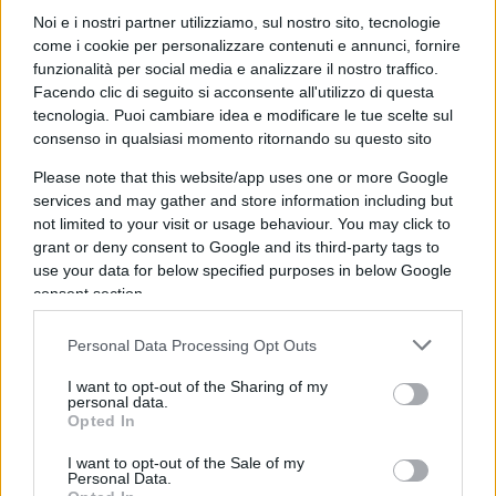
Noi e i nostri partner utilizziamo, sul nostro sito, tecnologie
Vincenzo era figlio di un muratore che, all’epoca
come i cookie per personalizzare contenuti e annunci, fornire
dei fatti, con la moglie Celeste, abitava nella
funzionalità per social media e analizzare il nostro traffico.
frazione dumentina di Trezzino.
Facendo clic di seguito si acconsente all'utilizzo di questa
Come altri compaesani, appresa l’arte (nel caso,
tecnologia. Puoi cambiare idea e modificare le tue scelte sul
consenso in qualsiasi momento ritornando su questo sito
quella di “verniciatore”), era emigrato in Francia
mantenendo solo rari contatti epistolari con la
Please note that this website/app uses one or more Google
services and may gather and store information including but
famiglia tra il 1908 e il 1912.
not limited to your visit or usage behaviour. You may click to
Conosceva Parigi per avervi soggiornato due anni
grant or deny consent to Google and its third-party tags to
da adolescente. A più riprese, per lavoro, gli
use your data for below specified purposes in below Google
consent section.
occorse di avere accesso al Louvre da dove lunedì
21 agosto 1911, approfittando della chiusura
Personal Data Processing Opt Outs
settimanale del museo,
asportò, nascondendola
sotto l’ampio camice, la Gioconda ed uscendo
I want to opt-out of the Sharing of my
personal data.
da una porta secondaria
. Era convinto di
Opted In
compiere un’opera meritoria visto che
I want to opt-out of the Sale of my
(contrariamente al vero) riteneva che il dipinto
Personal Data.