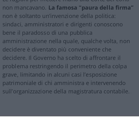
non mancavano.
La famosa “paura della firma”
non è soltanto un’invenzione della politica:
sindaci, amministratori e dirigenti conoscono
bene il paradosso di una pubblica
amministrazione nella quale, qualche volta, non
decidere è diventato più conveniente che
decidere. Il Governo ha scelto di affrontare il
problema restringendo il perimetro della colpa
grave, limitando in alcuni casi l’esposizione
patrimoniale di chi amministra e intervenendo
sull’organizzazione della magistratura contabile.