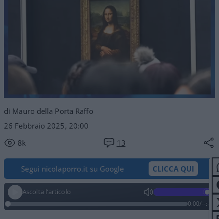
di Mauro della Porta Raffo
26 Febbraio 2025, 20:00
8k
13
Segui nicolaporro.it su Google
CLICCA QUI
Ascolta l'articolo
0:00
/
--:--