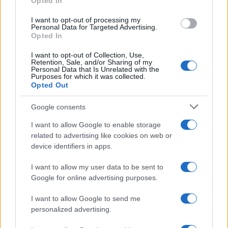
Opted In
fosse stato portato in Francia, tra mille altri, da
Napoleone di ritorno da una delle sue campagne
I want to opt-out of processing my
Personal Data for Targeted Advertising.
italiane.
Opted In
I want to opt-out of Collection, Use,
Retention, Sale, and/or Sharing of my
Personal Data that Is Unrelated with the
Certo di essere incluso nella lunga lista dei
Purposes for which it was collected.
Opted Out
sospettati in quanto frequentatore abituale del
Louvre, nascose il quadro in un incavo
Google consents
appositamente ricavato sul piano del tavolo di
I want to allow Google to enable storage
cucina e ricoperto con un tappetino. Sfuggito alle
related to advertising like cookies on web or
grinfie della polizia parigina, che perquisì il suo
device identifiers in apps.
abituro senza nulla rinvenire, nel mentre finiva
I want to allow my user data to be sent to
brevemente in gattabuia un giovane pittore
Google for online advertising purposes.
spagnolo, un certo
Pablo Picasso
, e tra i
I want to allow Google to send me
sospettati si ritrovava anche un poeta di belle
personalized advertising.
speranze di nome Guillaume e cognome