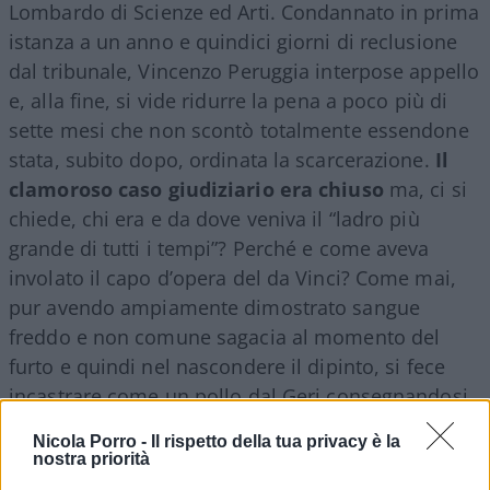
Lombardo di Scienze ed Arti. Condannato in prima
istanza a un anno e quindici giorni di reclusione
dal tribunale, Vincenzo Peruggia interpose appello
e, alla fine, si vide ridurre la pena a poco più di
sette mesi che non scontò totalmente essendone
stata, subito dopo, ordinata la scarcerazione.
Il
clamoroso caso giudiziario era chiuso
ma, ci si
chiede, chi era e da dove veniva il “ladro più
grande di tutti i tempi”? Perché e come aveva
involato il capo d’opera del da Vinci? Come mai,
pur avendo ampiamente dimostrato sangue
freddo e non comune sagacia al momento del
furto e quindi nel nascondere il dipinto, si fece
incastrare come un pollo dal Geri consegnandosi
praticamente agli inquirenti?
Nicola Porro -
Il rispetto della tua privacy è la
nostra priorità
Nato a Dumenza, sopra Luino, l’8 ottobre 1881,