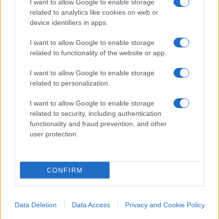
Apollinaire, Peruggia ricompare solo nel dicembre
I want to allow Google to enable storage
related to analytics like cookies on web or
1913 per essere ingabbiato a Firenze. Cosa mai
device identifiers in apps.
fece il ‘matto’ luinese nel corso di quei due anni
abbondanti?
I want to allow Google to enable storage
related to functionality of the website or app.
Leggenda vuole che, forse aiutato da un paio di
I want to allow Google to enable storage
complici, gli sia riuscito di portare la Gioconda al
related to personalization.
paese natale e, quindi, poco prima dell’arresto, a
I want to allow Google to enable storage
Londra. Qui giunto,
Peruggia avrebbe
related to security, including authentication
commissionato ad un celebre falsario
functionality and fraud prevention, and other
britannico alcune copie
del dipinto ed è appunto
user protection.
con una di queste in mano che si sarebbe fatto
catturare. Così stando le cose,
quello del Louvre
CONFIRM
non è l’originale
e, del resto, almeno sette od
otto persone sparse per il mondo sostengono di
essere in possesso della “vera” Gioconda che,
Data Deletion
Data Access
Privacy and Cookie Policy
invece – è questa la necessaria conclusione – è