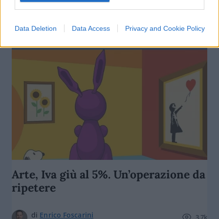
di
Mauro Di Ruvo
5.4k
29 Giugno 2025, 15:00
Data Deletion
Data Access
Privacy and Cookie Policy
Arte, Iva giù al 5%. Un’operazione da
ripetere
di
Enrico Foscarini
3.7k