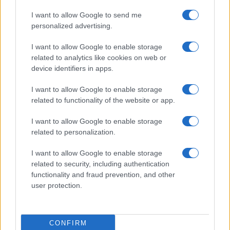
capitalismo di Bertinotti
I want to allow Google to send me
personalized advertising.
di
Alessandro Bonelli
7.5k
4 Luglio 2025, 19:00
I want to allow Google to enable storage
related to analytics like cookies on web or
device identifiers in apps.
I want to allow Google to enable storage
related to functionality of the website or app.
I want to allow Google to enable storage
related to personalization.
I want to allow Google to enable storage
related to security, including authentication
functionality and fraud prevention, and other
user protection.
Il segno di una resa invincibile
CONFIRM