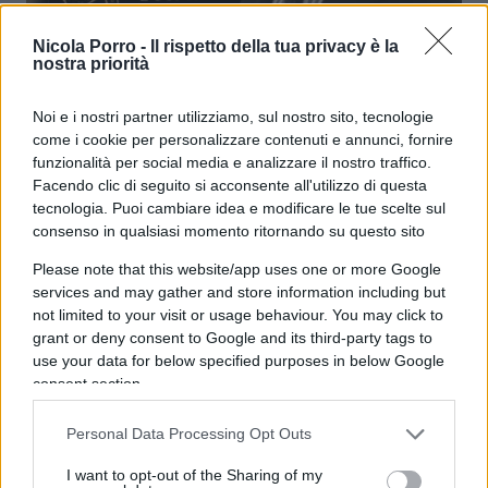
Vaticano, una mostra tutta da
Nicola Porro -
Il rispetto della tua privacy è la
nostra priorità
scoprire
Noi e i nostri partner utilizziamo, sul nostro sito, tecnologie
5.2k
25 Gennaio 2026, 16:10
come i cookie per personalizzare contenuti e annunci, fornire
funzionalità per social media e analizzare il nostro traffico.
Facendo clic di seguito si acconsente all'utilizzo di questa
tecnologia. Puoi cambiare idea e modificare le tue scelte sul
consenso in qualsiasi momento ritornando su questo sito
Please note that this website/app uses one or more Google
services and may gather and store information including but
not limited to your visit or usage behaviour. You may click to
grant or deny consent to Google and its third-party tags to
use your data for below specified purposes in below Google
consent section.
Personal Data Processing Opt Outs
I want to opt-out of the Sharing of my