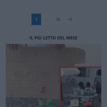
1
…
10
IL PIÙ LETTO DEL MESE