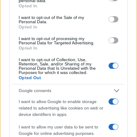
personal data.
Artisti che non vogliono boicottare
Opted In
Israele? Arabi, iraniani, sudafricani
I want to opt-out of the Sale of my
Personal Data.
Opted In
di
Nathan Greppi
4.7k
13 Settembre 2025, 5:51
I want to opt-out of processing my
Personal Data for Targeted Advertising.
Opted In
I want to opt-out of Collection, Use,
Retention, Sale, and/or Sharing of my
Personal Data that Is Unrelated with the
Purposes for which it was collected.
Opted Out
Google consents
I want to allow Google to enable storage
related to advertising like cookies on web or
device identifiers in apps.
I want to allow my user data to be sent to
Il comunista col Warhol: che bello il
Google for online advertising purposes.