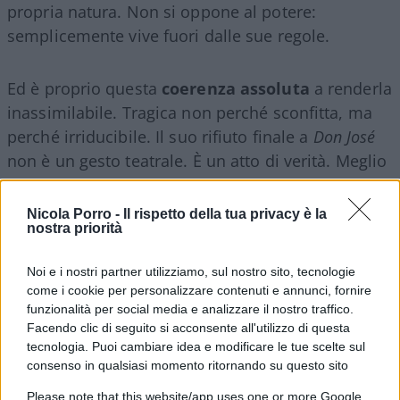
propria natura. Non si oppone al potere:
semplicemente vive fuori dalle sue regole.
Ed è proprio questa
coerenza assoluta
a renderla
inassimilabile. Tragica non perché sconfitta, ma
perché irriducibile. Il suo rifiuto finale a
Don José
non è un gesto teatrale. È un atto di verità. Meglio
morire che tradirsi.
Nicola Porro -
Il rispetto della tua privacy è la
nostra priorità
Un’opera che svuota il potere
Noi e i nostri partner utilizziamo, sul nostro sito, tecnologie
come i cookie per personalizzare contenuti e annunci, fornire
Nel mondo di
Carmen
la morale borghese non
funzionalità per social media e analizzare il nostro traffico.
salva nessuno, la legge non ristabilisce l’ordine,
Facendo clic di seguito si acconsente all'utilizzo di questa
tecnologia. Puoi cambiare idea e modificare le tue scelte sul
l’autorità non viene distrutta con la violenza: viene
consenso in qualsiasi momento ritornando su questo sito
resa ridicola. Secondo Venezi, l’opera è “una presa
Please note that this website/app uses one or more Google