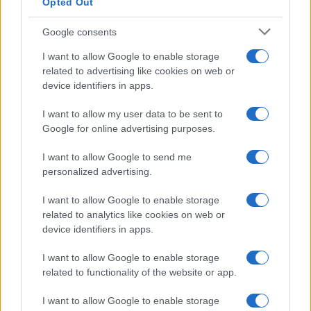
Opted Out
Google consents
I want to allow Google to enable storage
related to advertising like cookies on web or
device identifiers in apps.
Ma il vero detonatore non è il finale tragico. È il
I want to allow my user data to be sent to
Google for online advertising purposes.
secondo atto. Lì, spiega Venezi, non si celebra una
libertà ideologica o patriottica. Si canta una libertà
I want to allow Google to send me
fisica, personale, dionisiaca. Un grido collettivo
personalized advertising.
che non è metafora ma esperienza concreta. Ed è
I want to allow Google to enable storage
proprio questo a spaventare: non Carmen come
related to analytics like cookies on web or
individuo, ma
la libertà come fenomeno
device identifiers in apps.
contagioso
.
I want to allow Google to enable storage
related to functionality of the website or app.
La domanda scomoda
I want to allow Google to enable storage