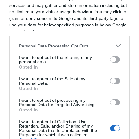
in giro strutturale dell’autorità”. Ed è proprio
services and may gather and store information including but
questa ironia a renderla sovversiva
. Il potere
not limited to your visit or usage behaviour. You may click to
non viene abbattuto: viene svuotato.
grant or deny consent to Google and its third-party tags to
Un’operazione ben più destabilizzante.
use your data for below specified purposes in below Google
consent section.
Il contagio della libertà
Personal Data Processing Opt Outs
I want to opt-out of the Sharing of my
Venezi richiama anche
Friedrich Nietzsche
, che
personal data.
nei suoi scritti polemici contro Wagner esaltava
Opted In
Carmen
come “un brivido luminoso del sud”, una
I want to opt-out of the Sale of my
musica che guarda al Mediterraneo.
Personal Data.
Opted In
I want to opt-out of processing my
Personal Data for Targeted Advertising.
Opted In
I want to opt-out of Collection, Use,
Retention, Sale, and/or Sharing of my
Personal Data that Is Unrelated with the
Purposes for which it was collected.