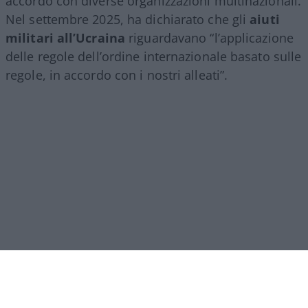
accordo con diverse organizzazioni multinazionali.
Nel settembre 2025, ha dichiarato che gli
aiuti
militari all’Ucraina
riguardavano “l’applicazione
delle regole dell’ordine internazionale basato sulle
regole, in accordo con i nostri alleati”.
Leggi anche: