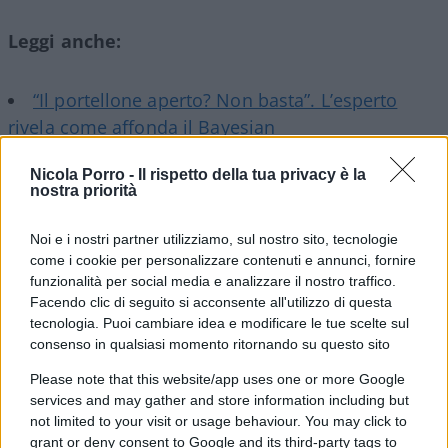
Leggi anche:
“Il portellone aperto? Non basta”. L’esperto
rivela come affonda il Bayesian
“L’ho forzata così”. Il video mai visto del
Nicola Porro -
Il rispetto della tua privacy è la
Bayesian: parla un marinaio
nostra priorità
“Credo che li troveranno aperti”. La rivelazione
bomba sul Bayesian
Noi e i nostri partner utilizziamo, sul nostro sito, tecnologie
come i cookie per personalizzare contenuti e annunci, fornire
funzionalità per social media e analizzare il nostro traffico.
Facendo clic di seguito si acconsente all'utilizzo di questa
Ma il racconto di Broli è importante anche per
tecnologia. Puoi cambiare idea e modificare le tue scelte sul
consenso in qualsiasi momento ritornando su questo sito
capire cosa può essere successo sulla nave la
notte del 19 agosto. “Io ci sono stato diverse volte
Please note that this website/app uses one or more Google
services and may gather and store information including but
su questa barca – spiega – Era fantastica, devo
not limited to your visit or usage behaviour. You may click to
dire, con delle cabine veramente lussuose. Non
grant or deny consent to Google and its third-party tags to