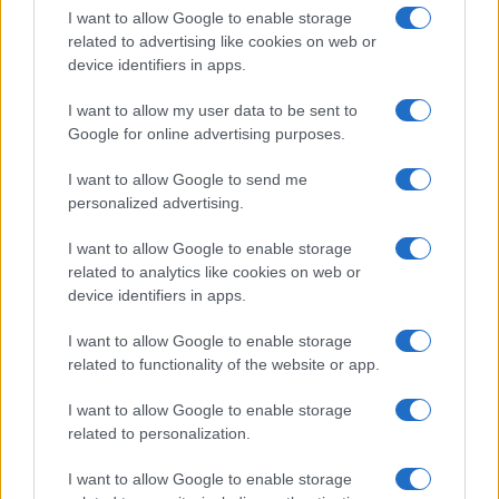
I want to allow Google to enable storage
portellone di poppa. “Credo che lo troveranno
related to advertising like cookies on web or
aperto”, ha detto uno dei legali dei marinai che
device identifiers in apps.
erano a bordo. Ma allagare un compartimento di
I want to allow my user data to be sent to
una nave simile non basta a farla affondare. Ne
Google for online advertising purposes.
servono almeno due. Era aperta anche la porta
stagna che porta alla sala macchine? È questo il
I want to allow Google to send me
personalized advertising.
motivo del blackout che ha colpito il Bayesian?
Essendo tutto automatizzato, secondo Broli “un
I want to allow Google to enable storage
portellone aperto non poteva sfuggire”. Inoltre “gli
related to analytics like cookies on web or
device identifiers in apps.
oblò sono sigillati quindi è impossibile aprirli”. Ma
da qualche parte, tuttavia, la falla si è aperta.
I want to allow Google to enable storage
Spetterà alla Procura di Termini Imerese stabilire
related to functionality of the website or app.
se l’equipaggio (sono tre gli indagati, tra cui il
I want to allow Google to enable storage
capitano James Cutfield) abbia commesso o meno
related to personalization.
degli errori. “Deve essere successo qualcosa di
anomalo – insiste l’ex manager – al di là delle
I want to allow Google to enable storage