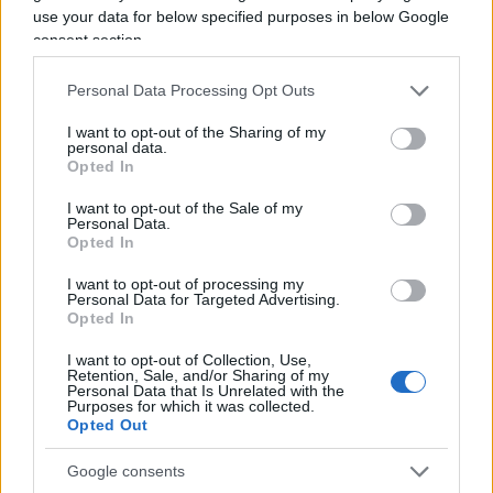
ho mai conosciuto questo comandante: avevo
use your data for below specified purposes in below Google
conosciuto quello precedente. Le
navi Perini
consent section.
sono famose per tutti gli automatismi.
Personal Data Processing Opt Outs
Praticamente si pilotano direttamente da una
centralina e tutto viene svolto in automatico”.
I want to opt-out of the Sharing of my
personal data.
Anche per questo resta un mistero come questa
Opted In
“inaffondabile” imbarcazione possa essere colata
I want to opt-out of the Sale of my
a picco. La tempesta c’è stata, certo. Non era stato
Personal Data.
Opted In
diramato un allarme burrasca. Ma una barca a
vela più piccola e in rada a poche centinaia di
I want to opt-out of processing my
Personal Data for Targeted Advertising.
metri è rimasta in piedi. Come ha fatto allora ad
Opted In
entrare l’acqua nel Bayesian?
I want to opt-out of Collection, Use,
Retention, Sale, and/or Sharing of my
Personal Data that Is Unrelated with the
Le teorie sono molte. Alcuni, tra cui
l’ad della
Purposes for which it was collected.
Opted Out
società che ha costruito il
Bayesian
così come
l’esperto ingegnere navale
, ritengono che l’acqua
Google consents
potrebbe aver trovato una via d’accesso dal