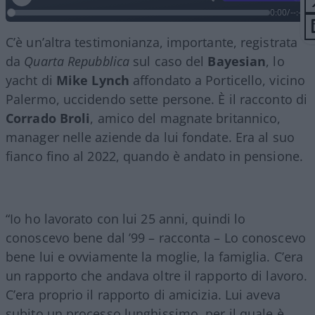
0:00
/
--:--
C’è un’altra testimonianza, importante, registrata
da
Quarta Repubblica
sul caso del
Bayesian
, lo
yacht di
Mike Lynch
affondato a Porticello, vicino
Palermo, uccidendo sette persone. È il racconto di
Corrado Broli
, amico del magnate britannico,
manager nelle aziende da lui fondate. Era al suo
fianco fino al 2022, quando è andato in pensione.
“Io ho lavorato con lui 25 anni, quindi lo
conoscevo bene dal ’99 – racconta – Lo conoscevo
bene lui e ovviamente la moglie, la famiglia. C’era
un rapporto che andava oltre il rapporto di lavoro.
C’era proprio il rapporto di amicizia. Lui aveva
subito un processo lunghissimo, per il quale è