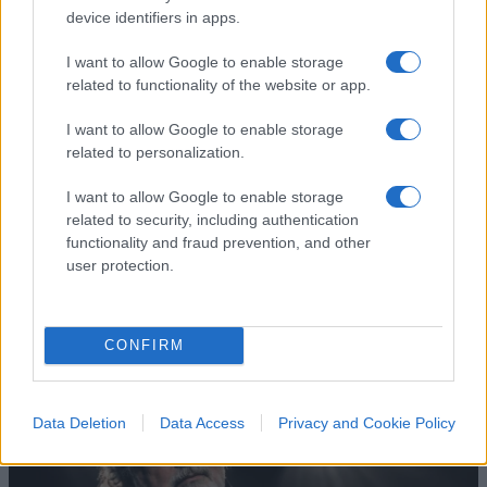
device identifiers in apps.
I want to allow Google to enable storage
related to functionality of the website or app.
I want to allow Google to enable storage
No, Guccini più che
related to personalization.
comunista è stato un
I want to allow Google to enable storage
anarchico libertario
related to security, including authentication
functionality and fraud prevention, and other
user protection.
Il ricordo del cantautore italiano morto a 86 anni
di
Andrea Bernaudo
3.3k
16
6 Agosto 2026, 19:00
CONFIRM
Data Deletion
Data Access
Privacy and Cookie Policy