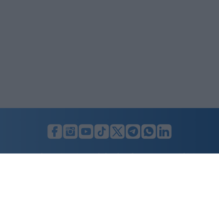
LUNIFIN S.r.l. a socio unico. Sede legale Milano, Largo F. Richini, 2/A,
20122 (MI), C.F./P.Iva en. 07174900154, REA cap. soc. euro 10.000,00
i.v.
Home
Advertising
Condizioni d’uso
Privacy Policy
Cookie policy
Cambia il consenso ai cookie