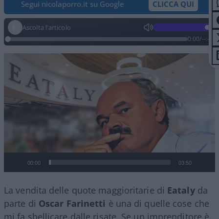
Segui nicolaporro.it su Google
CLICCA QUI
Ascolta l'articolo
0:00
/
--:--
Video
Player
00:00
03:50
La vendita delle quote maggioritarie di
Eataly
da
parte di
Oscar Farinetti
è una di quelle cose che
mi fa sbellicare dalle risate. Se un imprenditore è