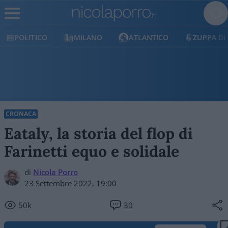
POLITICO
MILANO
ATLANTICO
ZUPPA DI
CRONACA
Eataly, la storia del flop di
Farinetti equo e solidale
di
Nicola Porro
23 Settembre 2022, 19:00
50k
30