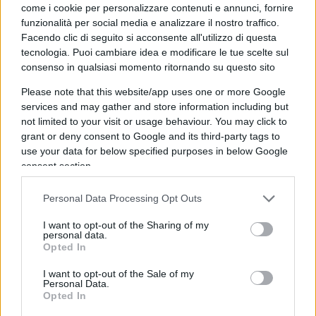
come i cookie per personalizzare contenuti e annunci, fornire
colpisca il tifoso onesto tanto quanto lo
funzionalità per social media e analizzare il nostro traffico.
speculatore.
Facendo clic di seguito si acconsente all'utilizzo di questa
tecnologia. Puoi cambiare idea e modificare le tue scelte sul
consenso in qualsiasi momento ritornando su questo sito
Please note that this website/app uses one or more Google
services and may gather and store information including but
not limited to your visit or usage behaviour. You may click to
grant or deny consent to Google and its third-party tags to
use your data for below specified purposes in below Google
consent section.
Personal Data Processing Opt Outs
I want to opt-out of the Sharing of my
personal data.
Opted In
C’è poi
un tema di principio
: l’abbonamento è un
I want to opt-out of the Sale of my
Personal Data.
contratto, non una proprietà piena ed è dunque
Opted In
legittimo che preveda condizioni d’uso, comprese