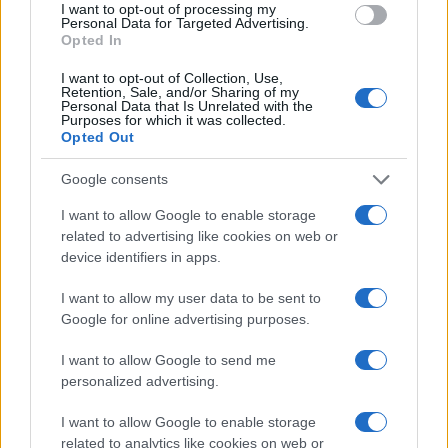
I want to opt-out of processing my
quelle legate al rinnovo. Ma la libertà contrattuale
Personal Data for Targeted Advertising.
del tifoso — decidere se andare o meno alla
Opted In
partita — non dovrebbe essere sacrificata
I want to opt-out of Collection, Use,
sull’altare di un problema che riguarda una
Retention, Sale, and/or Sharing of my
Personal Data that Is Unrelated with the
minoranza di speculatori.
Purposes for which it was collected.
Opted Out
Ivan Mazzoletti, 6 agosto 2026
Google consents
I want to allow Google to enable storage
related to advertising like cookies on web or
device identifiers in apps.
I want to allow my user data to be sent to
Google for online advertising purposes.
I want to allow Google to send me
personalized advertising.
I want to allow Google to enable storage
related to analytics like cookies on web or