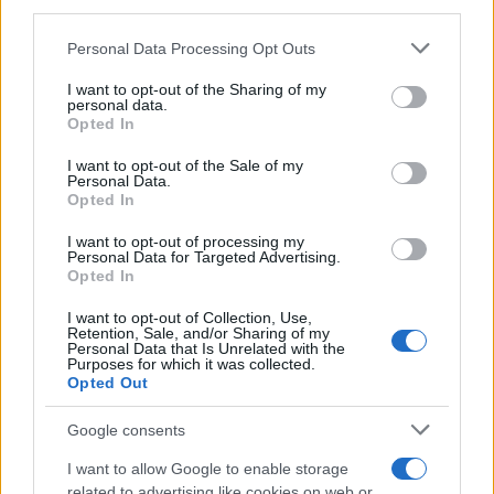
sterminando 178 al giorno. Non si può stare in
silenzio’. Non si può stare in silenzio, ha ragione
Personal Data Processing Opt Outs
chi l’ha scritto. Si deve dire che chi ha scritto
questa cosa qua è un cretino. E questa cosa qui fa
I want to opt-out of the Sharing of my
personal data.
schifo.”
Opted In
I want to opt-out of the Sale of my
Personal Data.
Opted In
I want to opt-out of processing my
Personal Data for Targeted Advertising.
Opted In
I want to opt-out of Collection, Use,
Retention, Sale, and/or Sharing of my
Personal Data that Is Unrelated with the
Purposes for which it was collected.
Opted Out
Google consents
I want to allow Google to enable storage
related to advertising like cookies on web or