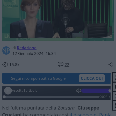
di
Redazione
12 Gennaio 2024, 16:34
15.8k
22
Segui nicolaporro.it su Google
CLICCA QUI
Ascolta l'articolo
0:00
/
--:--
Nell’ultima puntata della
Zanzara
,
Giuseppe
Cruciani
ha commentato così
il discorso di Paola