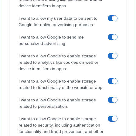
device identifiers in apps.
22
Leggi i commenti
I want to allow my user data to be sent to
Google for online advertising purposes.
I want to allow Google to send me
SEDUTE SATIRICHE
personalized advertising.
Vignetta del 07/08/2026
I want to allow Google to enable storage
related to analytics like cookies on web or
device identifiers in apps.
Vai all'archivio delle vignette
I want to allow Google to enable storage
related to functionality of the website or app.
I want to allow Google to enable storage
related to personalization.
I want to allow Google to enable storage
Caro Porro, abbiamo davvero
related to security, including authentication
perso il rispetto per i morti
functionality and fraud prevention, and other