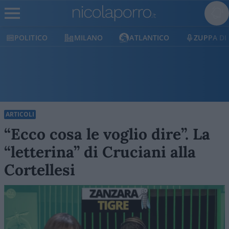
POLITICO
MILANO
ATLANTICO
ZUPPA DI
ARTICOLI
“Ecco cosa le voglio dire”. La
“letterina” di Cruciani alla
Cortellesi