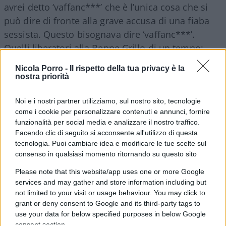
avrei detto ‘vaffanc***’ che è l’unica cosa che si
può dire di fronte alla grave accusa di una fiaba
sessista. Questo bisognava dire ‘vaffanc***’.
Quelli liberatori alla Beppe Grillo di un tempo:
vaffanc***. Questo bisognava dire.”
Nicola Porro -
Il rispetto della tua privacy è la
nostra priorità
Cruciani ha concluso il suo editoriale di inizio
Noi e i nostri partner utilizziamo, sul nostro sito, tecnologie
trasmissione parlando delle
pesanti accuse di
come i cookie per personalizzare contenuti e annunci, fornire
genocidio rivolte allo stato ebraico
. “C’è stata una
funzionalità per social media e analizzare il nostro traffico.
specie di pogrom, anzi no: un vero e proprio
Facendo clic di seguito si acconsente all'utilizzo di questa
tecnologia. Puoi cambiare idea e modificare le tue scelte sul
pogrom. ‘La caccia all’ebreo il 7 ottobre’. E adesso,
consenso in qualsiasi momento ritornando su questo sito
sotto accusa è
Israele per genocidio
. È il mondo
al contrario. È veramente il mondo al contrario in
Please note that this website/app uses one or more Google
services and may gather and store information including but
questo caso. Qualcuno su Instagram scrive:
not limited to your visit or usage behaviour. You may click to
‘Auschwitz a pieno regime sterminava 127
grant or deny consent to Google and its third-party tags to
bambini al giorno. Israele a Gaza ne sta
use your data for below specified purposes in below Google
consent section.