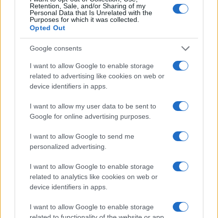
Retention, Sale, and/or Sharing of my
alimenta il divario e la sfiducia fra cittadini e
Personal Data that Is Unrelated with the
Purposes for which it was collected.
istituzioni, che si somma alla frattura sociale fra
Opted Out
vaccinati e non vaccinati.
Google consents
I want to allow Google to enable storage
related to advertising like cookies on web or
Molte persone pensano che il green pass serva
device identifiers in apps.
per salvare l’economia. In realtà, la Spagna è un
Paese a noi molto simile per latitudine e indole
I want to allow my user data to be sent to
Google for online advertising purposes.
della gente ma non ha avuto bisogno del green
pass per indurre le persone a vaccinarsi ben più
I want to allow Google to send me
che da noi. Viceversa, sappiamo che il green pass
personalized advertising.
è un perfetto lasciapassare
solo
per il virus, se
I want to allow Google to enable storage
dura nove mesi come oggi (perciò la durata forse
related to analytics like cookies on web or
sarà ridotta a sei).
device identifiers in apps.
I want to allow Google to enable storage
Dunque,
il green pass è solo una caccia al capro
related to functionality of the website or app.