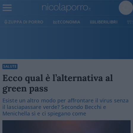
ECONOMIA
LIBERILIBRI
SHOP
SOSTIENICI
SALUTE
Ecco qual è l’alternativa al
green pass
Esiste un altro modo per affrontare il virus senza
il lasciapassare verde? Secondo Becchi e
Menichella sì e ci spiegano come