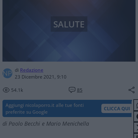
SALUTE
di
Redazione
23 Dicembre 2021, 9:10
54.1k
85
Aggiungi nicolaporro.it alle tue fonti
CLICCA QUI
preferite su Google
di Paolo Becchi e Mario Menichella