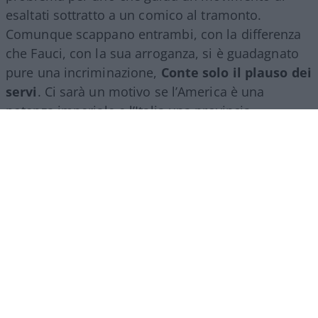
esaltati sottratto a un comico al tramonto.
Comunque scappano entrambi, con la differenza
che Fauci, con la sua arroganza, si è guadagnato
pure una incriminazione,
Conte solo il plauso dei
servi
. Ci sarà un motivo se l’America è una
potenza imperiale e l’Italia una provincia
dell’impero.
Però non tutti hanno gradito la performance
dell’avvocato di Volturara Appula: qui al bar, non
ne parliamo, ma c’è pure una associazione
#Sereniesempreuniti, di familiari delle vittime
bergamasche, circa 6000, che non gliele manda a
dire, e il suo riassunto è esemplare: “Conte ha
omesso di ricordare tutte le vittime della
pandemia, vite spezzate che hanno pagato il