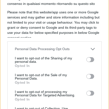
consenso in qualsiasi momento ritornando su questo sito
Please note that this website/app uses one or more Google
services and may gather and store information including but
Con la variante Omicron, anche un rischio di
not limited to your visit or usage behaviour. You may click to
reinfezione pari a 5 volte non sarebbe sufficiente per
grant or deny consent to Google and its third-party tags to
use your data for below specified purposes in below Google
spiegare l’aumento ultrarapido della sua prevalenza
consent section.
in Sudafrica, e probabilmente ciò implica che proprio
l’immunità indotta dal vaccino sta aumentando
Personal Data Processing Opt Outs
l’infettività della Omicron. Dunque, l’efficacia
I want to opt-out of the Sharing of my
vaccinale nel prevenire la Omicron sembrerebbe
personal data.
Opted In
essere negativa. (fonte: Levan Djaparidze su dati di
Pulliam et al. [2])
I want to opt-out of the Sale of my
Personal Data.
Opted In
Di conseguenza,
il controllo del green pass
I want to opt-out of processing my
distoglie forze ed energie delle Forze
Personal Data for Targeted Advertising.
Opted In
dell’ordine da controlli che sarebbero più utili
(ne accenneremo brevemente più avanti). Inoltre,
I want to opt-out of Collection, Use,