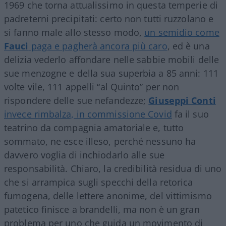
1969 che torna attualissimo in questa temperie di
padreterni precipitati: certo non tutti ruzzolano e
si fanno male allo stesso modo,
un semidio come
Fauci
paga e pagherà ancora più caro
, ed è una
delizia vederlo affondare nelle sabbie mobili delle
sue menzogne e della sua superbia a 85 anni: 111
volte vile, 111 appelli “al Quinto” per non
rispondere delle sue nefandezze;
Giuseppi Conti
invece rimbalza, in commissione Covid
fa il suo
teatrino da compagnia amatoriale e, tutto
sommato, ne esce illeso, perché nessuno ha
davvero voglia di inchiodarlo alle sue
responsabilità. Chiaro, la credibilità residua di uno
che si arrampica sugli specchi della retorica
fumogena, delle lettere anonime, del vittimismo
patetico finisce a brandelli, ma non è un gran
problema per uno che guida un movimento di