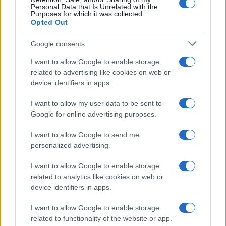
dollari, è stato assegnato al raggruppamento
Personal Data that Is Unrelated with the
d’impresa formato da CBNA, società controllata da
Purposes for which it was collected.
Opted Out
Bouygues Construction (al 70%) e Halmar (al 30%).
L’opera consiste nella realizzazione di un tunnel
Google consents
lungo 8,840 km con diametro interno di 5,50
I want to allow Google to enable storage
metri, scavato a una profondità media di 30 metri
related to advertising like cookies on web or
in gran parte lungo la riva del fiume.
device identifiers in apps.
I want to allow my user data to be sent to
Una rete di deviazioni e pozzi
Google for online advertising purposes.
anche sotto la Casa Bianca
I want to allow Google to send me
personalized advertising.
Ma il difficile viene con la prevista realizzazione di
I want to allow Google to enable storage
related to analytics like cookies on web or
una una serie di strutture di deviazione, pozzi di
device identifiers in apps.
raccolta e strutture di supporto per catturare i
flussi provenienti dagli sfioratori di reti fognarie e
I want to allow Google to enable storage
related to functionality of the website or app.
convogliarli infine all’impianto di trattamento