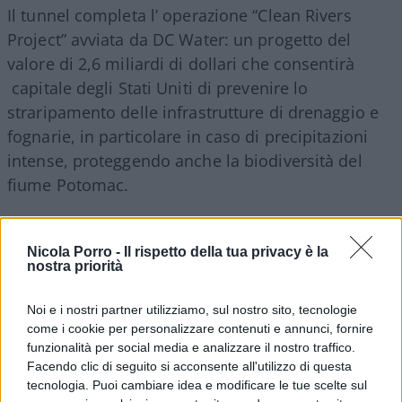
Il tunnel completa l’ operazione “Clean Rivers
Project” avviata da DC Water: un progetto del
valore di 2,6 miliardi di dollari che consentirà
capitale degli Stati Uniti di prevenire lo
straripamento delle infrastrutture di drenaggio e
fognarie, in particolare in caso di precipitazioni
intense, proteggendo anche la biodiversità del
fiume Potomac.
Il progetto è stato affidato al consorzio Cbna,
Nicola Porro -
Il rispetto della tua privacy è la
partecipato al 30% dal gruppo italiano attraverso
nostra priorità
l’azienda controllata Halmar International (la
francese Bouygues Construction ha in mano il
Noi e i nostri partner utilizziamo, sul nostro sito, tecnologie
come i cookie per personalizzare contenuti e annunci, fornire
restante 70%). Il tunnel sarà lungo 8840 metri,
funzionalità per social media e analizzare il nostro traffico.
avrà un diametro interno di 5,5 metri e sarà
Facendo clic di seguito si acconsente all'utilizzo di questa
scavato ad una profondità media di 30 m.
tecnologia. Puoi cambiare idea e modificare le tue scelte sul