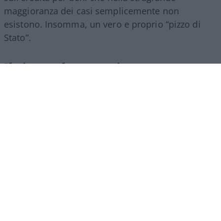
maggioranza dei casi semplicemente non
esistono. Insomma, un vero e proprio “pizzo di
Stato”.
Il ricatto burocratico
dell’inventario notarile
Di fronte a questa pretesa surreale, la legge offre
apparentemente una via d’uscita per dimostrare la
verità ed evitare di regalare soldi allo Stato, ma si
tratta di una trappola contorta. L’unico modo
legale per smentire questa assurda presunzione è
far redigere un inventario analitico da un notaio o
dal cancelliere del tribunale prima di presentare la
dichiarazione di successione. La realtà dei fatti è
che quasi nessuno percorre questa strada perché