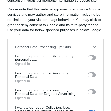
consenso in qualsiasi momento ritornando su questo sito
Please note that this website/app uses one or more Google
services and may gather and store information including but
L’opera deve essere costruita in sei anni e
not limited to your visit or usage behaviour. You may click to
permetterà di prevenire lo straripamento delle
grant or deny consent to Google and its third-party tags to
infrastrutture idriche e fognarie di Washington. Il
use your data for below specified purposes in below Google
consent section.
Gruppo ASTM si è aggiudicato, attraverso la
propria controllata Halmar International, il
Personal Data Processing Opt Outs
contratto per la progettazione e costruzione di un
tunnel sotto il fiume Potomac Washington – USA).
I want to opt-out of the Sharing of my
personal data.
Si tratta del più grande progetto mai assegnato
Opted In
dalla DC Water, l’autorità idrica del District of
I want to opt-out of the Sale of my
Columbia che fornisce acqua potabile, servizi di
Personal Data.
Opted In
raccolta e trattamento delle acque reflue alla
capitale statunitense.
I want to opt-out of processing my
Personal Data for Targeted Advertising.
Opted In
Come detto il progetto, vale di 819 milioni di
I want to opt-out of Collection, Use,
Retention, Sale, and/or Sharing of my