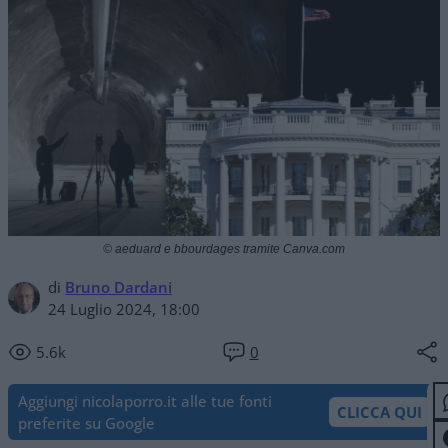
© aeduard e bbourdages tramite Canva.com
di
Bruno Dardani
24 Luglio 2024, 18:00
5.6k
0
Aggiungi nicolaporro.it alle tue fonti
CLICCA QUI
preferite su Google