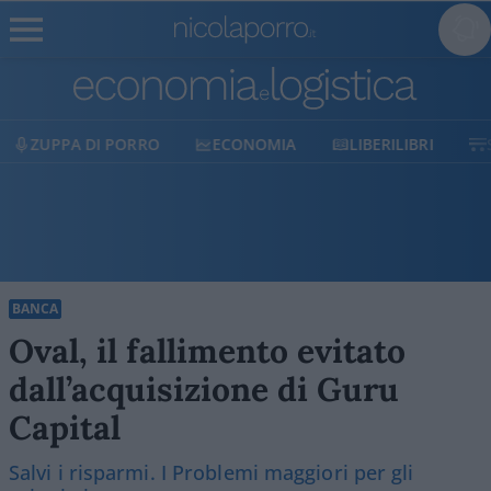
ECONOMIA
LIBERILIBRI
SHOP
SOSTIENICI
BANCA
Oval, il fallimento evitato
dall’acquisizione di Guru
Capital
Salvi i risparmi. I Problemi maggiori per gli