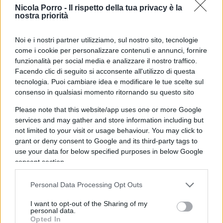
OVAL è e sarà sempre sicuro”.
Nicola Porro -
Il rispetto della tua privacy è la
nostra priorità
Il documento spiega che i risparmi utilizzati
Noi e i nostri partner utilizziamo, sul nostro sito, tecnologie
attraverso la App OVAL sarebbero garantiti da
come i cookie per personalizzare contenuti e annunci, fornire
Banca 5 ( di Intesa San Paolo), mentre quelli
funzionalità per social media e analizzare il nostro traffico.
Facendo clic di seguito si acconsente all'utilizzo di questa
gestiti attraverso altri strumenti di investimento
tecnologia. Puoi cambiare idea e modificare le tue scelte sul
sarebbero sotto l’egida di Cirdan Capital.
consenso in qualsiasi momento ritornando su questo sito
Please note that this website/app uses one or more Google
services and may gather and store information including but
not limited to your visit or usage behaviour. You may click to
Per azionisti ed obbligazionisti il discorso
grant or deny consent to Google and its third-party tags to
dovrebbe essere differente. Saranno i conti
use your data for below specified purposes in below Google
dell’amministrazione controllata a stabilire quanto
consent section.
resterà a disposizione di coloro che hanno
investito direttamente sulla Fintech.
Personal Data Processing Opt Outs
I want to opt-out of the Sharing of my
personal data.
Opted In