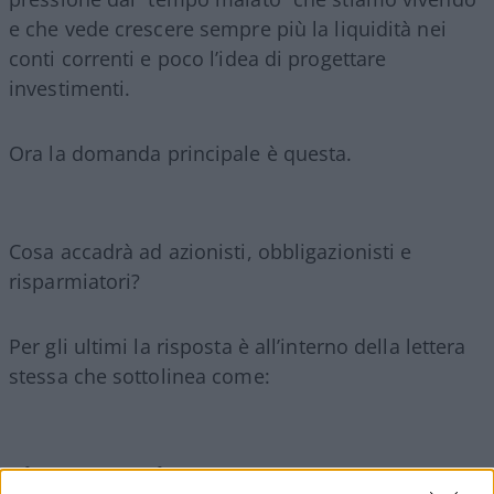
e che vede crescere sempre più la liquidità nei
conti correnti e poco l’idea di progettare
investimenti.
Ora la domanda principale è questa.
Cosa accadrà ad azionisti, obbligazionisti e
risparmiatori?
Per gli ultimi la risposta è all’interno della lettera
stessa che sottolinea come:
“Il risparmio che avete investito attraverso