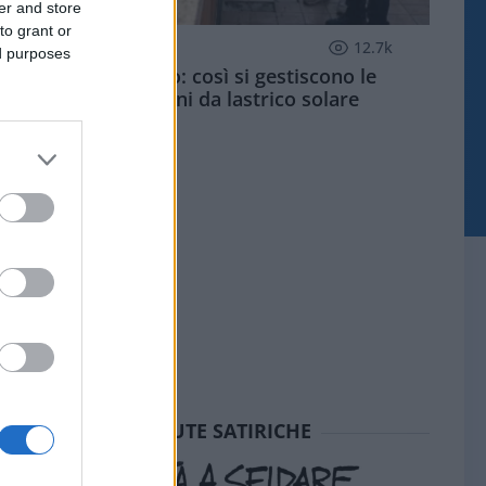
er and store
to grant or
ECONOMIA
12.7k
ed purposes
Condominio: così si gestiscono le
infiltrazioni da lastrico solare
SEDUTE SATIRICHE