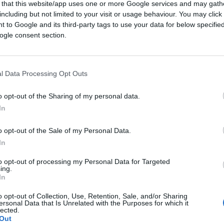
 that this website/app uses one or more Google services and may gath
including but not limited to your visit or usage behaviour. You may click 
 to Google and its third-party tags to use your data for below specifi
ogle consent section.
l Data Processing Opt Outs
o opt-out of the Sharing of my personal data.
In
CLICCA QUI
o opt-out of the Sale of my Personal Data.
In
con utile che sale a 4 miliardi (dai 3
stre batte le attese degli analisti con un
to opt-out of processing my Personal Data for Targeted
ing.
(1,3 miliardi escludendo la Russia).
In
o opt-out of Collection, Use, Retention, Sale, and/or Sharing
ettandosi per l’intero anno un utile netto
ersonal Data that Is Unrelated with the Purposes for which it
lected.
ndo la Russia.
Out