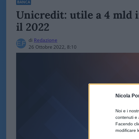
BANCA
Unicredit: utile a 4 mld i
il 2022
di
Redazione
26 Ottobre 2022, 8:10
Nicola Po
Noi e i nost
contenuti e 
BA
Facendo clic
modificare l