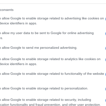
ultati finanziari eccezionali. Questo è il
consents
escita e i migliori primi nove mesi
o allow Google to enable storage related to advertising like cookies on
 netto anticipo sugli obiettivi del piano,
evice identifiers in apps.
le linee di difesa” sottolinea il ceo Andrea
o allow my user data to be sent to Google for online advertising
i frutti: la nostra trasformazione
s.
i risultati ripetutamente positivi e stiamo
 l’intero anno 2022”, aggiunge
to allow Google to send me personalized advertising.
o allow Google to enable storage related to analytics like cookies on
evice identifiers in apps.
o allow Google to enable storage related to functionality of the website
Commenta per primo
o allow Google to enable storage related to personalization.
o allow Google to enable storage related to security, including
cation functionality and fraud prevention, and other user protection.