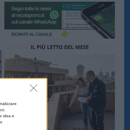
IL PIÙ LETTO DEL MESE
onalizzare
ico.
e idea e
to