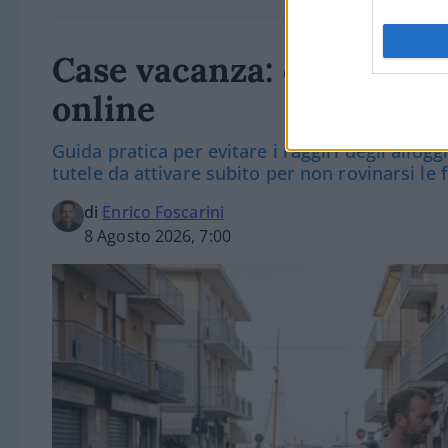
Case vacanza: ecco come 
online
Guida pratica per evitare i raggiri degli allogg
tutele da attivare subito per non rovinarsi le f
di
Enrico Foscarini
8 Agosto 2026, 7:00