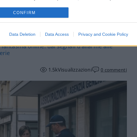
CONFIRM
difendersi dalle truffe
Data Deletion
Data Access
Privacy and Cookie Policy
i fantasma online: dai segnali d'allarme alle
erie
1.5k
Visualizzazioni
0
commenti