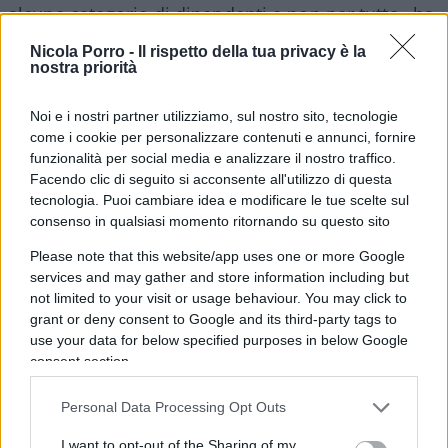
alcune categorie di dipendenti e non per tutte» ha
detto Sileoni. Nel 2012 le banche avevano 309mila
Nicola Porro -
Il rispetto della tua privacy è la
dipendenti e 32.000 filiali in tutta Italia. Dopo 10
nostra priorità
anni, i dipendenti delle banche sono scesi a
Noi e i nostri partner utilizziamo, sul nostro sito, tecnologie
264mila (meno 15%) e le filiali bancarie sotto
come i cookie per personalizzare contenuti e annunci, fornire
quota 21mila (meno 36%). BancoPosta, nello
funzionalità per social media e analizzare il nostro traffico.
stesso periodo, ha lasciato di fatto intatta la sua
Facendo clic di seguito si acconsente all'utilizzo di questa
presenza territoriale: le filiali erano 13.000 e oggi
tecnologia. Puoi cambiare idea e modificare le tue scelte sul
consenso in qualsiasi momento ritornando su questo sito
sono 12.500 (meno 5%). Lo spazio lasciato a
BancoPosta è voluto, non casuale: le banche
Please note that this website/app uses one or more Google
services and may gather and store information including but
preferiscono concentrarsi su attività che
not limited to your visit or usage behaviour. You may click to
garantiscono maggiori ricavi (la vendita di prodotti
grant or deny consent to Google and its third-party tags to
finanziari e assicurativi) lasciando a Poste attività
use your data for below specified purposes in below Google
consent section.
più costose e meno redditizi. Allo stesso tempo
BancoPosta diventa un canale distributivo
Personal Data Processing Opt Outs
alternativo per alcuni grandi gruppi bancari che
vendono i loro prodotti di credito anche ai clienti
I want to opt-out of the Sharing of my