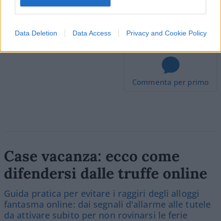
redazione 20 luglio 2023
Data Deletion
Data Access
Privacy and Cookie Policy
Commenta per primo
Case vacanza: ecco come
difendersi dalle truffe online
Guida pratica per evitare i raggiri degli alloggi
fantasma online: dai segnali d'allarme alle tutele
da attivare subito per non rovinarsi le ferie