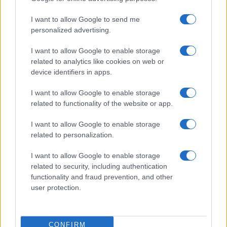
dei crediti deteriorati è di 55 mld. La qualità del
credito, insomma, è diventata una ossessione e la
I want to allow Google to send me
personalized advertising.
Bce ha costretto, di fatto, le banche, per
alleggerire i loro bilanci, a cedere decine e decine
I want to allow Google to enable storage
di miliardi di prestiti non rimborsati a società di
related to analytics like cookies on web or
recupero crediti (spostando il problema dal
device identifiers in apps.
settore bancario ai territori). Le fusioni e le
I want to allow Google to enable storage
aggregazioni, in alcuni casi necessarie per evitare
related to functionality of the website or app.
fallimenti, hanno portato a una rilevante
I want to allow Google to enable storage
semplificazione o razionalizzazione del settore, in
related to personalization.
linea con le indicazioni nette e chiare della Banca
centrale europea. I principali gruppi del settore
I want to allow Google to enable storage
related to security, including authentication
Abi erano 31 nel 2012, 27 nel 2015, 22 nel 2019 e
functionality and fraud prevention, and other
sono 18 oggi. Questa forte concentrazione ha
user protection.
portato le banche ad avere sempre più potere, che
consente ai vertici del settore di condizionare
significativamente la politica e le istituzioni.
CONFIRM