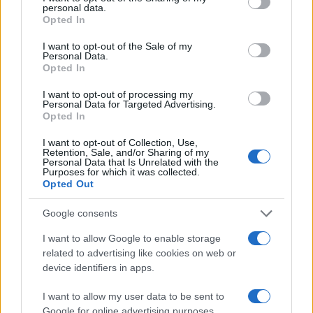
personal data.
di Poste. A partire dal 2014, la vigilanza sulle
Opted In
banche italiane, con l’eccezione delle più piccole,
I want to opt-out of the Sale of my
è passata dalla Banca d’Italia alla Banca centrale
Personal Data.
Opted In
europea che ha drasticamente modificato
l’approccio di supervisione: zero dialogo, più
I want to opt-out of processing my
Personal Data for Targeted Advertising.
regole rigide. Obiettivo: meno banche, pochi
Opted In
grandi gruppi e più solidi, con patrimoni più
I want to opt-out of Collection, Use,
robusti capaci di reggere anche a scossoni
Retention, Sale, and/or Sharing of my
Personal Data that Is Unrelated with the
finanziari di dimensione globale perché il
Purposes for which it was collected.
Opted Out
fallimento di Lehman Brothers nel 2008 aveva
lasciato il segno. In particolare, la Bce ha preteso
Google consents
una rilevante riduzione delle sofferenze: i crediti
I want to allow Google to enable storage
deteriorati delle banche erano passati, dal 2008 al
related to advertising like cookies on web or
2014, da 131 miliardi a 350 mld di euro (200
device identifiers in apps.
miliardi erano sofferenze). Oggi le sofferenze
I want to allow my user data to be sent to
nette sono pari a circa 15 miliardi, mentre il totale
Google for online advertising purposes.