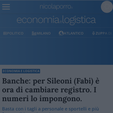
POLITICO
MILANO
ATLANTICO
ZUPPA DI
ECONOMIA E LOGISTICA
Banche: per Sileoni (Fabi) è
ora di cambiare registro. I
numeri lo impongono.
Basta con i tagli a personale e sportelli e più