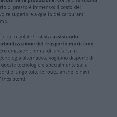
avorirne la produzione
. Come dire sussidi
ario di prezzo è immenso: il costo dei
volte superiore a quello dei carburanti
imo.
 suoi regolatori:
si sta assistendo
arbonizzazione del trasporto marittimo
,
zero emissioni, prima di lanciarsi in
ecnologia alternativa, vogliono disporre di
di queste tecnologie e specialmente sulla
 porti e lungo tutte le rotte…anche le navi
 inesistenti.