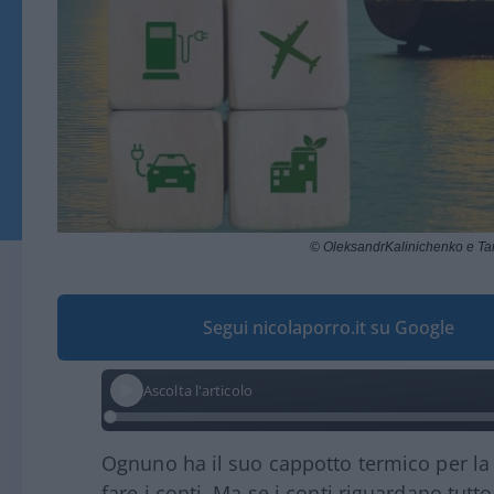
© OleksandrKalinichenko e Ta
Segui nicolaporro.it su Google
Ascolta l'articolo
Ognuno ha il suo cappotto termico per la c
fare i conti. Ma se i conti riguardano tutt