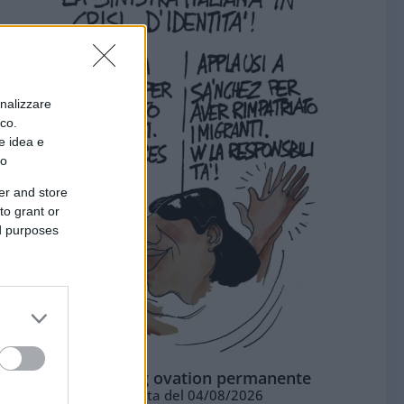
onalizzare
ico.
e idea e
to
er and store
to grant or
ed purposes
La standing ovation permanente
Vignetta del 04/08/2026