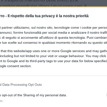
cambio mondiale) allora i guai sono seri. E
à di classifica
Det Norske Veritas
(DNV)
rro -
Il rispetto della tua privacy è la nostra priorità
e aumenta del 10 o del 12%.
Il processo di
e europea, ma a seguire anche la
ri partner utilizziamo, sul nostro sito, tecnologie come i cookie per pers
rebbero imporre a tutta
la flotta mondiale
annunci, fornire funzionalità per social media e analizzare il nostro traff
 di seguito si acconsente all'utilizzo di questa tecnologia. Puoi cambiar
orto delle merci in container
,
ma anche
e tue scelte sul consenso in qualsiasi momento ritornando su questo si
i petroliferi.
 that this website/app uses one or more Google services and may gath
including but not limited to your visit or usage behaviour. You may click 
 to Google and its third-party tags to use your data for below specifi
vastanti
in termini di inflazione, perdita del
ogle consent section.
i, deviazione di traffico, crollo della
cord nel valore delle materie prime,
l Data Processing Opt Outs
lunga, ma anche i decisori comunitari
o opt-out of the Sharing of my personal data.
In
sione ambientalista