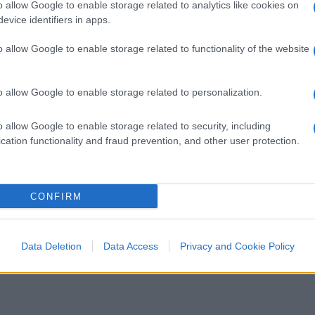
o allow Google to enable storage related to analytics like cookies on
evice identifiers in apps.
a 1000 dollari medi per ogni container da 40
 a quota
2000 o 3000 per il costo del
o allow Google to enable storage related to functionality of the website
a sul prezzo finale della merce dipenderà
o allow Google to enable storage related to personalization.
o allow Google to enable storage related to security, including
cation functionality and fraud prevention, and other user protection.
co nella corsa al green marittimo. Secondo
biettivi di decarbonizzazione fissati dall’IMO
bisogno di una quantità di combustibili a
CONFIRM
ioni di tonnellate
. Tuttavia, poiché si
rburanti a zero emissioni (non destinati
ra 44 e 63 milioni di tonnellate entro il
Data Deletion
Data Access
Privacy and Cookie Policy
 “pie in the sky”, detto terra a terra, una