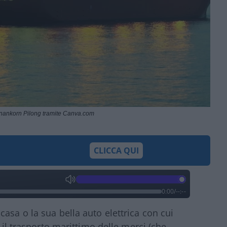
nankorn Pilong tramite Canva.com
CLICCA QUI
0:00
/
--:--
asa o la sua bella auto elettrica con cui
o il trasporto marittimo delle merci (che