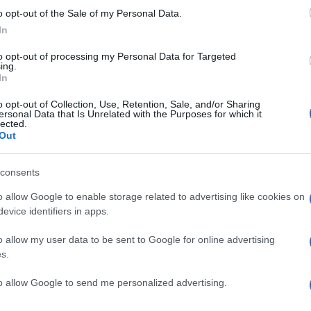
o opt-out of the Sale of my Personal Data.
blicazione di 72 pagine giunta alla sua
In
di normative, tecnologie e combustibili
to opt-out of processing my Personal Data for Targeted
ma, quattro scenari attraverso i quali
ing.
In
tecnologie carbon free entro il 2050. Il
e con stime che vanno dal
69-75% per le navi
o opt-out of Collection, Use, Retention, Sale, and/or Sharing
ersonal Data that Is Unrelated with the Purposes for which it
 rottami di ferro, cereali, cemento), al
70-
lected.
Out
le navi portacontainer
. E DNV pur con
e sarebbe a dir poco velleitario prevedere
consents
to non sia destinato a incidere sui valori
o allow Google to enable storage related to advertising like cookies on
evice identifiers in apps.
o allow my user data to be sent to Google for online advertising
s.
to allow Google to send me personalized advertising.
he non esistono