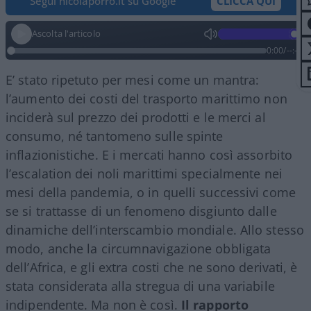
Segui nicolaporro.it su Google
CLICCA QUI
Ascolta l'articolo
0:00
/
--:--
E’ stato ripetuto per mesi come un mantra:
l’aumento dei costi del trasporto marittimo non
inciderà sul prezzo dei prodotti e le merci al
consumo, né tantomeno sulle spinte
inflazionistiche. E i mercati hanno così assorbito
l’escalation dei noli marittimi specialmente nei
mesi della pandemia, o in quelli successivi come
se si trattasse di un fenomeno disgiunto dalle
dinamiche dell’interscambio mondiale. Allo stesso
modo, anche la circumnavigazione obbligata
dell’Africa, e gli extra costi che ne sono derivati, è
stata considerata alla stregua di una variabile
indipendente. Ma non è così.
Il rapporto