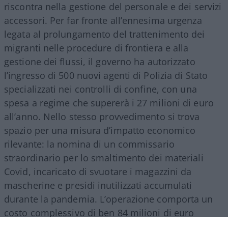
riscontra nella gestione del personale e dei servizi
accessori. Per far fronte all’ennesima urgenza
legata al prolungamento del trattenimento dei
migranti nelle procedure di frontiera e alla
gestione dei flussi, il governo ha autorizzato
l’ingresso di 500 nuovi agenti di Polizia di Stato
specializzati nei controlli di confine, con una
spesa a regime che supererà i 27 milioni di euro
all’anno. Nello stesso provvedimento si trova
spazio per una misura d’impatto economico
rilevante: la nomina di un commissario
straordinario per lo smaltimento dei materiali
Covid, incaricato di svuotare i magazzini da
mascherine e presidi inutilizzati accumulati
durante la pandemia. L’operazione comporta un
costo complessivo di ben 84 milioni di euro
suddivisi tra il 2026 e il 2027, a dimostrazione di