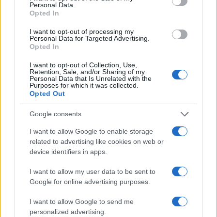
tonnellate-km per un dollaro di importazioni
.
Personal Data.
Opted In
Una tendenza simile si riscontra anche per le
esportazioni. Il che significa che l’incidenza del
I want to opt-out of processing my
Personal Data for Targeted Advertising.
trasporto sul valore delle merci al consumo nei
Opted In
paesi in via di sviluppo o sulle economie più
I want to opt-out of Collection, Use,
fragili, sta ulteriormente precipitando questi Paesi
Retention, Sale, and/or Sharing of my
Personal Data that Is Unrelated with the
in una spirale regressiva.
Purposes for which it was collected.
Opted Out
Secondo le previsioni dell’UNCTAD,
il volume del
Google consents
commercio marittimo crescerà del 2% nel 2024
I want to allow Google to enable storage
e quello del commercio containerizzato del
related to advertising like cookies on web or
3,5%
. Nel periodo 2025-2029, l’UNCTAD prevede
device identifiers in apps.
che il commercio marittimo totale crescerà in
I want to allow my user data to be sent to
media del 2,4% e quello containerizzato del 2,7%.
Google for online advertising purposes.
Questa crescita, spiega l’UNCTAD, è trainata
dall’aumento della domanda di grandi rinfuse
I want to allow Google to send me
personalized advertising.
come bauxite, carbone, merci containerizzate,