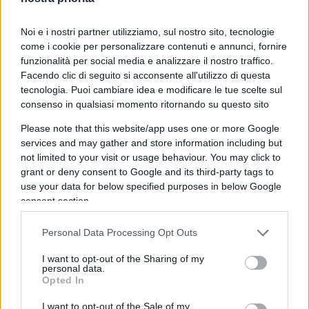
(SIDS) e sui Paesi meno sviluppati (LDC).
Noi e i nostri partner utilizziamo, sul nostro sito, tecnologie
Secondo i dati UNCTAD, l’incidenza del costo del
come i cookie per personalizzare contenuti e annunci, fornire
funzionalità per social media e analizzare il nostro traffico.
trasporto marittimo (TWI) per dollaro di
Facendo clic di seguito si acconsente all'utilizzo di questa
commercio marittimo nelle economie in via di
tecnologia. Puoi cambiare idea e modificare le tue scelte sul
sviluppo è doppia rispetto a quella delle
consenso in qualsiasi momento ritornando su questo sito
economie sviluppate.
Please note that this website/app uses one or more Google
services and may gather and store information including but
not limited to your visit or usage behaviour. You may click to
grant or deny consent to Google and its third-party tags to
L’incidenza del fattore di trasporto per le
use your data for below specified purposes in below Google
importazioni nelle economie in via di sviluppo
consent section.
è pari a 14,3, il che significa che il trasporto di
Personal Data Processing Opt Outs
merci del valore di 1 dollaro richiede uno
sforzo equivalente allo spostamento di 14,3
I want to opt-out of the Sharing of my
personal data.
tonnellate per 1 km o 14,3 kg per 1.000 km; nei
Opted In
Paesi sviluppati sono necessarie 7,2
I want to opt-out of the Sale of my