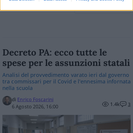
Commenta per primo
Decreto PA: ecco tutte le
spese per le assunzioni statali
Analisi del provvedimento varato ieri dal governo
tra commissari per il Covid e l'ennesima infornata
nella scuola
di
Enrico Foscarini
1.4k
3
6 Agosto 2026, 16:00