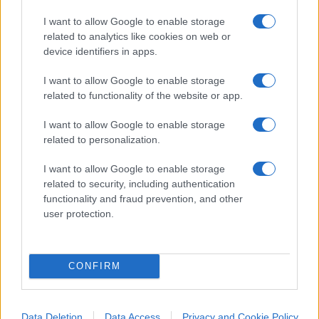
cereali, minerale di ferro e petrolio.
I want to allow Google to enable storage
related to analytics like cookies on web or
device identifiers in apps.
Secondo l’UNCTAD, i volumi del commercio
I want to allow Google to enable storage
related to functionality of the website or app.
marittimo raggiungeranno 12,3 miliardi di
tonnellate nel 2023, con un aumento del 2,4%,
I want to allow Google to enable storage
dopo una contrazione nel 2022.
related to personalization.
I want to allow Google to enable storage
Per altro, la rarefazione di vettori marittimi e la
related to security, including authentication
concentrazione del controllo dell’interscambio
functionality and fraud prevention, and other
user protection.
nelle mani di pochi mega carrier renderà
ulteriormente precaria la capacità contrattuale dei
Paesi più poveri.
CONFIRM
Data Deletion
Data Access
Privacy and Cookie Policy