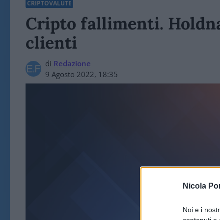
CRIPTOVALUTE
Cripto fallimenti. Holdna
clienti
di
Redazione
9 Agosto 2022, 18:35
Nicola Po
CRIPT
Noi e i nost
contenuti e 