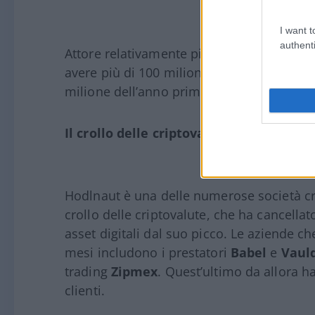
I want t
authenti
Attore relativamente piccolo a livello glo
avere più di 100 milioni di dollari di fondi 
milione dell’anno prima.
Il crollo delle criptovalute
Hodlnaut è una delle numerose società cri
crollo delle criptovalute, che ha cancella
asset digitali dal suo picco. Le aziende c
mesi includono i prestatori
Babel
e
Vaul
trading
Zipmex
. Quest’ultimo da allora h
clienti.