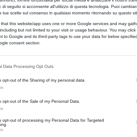
 di seguito si acconsente all'utilizzo di questa tecnologia. Puoi cambiar
e tue scelte sul consenso in qualsiasi momento ritornando su questo si
 that this website/app uses one or more Google services and may gath
including but not limited to your visit or usage behaviour. You may click 
 to Google and its third-party tags to use your data for below specifi
ogle consent section.
l Data Processing Opt Outs
ferite su Google
CLICCA QUI
o opt-out of the Sharing of my personal data.
In
o opt-out of the Sale of my Personal Data.
In
atta di un prestatore di
criptovalute
attivo
to opt-out of processing my Personal Data for Targeted
 diventando l’ultima azienda nel settore degli
ing.
In
 prezzi dei token.