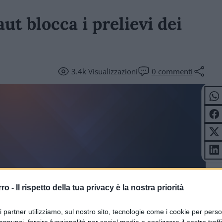
ut blocca i prelievi dei
3.4k
Visualizzazioni
0
commenti
rro -
Il rispetto della tua privacy è la nostra priorità
OVALUTE
ri partner utilizziamo, sul nostro sito, tecnologie come i cookie per pers
annunci, fornire funzionalità per social media e analizzare il nostro traff