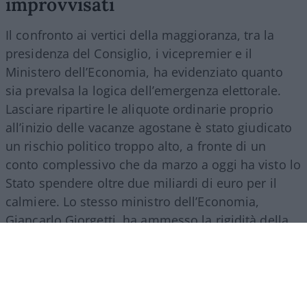
improvvisati
Il confronto ai vertici della maggioranza, tra la
presidenza del Consiglio, i vicepremier e il
Ministero dell’Economia, ha evidenziato quanto
sia prevalsa la logica dell’emergenza elettorale.
Lasciare ripartire le aliquote ordinarie proprio
all’inizio delle vacanze agostane è stato giudicato
un rischio politico troppo alto, a fronte di un
conto complessivo che da marzo a oggi ha visto lo
Stato spendere oltre due miliardi di euro per il
calmiere. Lo stesso ministro dell’Economia,
Giancarlo Giorgetti, ha ammesso la rigidità della
copertura finanziaria trovata in fretta e furia:
“abbiamo tagliato un po’ di spese ai ministeri.
Non erano molto contenti, ma poi vedremo”. Un
approccio che dice molto più di quanto forse