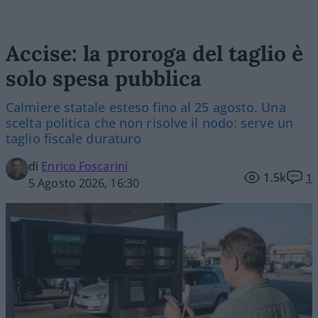
Accise: la proroga del taglio è
solo spesa pubblica
Calmiere statale esteso fino al 25 agosto. Una
scelta politica che non risolve il nodo: serve un
taglio fiscale duraturo
di
Enrico Foscarini
1.5k
1
5 Agosto 2026, 16:30