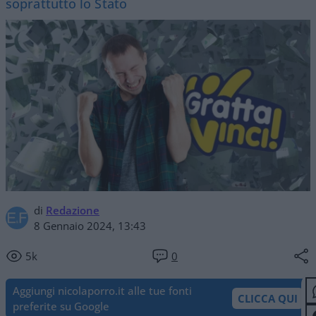
soprattutto lo Stato
di
Redazione
8 Gennaio 2024, 13:43
5k
0
Aggiungi nicolaporro.it alle tue fonti
CLICCA QUI
preferite su Google