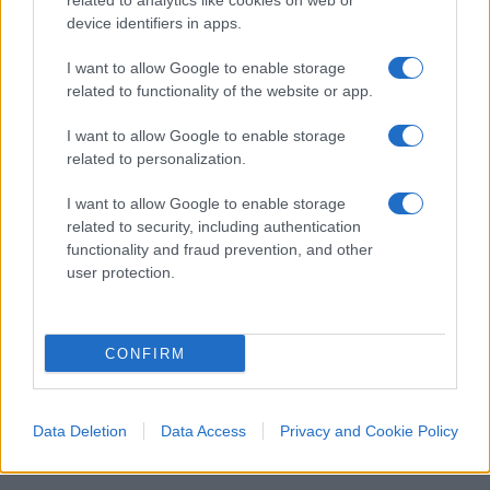
related to analytics like cookies on web or
abbiano riversato quasi 20 miliardi nel mondo del
device identifiers in apps.
gaming
in generale (compresi quindi i giochi
I want to allow Google to enable storage
legali online), tornando ai livelli pre-pandemia. E
related to functionality of the website or app.
che il fisco abbia ottenuto entrate per altri 10,3
I want to allow Google to enable storage
miliardi, più o meno un terzo della legge di
related to personalization.
Bilancio. Niente male.
I want to allow Google to enable storage
related to security, including authentication
functionality and fraud prevention, and other
user protection.
#GRATTA E VINCI
#LOTTERIE
CONFIRM
Commenta per primo
Data Deletion
Data Access
Privacy and Cookie Policy