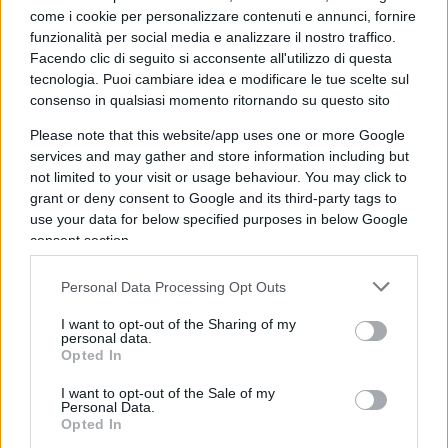
come i cookie per personalizzare contenuti e annunci, fornire
Quanto detto sopra non significa che il gioco o le
funzionalità per social media e analizzare il nostro traffico.
Facendo clic di seguito si acconsente all'utilizzo di questa
scommesse siano la via più semplice per
tecnologia. Puoi cambiare idea e modificare le tue scelte sul
arricchirsi. Anzi la
probabilità di vincita media
consenso in qualsiasi momento ritornando su questo sito
dichiarata sul sito web del Gratta e Vinci è di 1 su
Please note that this website/app uses one or more Google
3,60, così come previsto dal Decreto Legge del 13
services and may gather and store information including but
settembre 2012.
not limited to your visit or usage behaviour. You may click to
grant or deny consent to Google and its third-party tags to
use your data for below specified purposes in below Google
consent section.
Questa stima considera qualsiasi premio in
denaro, anche quindi quello di un solo euro, ma
Personal Data Processing Opt Outs
certo ciascun biglietto potrebbe erogare più
I want to opt-out of the Sharing of my
premi. La probabilità di trovare il maxi-bottino sul
personal data.
Opted In
proprio tagliando – acquistato in tabaccheria, in
Autogrill o online – è estremamente inferiore. E
I want to opt-out of the Sale of my
Personal Data.
quindi quella di ritrovarsi milionari
Opted In