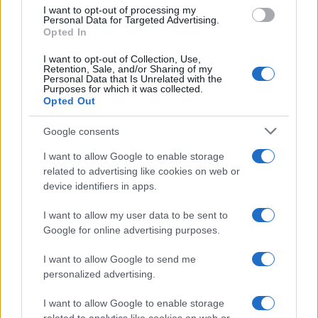
sostanzialmente infinitesimale. Ma la Fortuna è
I want to opt-out of processing my
cieca e soprattutto la speranza di cambiare vita
Personal Data for Targeted Advertising.
Opted In
sempre viva.
I want to opt-out of Collection, Use,
Retention, Sale, and/or Sharing of my
Per approfondire
in questa tabella sono riassunte
Personal Data that Is Unrelated with the
Purposes for which it was collected.
le probabilità di vincita per ciascun tipo di Gratta e
Opted Out
Vinci ad oggi disponibile sul mercato
. Se sei un
Google consents
appassionato di giochi e della sorte leggi anche:
Tutti i biglietti vincenti della Lotteria Italia e quali
I want to allow Google to enable storage
related to advertising like cookies on web or
sono state le regioni più fortunate.
device identifiers in apps.
I want to allow my user data to be sent to
Google for online advertising purposes.
Il Gratta e vinci in Italia è gestito in concessione
dal gruppo IGT, così come altre lotterie. Ma chi
I want to allow Google to send me
personalized advertising.
guadagna sempre al gioco, quando si parla di
monopòli
, è
lo Stato
, perché trattiene le imposte.
I want to allow Google to enable storage
Si stima in particolare che nel 2022 gli italiani