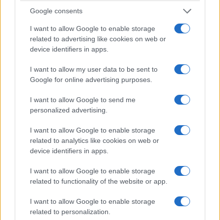
destinazione, che spesso dispongono di protocolli
Google consents
di emergenza e liste di strutture ricettive partner
I want to allow Google to enable storage
pronte a offrire sistemazioni di soccorso a tariffe
related to advertising like cookies on web or
agevolate o con formule di solidarietà,
device identifiers in apps.
esattamente come dimostrato dalla virtuosa
I want to allow my user data to be sent to
reazione dell’accoglienza romagnola.
Google for online advertising purposes.
I want to allow Google to send me
Enrico Foscarini, 8 agosto 2026
personalized advertising.
I want to allow Google to enable storage
related to analytics like cookies on web or
device identifiers in apps.
I want to allow Google to enable storage
related to functionality of the website or app.
I want to allow Google to enable storage
related to personalization.