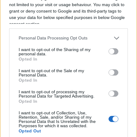
not limited to your visit or usage behaviour. You may click to
grant or deny consent to Google and its third-party tags to
use your data for below specified purposes in below Google
consent section.
Personal Data Processing Opt Outs
I want to opt-out of the Sharing of my
personal data.
Opted In
Infine, risulta fondamentale attivare i canali di
I want to opt-out of the Sale of my
Personal Data.
segnalazione pubblica e il supporto territoriale.
Opted In
Inviare una segnalazione dettagliata al portale
I want to opt-out of processing my
della Polizia Postale e contattare i gestori di
Personal Data for Targeted Advertising.
hosting consente di far oscurare rapidamente il
Opted In
sito falso, impedendo che altri utenti cadano nella
I want to opt-out of Collection, Use,
medesima trappola delle case vacanza fantasma.
Retention, Sale, and/or Sharing of my
Personal Data that Is Unrelated with the
Contestualmente, è consigliabile rivolgersi
Purposes for which it was collected.
Opted Out
all’ufficio turistico o al Comune della località di