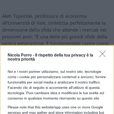
Aleh Tsyvinski, professore di economia
all’Università di Yale, sintetizza perfettamente la
dimensione della sfida che attende i mercati nei
prossimi anni: “È una delle più grandi sfide della
nostra generazione. È fondamentale capire come
l’AI cambierà probabilmente ogni cosa. Oppure
Nicola Porro -
Il rispetto della tua privacy è la
potrebbe non cambiare nulla, ma è fondamentale
nostra priorità
avere le giuste misurazioni per valutarlo”.
Noi e i nostri partner utilizziamo, sul nostro sito, tecnologie
come i cookie per personalizzare contenuti e annunci, fornire
Enrico Foscarini, 7 agosto 2026
funzionalità per social media e analizzare il nostro traffico.
Facendo clic di seguito si acconsente all'utilizzo di questa
tecnologia. Puoi cambiare idea e modificare le tue scelte sul
consenso in qualsiasi momento ritornando su questo sito
Please note that this website/app uses one or more Google
services and may gather and store information including but