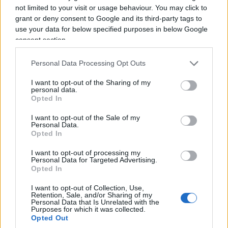
not limited to your visit or usage behaviour. You may click to
grant or deny consent to Google and its third-party tags to
use your data for below specified purposes in below Google
consent section.
Personal Data Processing Opt Outs
I want to opt-out of the Sharing of my
personal data.
Opted In
I want to opt-out of the Sale of my
Personal Data.
Manovra 2027: cantiere
Opted In
aperto ma resta il nodo
I want to opt-out of processing my
Personal Data for Targeted Advertising.
risorse
Opted In
I want to opt-out of Collection, Use,
Tra nuovo taglio Irpef, pensioni anticipate, stop al
Retention, Sale, and/or Sharing of my
Personal Data that Is Unrelated with the
bollo auto e una giungla di bonus i conti
Purposes for which it was collected.
rischiano di non tornare. Servono tagli veri alla
Opted Out