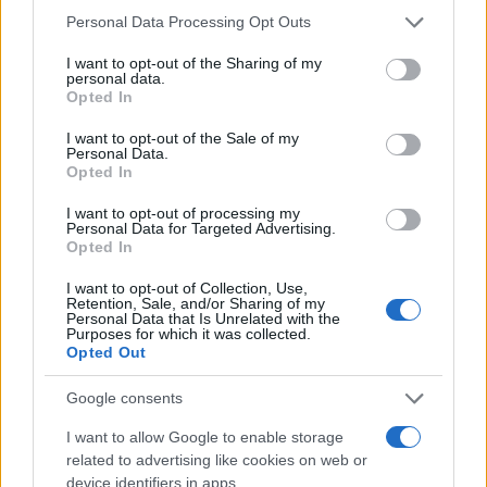
Pesano anche le irregolarità degli
Personal Data Processing Opt Outs
anni passati
I want to opt-out of the Sharing of my
personal data.
Opted In
Un altro elemento che può far scattare
I want to opt-out of the Sale of my
l’attenzione dell’amministrazione riguarda la
Personal Data.
presenza di
irregolarità fiscali pregresse
. Il
Opted In
provvedimento prevede infatti che possano essere
I want to opt-out of processing my
Personal Data for Targeted Advertising.
selezionati anche contribuenti che in passato
Opted In
siano stati destinatari di contestazioni o
I want to opt-out of Collection, Use,
accertamenti.
Retention, Sale, and/or Sharing of my
Personal Data that Is Unrelated with the
Purposes for which it was collected.
Opted Out
Si tratta di un criterio particolarmente severo,
perché consente di sottoporre a controllo una
Google consents
dichiarazione anche in assenza di specifiche
I want to allow Google to enable storage
anomalie nell’anno in corso. In sostanza, eventuali
related to advertising like cookies on web or
problemi del passato possono continuare a
device identifiers in apps.