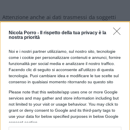
Attenzione anche ai dati trasmessi da soggetti
terzi. Banche, assicurazioni, enti previdenziali e
amministrazioni pubbliche alimentano infatti le
Nicola Porro -
Il rispetto della tua privacy è la
nostra priorità
banche dati utilizzate dall’Agenzia delle Entrate. Se
quanto indicato dal contribuente non coincide con
Noi e i nostri partner utilizziamo, sul nostro sito, tecnologie
tali informazioni, la posizione può essere
come i cookie per personalizzare contenuti e annunci, fornire
selezionata per ulteriori controlli.
funzionalità per social media e analizzare il nostro traffico.
Facendo clic di seguito si acconsente all'utilizzo di questa
tecnologia. Puoi cambiare idea e modificare le tue scelte sul
Si tratta di un meccanismo che, ancora una volta,
consenso in qualsiasi momento ritornando su questo sito
rischia di trasformare una semplice correzione o
Please note that this website/app uses one or more Google
un errore materiale in un elemento sufficiente per
services and may gather and store information including but
far partire verifiche che finiranno inevitabilmente
not limited to your visit or usage behaviour. You may click to
grant or deny consent to Google and its third-party tags to
per allungare i tempi dei rimborsi.
use your data for below specified purposes in below Google
consent section.