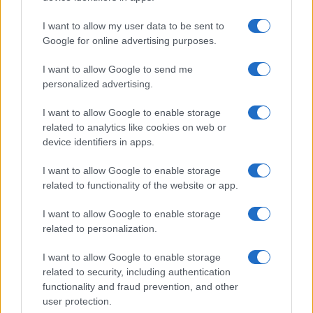
pesare sul contribuente anche quando la
I want to allow my user data to be sent to
dichiarazione attuale risulta corretta e coerente.
Google for online advertising purposes.
Rimborsi oltre 4.000 euro sotto
I want to allow Google to send me
personalized advertising.
osservazione
I want to allow Google to enable storage
related to analytics like cookies on web or
device identifiers in apps.
Particolare attenzione viene riservata anche alle
dichiarazioni che evidenziano un
rimborso
I want to allow Google to enable storage
superiore a 4.000 euro
. In questi casi il controllo
related to functionality of the website or app.
preventivo può scattare indipendentemente dal
I want to allow Google to enable storage
fatto che la dichiarazione sia stata presentata
related to personalization.
direttamente dal contribuente oppure tramite
CAF
o professionisti abilitati.
I want to allow Google to enable storage
related to security, including authentication
functionality and fraud prevention, and other
La soglia dei 4.000 euro continua dunque a
user protection.