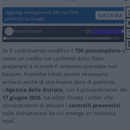
Aggiungi nicolaporro.it alle tue fonti
CLICCA QUI
preferite su Google
Ascolta l'articolo
0:00
/
--:--
Se il contribuente modifica il
730 precompilato
e
vanta un credito nei confronti dello Stato,
prepararsi a ricevere il rimborso potrebbe non
bastare. Potrebbe infatti essere necessario
armarsi anche di una buona dose di pazienza.
L’
Agenzia delle Entrate
, con il provvedimento del
17 giugno 2026
, ha infatti fissato i criteri che
consentiranno di attivare i
controlli preventivi
sulle dichiarazioni da cui emerge un rimborso
Irpef.