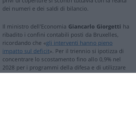
privi di coperture si scontri tuttavia con la realtà
dei numeri e dei saldi di bilancio.
Il ministro dell’Economia
Giancarlo Giorgetti
ha
ribadito i confini contabili posti da Bruxelles,
ricordando che «
gli interventi hanno pieno
impatto sul deficit
»
. Per il triennio si ipotizza di
concentrare lo scostamento fino allo 0,9% nel
2028 per i programmi della difesa e di utilizzare
fino allo 0,3% all’anno (circa 7 miliardi di euro
annui) per gli investimenti energetici
. Imputare
uscite strategiche sul deficit non cancella il debito
sovrano né garantisce una riserva a fondo perduto
per finanziare spesa corrente o sgravi fiscali
strutturali.