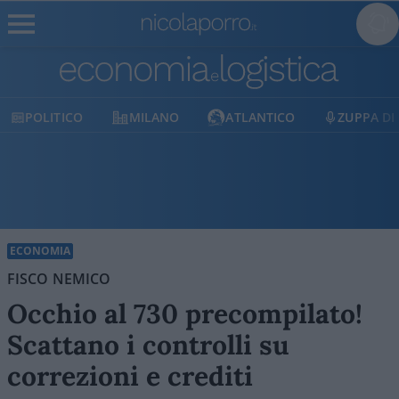
MILANO
ATLANTICO
ZUPPA DI PORRO
E
ECONOMIA
FISCO NEMICO
Occhio al 730 precompilato!
Scattano i controlli su
correzioni e crediti