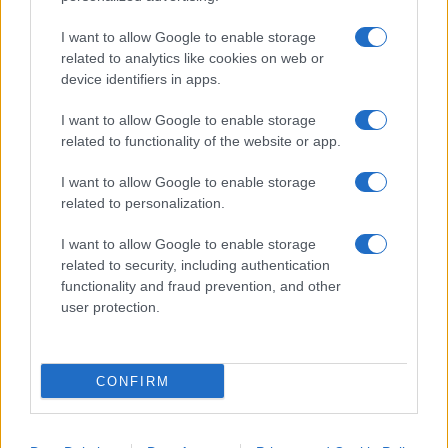
azioni di altre case farmaceutiche che stanno
I want to allow Google to enable storage
sviluppando anticorpi monoclonali anti β-amiloide
related to analytics like cookies on web or
hanno guadagnato terreno.
device identifiers in apps.
I want to allow Google to enable storage
related to functionality of the website or app.
I want to allow Google to enable storage
related to personalization.
Fonti:
I want to allow Google to enable storage
related to security, including authentication
functionality and fraud prevention, and other
New York Times –
F.D.A. Approves Alzheimer’s
user protection.
Drug Despite Fierce Debate Over Whether It Works
CONFIRM
#ADUCANUMAB
#ALZHEIMER
#BIOGEN
#FDA