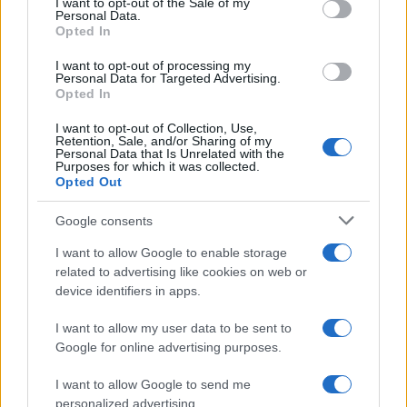
I want to opt-out of the Sale of my
sempre più case farmaceutiche smettessero di
Personal Data.
Opted In
perseguire la costosa ricerca di terapeutici per il
morbo.
I want to opt-out of processing my
Personal Data for Targeted Advertising.
Opted In
I want to opt-out of Collection, Use,
Retention, Sale, and/or Sharing of my
La terapia consisterà in un’iniezione mensile di
Personal Data that Is Unrelated with the
Purposes for which it was collected.
Aducanumab, che
costerà circa 56,000 dollari
Opted Out
all’anno
. Il farmaco è ad oggi stato approvato
solamente negli Stati Uniti, nonostante Biogen
Google consents
abbia avviato le pratiche anche nell’Unione
I want to allow Google to enable storage
Europea, in Giappone, Brasile ed altri paesi.
related to advertising like cookies on web or
device identifiers in apps.
Lunedì, a seguito dell’approvazione,
le azioni di
I want to allow my user data to be sent to
Biogen si sono apprezzate di oltre il 38
Google for online advertising purposes.
percento, aggiungendo alla capitalizzazione
I want to allow Google to send me
della compagnia 16 miliardi di dollari
. Anche le
personalized advertising.