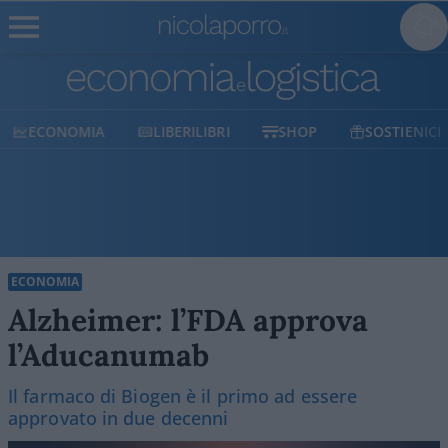
ECONOMIA
LIBERILIBRI
SHOP
SOSTIENICI
ECONOMIA
Alzheimer: l’FDA approva
l’Aducanumab
Il farmaco di Biogen è il primo ad essere
approvato in due decenni