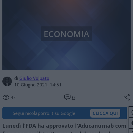
ECONOMIA
di
Giulio Volpato
10 Giugno 2021, 14:51
4k
0
Segui nicolaporro.it su Google
CLICCA QUI
Lunedì l’FDA ha approvato l’Aducanumab come