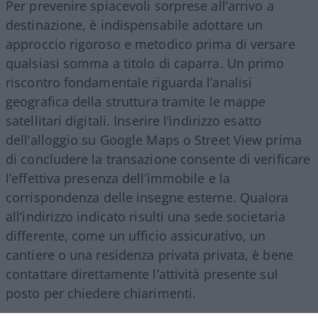
Per prevenire spiacevoli sorprese all’arrivo a
destinazione, è indispensabile adottare un
approccio rigoroso e metodico prima di versare
qualsiasi somma a titolo di caparra. Un primo
riscontro fondamentale riguarda l’analisi
geografica della struttura tramite le mappe
satellitari digitali. Inserire l’indirizzo esatto
dell’alloggio su Google Maps o Street View prima
di concludere la transazione consente di verificare
l’effettiva presenza dell’immobile e la
corrispondenza delle insegne esterne. Qualora
all’indirizzo indicato risulti una sede societaria
differente, come un ufficio assicurativo, un
cantiere o una residenza privata privata, è bene
contattare direttamente l’attività presente sul
posto per chiedere chiarimenti.