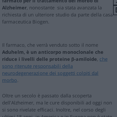
farmaco per il trattamento del morbo di
Alzheimer
, nonostante
sia stata avanzata la
richiesta di un ulteriore studio da parte della casa
farmaceutica Biogen.
Il farmaco, che verrà venduto sotto il nome
Aduhelm, è un anticorpo monoclonale che
riduce i livelli delle proteine β-amiloide
,
che
sono ritenute responsabili della
neurodegenerazione dei soggetti colpiti dal
morbo
.
Oltre un secolo è passato dalla scoperta
dell’Alzheimer, ma le cure disponibili ad oggi non
si sono rivelate efficaci. Inoltre, nel corso degli
ultimi 18 anni, in America e in Europa non è stato