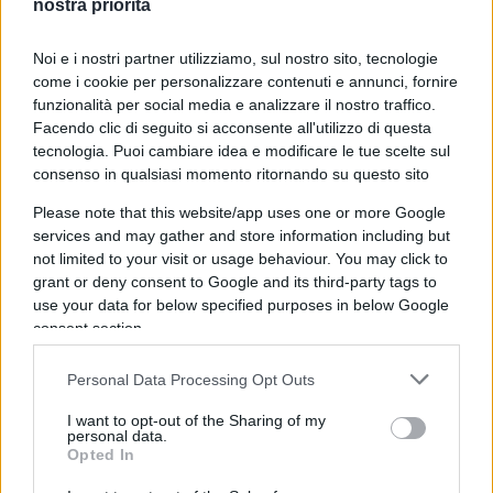
nostra priorità
neurodegenerazione dei partecipanti di circa il
27% maggiore rispetto al gruppo di controllo
.
Noi e i nostri partner utilizziamo, sul nostro sito, tecnologie
come i cookie per personalizzare contenuti e annunci, fornire
funzionalità per social media e analizzare il nostro traffico.
Facendo clic di seguito si acconsente all'utilizzo di questa
L’approvazione non è arrivata senza controversie.
tecnologia. Puoi cambiare idea e modificare le tue scelte sul
consenso in qualsiasi momento ritornando su questo sito
In primis, studi precedentemente effettuati non
hanno dimostrato un rallentamento del morbo
Please note that this website/app uses one or more Google
services and may gather and store information including but
statisticamente significativo. In secondo luogo,
un
not limited to your visit or usage behaviour. You may click to
comitato consultivo indipendente
grant or deny consent to Google and its third-party tags to
commissionato dall’FDA aveva concluso che
use your data for below specified purposes in below Google
non vi era sufficiente prova dell’efficacia del
consent section.
farmaco
.
Personal Data Processing Opt Outs
I want to opt-out of the Sharing of my
La decisione dell’ente americano potrebbe essere
personal data.
giustificata dalla mancanza di trattamenti
Opted In
alternativi, nonché dalla necessità di evitare che