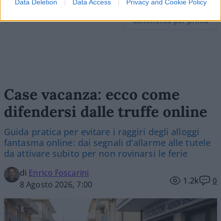
Data Deletion
Data Access
Privacy and Cookie Policy
Commenta per primo
Case vacanza: ecco come
difendersi dalle truffe online
Guida pratica per evitare i raggiri degli alloggi
fantasma online: dai segnali d'allarme alle tutele
da attivare subito per non rovinarsi le ferie
di
Enrico Foscarini
1.2k
0
8 Agosto 2026, 7:00