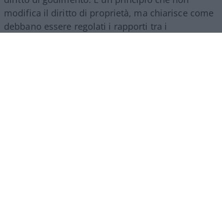
modifica il diritto di proprietà, ma chiarisce come
debbano essere regolati i rapporti tra i
comproprietari di un bene ereditato.
La comunione ereditaria