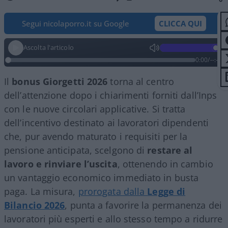
Segui nicolaporro.it su Google
CLICCA QUI
Ascolta l'articolo
0:00
/
--:--
Il
bonus Giorgetti 2026
torna al centro
dell’attenzione dopo i chiarimenti forniti dall’Inps
con le nuove circolari applicative. Si tratta
dell’incentivo destinato ai lavoratori dipendenti
che, pur avendo maturato i requisiti per la
pensione anticipata, scelgono di
restare al
lavoro e rinviare l’uscita
, ottenendo in cambio
un vantaggio economico immediato in busta
paga. La misura,
prorogata dalla
Legge di
Bilancio 2026
, punta a favorire la permanenza dei
lavoratori più esperti e allo stesso tempo a ridurre