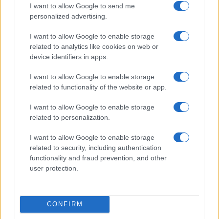
I want to allow Google to send me
35.000 €
≈ 3.200 €
≈ 265 €
personalized advertising.
45.000 €
≈ 4.140 €
≈ 345 €
I want to allow Google to enable storage
60.000 €
≈ 5.500 €
≈ 450 €
related to analytics like cookies on web or
Più alta è la retribuzione, maggiore è il vantaggio.
device identifiers in apps.
In due anni di lavoro aggiuntivo, il guadagno può
superare
11.000 euro netti
per chi ha stipendi
I want to allow Google to enable storage
related to functionality of the website or app.
medio-alti.
I want to allow Google to enable storage
Quando termina il bonus
related to personalization.
Giorgetti
I want to allow Google to enable storage
related to security, including authentication
functionality and fraud prevention, and other
user protection.
L’incentivo non è permanente e si interrompe al
verificarsi di precise condizioni. L’Inps ha chiarito
che il bonus termina quando il lavoratore
CONFIRM
raggiunge
l’età per la pensione di vecchiaia
,