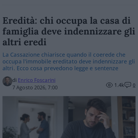
Eredità: chi occupa la casa di
famiglia deve indennizzare gli
altri eredi
La Cassazione chiarisce quando il coerede che
occupa l'immobile ereditato deve indennizzare gli
altri. Ecco cosa prevedono legge e sentenze
di
Enrico Foscarini
1.4k
0
7 Agosto 2026, 7:00