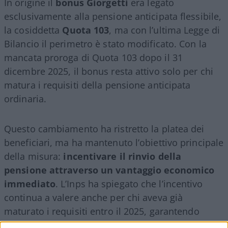
In origine il
bonus Giorgetti
era legato
esclusivamente alla pensione anticipata flessibile,
la cosiddetta
Quota 103
, ma con l’ultima Legge di
Bilancio il perimetro è stato modificato. Con la
mancata proroga di Quota 103 dopo il 31
dicembre 2025, il bonus resta attivo solo per chi
matura i requisiti della pensione anticipata
ordinaria.
Questo cambiamento ha ristretto la platea dei
beneficiari, ma ha mantenuto l’obiettivo principale
della misura:
incentivare il rinvio della
pensione attraverso un vantaggio economico
immediato
. L’Inps ha spiegato che l’incentivo
continua a valere anche per chi aveva già
maturato i requisiti entro il 2025, garantendo
continuità nella transizione tra le diverse regole