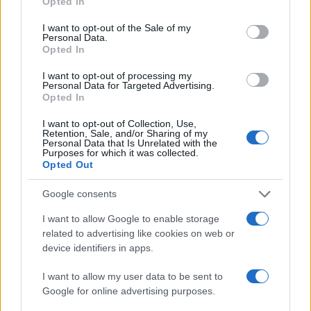
Opted In
cresce solo con la quota versata dall’azienda. Il
sistema mantiene comunque la copertura
I want to opt-out of the Sale of my
Personal Data.
previdenziale e consente di continuare a maturare
Opted In
diritti pensionistici fino al raggiungimento dell’età
I want to opt-out of processing my
di vecchiaia.
Personal Data for Targeted Advertising.
Opted In
I vantaggi per i lavoratori
I want to opt-out of Collection, Use,
Retention, Sale, and/or Sharing of my
Personal Data that Is Unrelated with the
Purposes for which it was collected.
Opted Out
Il Bonus Giorgetti garantisce
uno stipendio
Google consents
mensile più alto
, esente da Irpef. L’incremento
varia in base alla retribuzione:
I want to allow Google to enable storage
related to advertising like cookies on web or
device identifiers in apps.
Retribuzione
Aumento annuo
Aumento
annua lorda
stimato
mensile
I want to allow my user data to be sent to
Google for online advertising purposes.
25.000 €
≈ 2.300 €
≈ 190 €
30.000 €
≈ 2.750 €
≈ 230 €