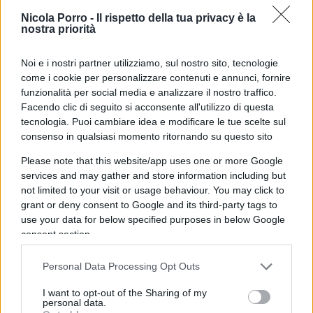
previdenziali.
Nicola Porro -
Il rispetto della tua privacy è la
nostra priorità
Cosa succede all’azienda e ai
Noi e i nostri partner utilizziamo, sul nostro sito, tecnologie
contributi
come i cookie per personalizzare contenuti e annunci, fornire
funzionalità per social media e analizzare il nostro traffico.
Facendo clic di seguito si acconsente all'utilizzo di questa
tecnologia. Puoi cambiare idea e modificare le tue scelte sul
La scelta di ricevere il bonus in busta paga
consenso in qualsiasi momento ritornando su questo sito
modifica parzialmente il meccanismo
Please note that this website/app uses one or more Google
contributivo. Il datore di lavoro non versa più la
services and may gather and store information including but
quota a carico del dipendente, mentre continua a
not limited to your visit or usage behaviour. You may click to
pagare la propria parte dei contributi IVS per
grant or deny consent to Google and its third-party tags to
use your data for below specified purposes in below Google
mantenere la posizione assicurativa del
consent section.
lavoratore.
Personal Data Processing Opt Outs
Questo significa che il lavoratore ottiene più
I want to opt-out of the Sharing of my
liquidità ogni mese, ma il montante contributivo
personal data.