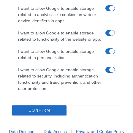
massimi dei mercati azionari, l’oro continui a
I want to allow Google to enable storage
crescere. Il metallo prezioso ha superato la soglia
related to analytics like cookies on web or
device identifiers in apps.
dei 2.700 USD/oz, sostenuto dall’incertezza
globale, dalle imminenti elezioni statunitensi e
I want to allow Google to enable storage
dalle aspettative di politiche monetarie più
related to functionality of the website or app.
accomodanti, nonostante la forza del dollaro.
I want to allow Google to enable storage
related to personalization.
L’attenzione principale rimane sul mercato
I want to allow Google to enable storage
azionario, con nomi come
Tesla, Coca-Cola,
related to security, including authentication
Boeing e IBM
in primo piano. Questa settimana,
functionality and fraud prevention, and other
109 titoli dell’S&P 500 sveleranno i propri conti
user protection.
trimestrali, offrendo ulteriori indicazioni sulla
direzione dei mercati.
CONFIRM
Data Deletion
Data Access
Privacy and Cookie Policy