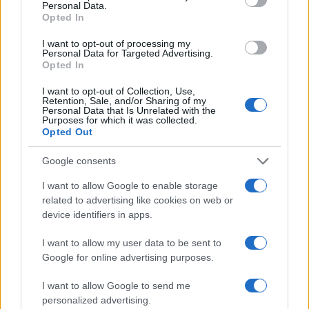
Personal Data.
dell’attenzione con le elezioni generali previste per
Opted In
domenica, un appuntamento chiave per la politica
I want to opt-out of processing my
interna e i mercati asiatici.
Personal Data for Targeted Advertising.
Opted In
I want to opt-out of Collection, Use,
leggi anche:
Retention, Sale, and/or Sharing of my
Personal Data that Is Unrelated with the
Purposes for which it was collected.
Opted Out
L’Italia supera gli esami di Ficth e S&P, ma non
basta;
Google consents
La Bce taglia i tassi al 3,25%, ma è una zuppa
I want to allow Google to enable storage
insipida
.
related to advertising like cookies on web or
device identifiers in apps.
Da non sottovalutare il summit dei BRICS, in
I want to allow my user data to be sent to
programma per due giorni a Kazan. In un contesto
Google for online advertising purposes.
geopolitico sempre più polarizzato tra oriente e
I want to allow Google to send me
occidente, non sorprende che, nonostante
personalized advertising.
l’aumento della propensione al rischio e i nuovi