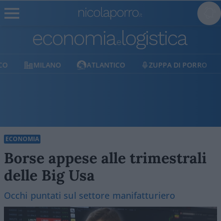
MILANO
ATLANTICO
ZUPPA DI PORRO
E
ECONOMIA
Borse appese alle trimestrali
delle Big Usa
Occhi puntati sul settore manifatturiero