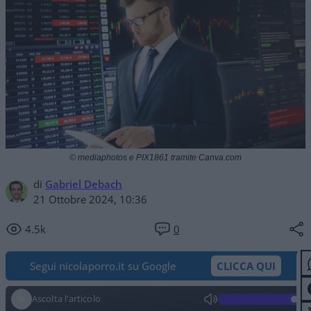
© mediaphotos e PIX1861 tramite Canva.com
di
Gabriel Debach
21 Ottobre 2024, 10:36
4.5k
0
Segui nicolaporro.it su Google
CLICCA QUI
Ascolta l'articolo