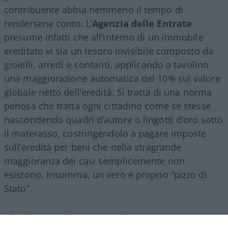
contribuente abbia nemmeno il tempo di
rendersene conto. L’
Agenzia delle Entrate
presume infatti che all’interno di un immobile
ereditato vi sia un tesoro invisibile composto da
gioielli, arredi e contanti, applicando a tavolino
una maggiorazione automatica del 10% sul valore
globale netto dell’eredità. Si tratta di una norma
penosa che tratta ogni cittadino come se stesse
nascondendo quadri d’autore o lingotti d’oro sotto
il materasso, costringendolo a pagare imposte
sull’eredità per beni che nella stragrande
maggioranza dei casi semplicemente non
esistono. Insomma, un vero e proprio “pizzo di
Stato”.
Il ricatto burocratico