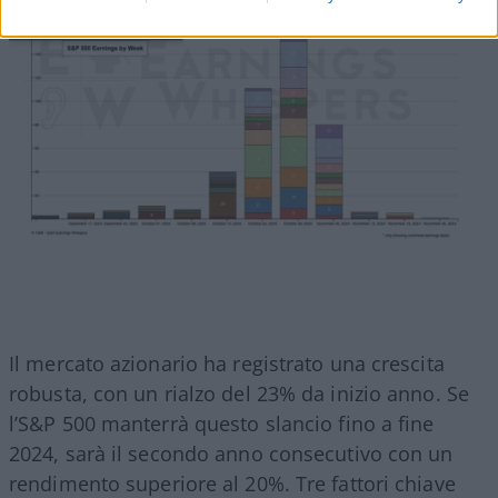
Il mercato azionario ha registrato una crescita
robusta, con un rialzo del 23% da inizio anno. Se
l’S&P 500 manterrà questo slancio fino a fine
2024, sarà il secondo anno consecutivo con un
rendimento superiore al 20%. Tre fattori chiave