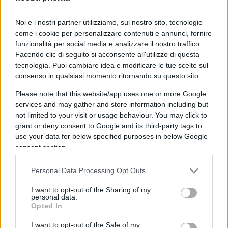
indicatore della fiducia dei consumatori, e segnali
di debolezza potrebbero rafforzare l’ipotesi di una
Noi e i nostri partner utilizziamo, sul nostro sito, tecnologie
Fed più accomodante.
come i cookie per personalizzare contenuti e annunci, fornire
funzionalità per social media e analizzare il nostro traffico.
Facendo clic di seguito si acconsente all'utilizzo di questa
In Asia, l’economia cinese continua a destare
tecnologia. Puoi cambiare idea e modificare le tue scelte sul
preoccupazioni. Oggi la People’s Bank of China
consenso in qualsiasi momento ritornando su questo sito
continua nel suo intento di sostegno all’economia,
Please note that this website/app uses one or more Google
sebbene i mercati desiderino maggiormente
services and may gather and store information including but
not limited to your visit or usage behaviour. You may click to
politiche fiscali, più che monetarie. La Banca
grant or deny consent to Google and its third-party tags to
Centrale Cinese ha optato per revisioni sui tassi di
use your data for below specified purposes in below Google
interesse principali sui prestiti a un anno e a
consent section.
cinque anni, che servono rispettivamente come
riferimento per prestiti aziendali e mutui,
Personal Data Processing Opt Outs
sarebbero stati entrambi ridotti di 25 punti base al
I want to opt-out of the Sharing of my
personal data.
3,1% e al 3,6%. Si tratta del più grande taglio dei
Opted In
tassi da quando i due tassi sono stati creati nel
I want to opt-out of the Sale of my
2019.
Anche il Giappone sarà al centro