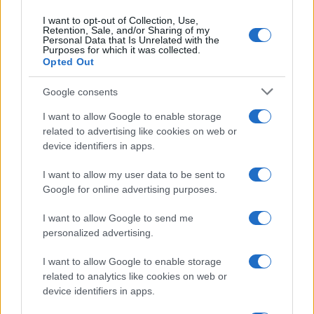
popolazione di americani: coloro che vivono in case
di cura e strutture di assistenza.
La malattia causata
I want to opt-out of Collection, Use,
Retention, Sale, and/or Sharing of my
dalla SARS-CoV-2 colpisce gli anziani molto più
Personal Data that Is Unrelated with the
Purposes for which it was collected.
gravemente, in media, rispetto ai soggetti più giovani.
Opted Out
Ma risulta che tra coloro che sono anziani, i decessi
Google consents
si concentrano ulteriormente tra coloro che vivono in
strutture di assistenza a lungo termine. Ciò ha
I want to allow Google to enable storage
related to advertising like cookies on web or
implicazioni sia per coloro che vivono in tali strutture
device identifiers in apps.
sia per quelli che non lo fanno”.
I want to allow my user data to be sent to
Google for online advertising purposes.
Insomma anche negli States il problema è più
legato alla sanità che alla malattia stessa così
I want to allow Google to send me
come continua la ricerca:
personalized advertising.
I want to allow Google to enable storage
“Il 42% delle morti per Covid-19 negli Stati Uniti sono
related to analytics like cookies on web or
device identifiers in apps.
avvenute in case di cura e strutture assistenziali.
2,1
milioni di persone vivono in case di cura o strutture