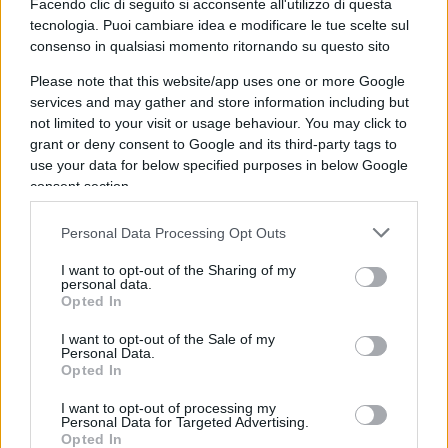
numero in Italia potrebbe essere di oltre di 4
Facendo clic di seguito si acconsente all'utilizzo di questa
tecnologia. Puoi cambiare idea e modificare le tue scelte sul
milioni di persone contro i poco più dei 230mila
consenso in qualsiasi momento ritornando su questo sito
registrati ufficialmente.
Please note that this website/app uses one or more Google
services and may gather and store information including but
Dagli Stati Uniti arriva uno studio che mette in
not limited to your visit or usage behaviour. You may click to
dubbio la pratica del distanziamento sociale,
grant or deny consent to Google and its third-party tags to
use your data for below specified purposes in below Google
almeno così come avvenuto. Il report, realizzato
consent section.
da
FreeOpp,
mette in luce come il vero problema,
anche negli USA sia stato legato alla gestione
Personal Data Processing Opt Outs
delle residenze per anziani.
I want to opt-out of the Sharing of my
personal data.
Opted In
Gli analisti di “
The Foundation for Research on Equal
Opportunity”
sottolineano che:
I want to opt-out of the Sale of my
Personal Data.
Opted In
“L
‘aspetto più sottovalutato della nuova pandemia di
I want to opt-out of processing my
Personal Data for Targeted Advertising.
Coronavirus è il suo effetto su una specifica
Opted In