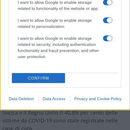
I want to allow Google to enable storage
di assistenza residenziale, che rappresentano l’ 0,6%
related to functionality of the website or app.
della popolazione americana. Eppure i residenti in
I want to allow Google to enable storage
tali strutture rappresentano il 42% di tutti i morti per
related to personalization.
Coronavirus”
.
I want to allow Google to enable storage
related to security, including authentication
E non si tratterebbe di un’anomalia americana.
functionality and fraud prevention, and other
user protection.
Uno studio condotto da
ricercatori dell’International Long Care Care Policy
CONFIRM
Network sottolinea come in Austria, Australia,
Belgio, Canada, Danimarca, Francia, Germania,
Hong Kong, Ungheria, Irlanda, Israele, Norvegia,
Data Deletion
Data Access
Privacy and Cookie Policy
Portogallo, Singapore, Corea del Sud, Spagna,
Svezia e il Regno Unito il 40,8% per cento delle
vittime da COVID-19 sono state registrate nelle
case di cura.