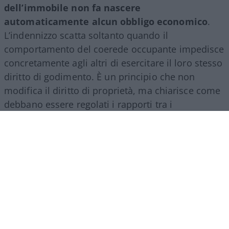
dell’immobile non fa nascere
automaticamente alcun obbligo economico
.
L’indennizzo scatta soltanto quando il
comportamento del coerede occupante impedisce
concretamente agli altri di esercitare il loro stesso
diritto di godimento. È un principio che non
modifica il diritto di proprietà, ma chiarisce come
debbano essere regolati i rapporti tra i
comproprietari di un bene ereditato.