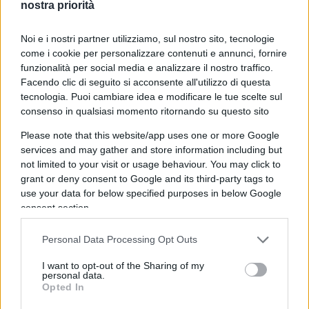
nostra priorità
per numero di casi da inizio epidemia:
Lombardia
(+15,0%, contro +24,3% della settimana
Noi e i nostri partner utilizziamo, sul nostro sito, tecnologie
precedente);
Veneto
(+12,7%, da +37,2%);
come i cookie per personalizzare contenuti e annunci, fornire
Campania
(+5,1% da +26,1%);
Emilia Romagna
funzionalità per social media e analizzare il nostro traffico.
(+17,8%, da +20,0%). Sulla base dell’andamento
Facendo clic di seguito si acconsente all'utilizzo di questa
tecnologia. Puoi cambiare idea e modificare le tue scelte sul
epidemico il totale reale dei casi aumenterebbero
consenso in qualsiasi momento ritornando su questo sito
di circa 5.000 unità.
Please note that this website/app uses one or more Google
services and may gather and store information including but
Ma ci sono altri numeri da evidenziare che
not limited to your visit or usage behaviour. You may click to
completano il quadro attuale. I vaccinati a ciclo
grant or deny consent to Google and its third-party tags to
use your data for below specified purposes in below Google
completo entro i 5 mesi, o dopo la dose
consent section.
aggiuntiva, avrebbero un rischio di ricovero 12
volte inferiore rispetto ai non vaccinati. Per gli
Personal Data Processing Opt Outs
anziani questo rischio si ridurrebbe di quasi 70
I want to opt-out of the Sharing of my
volte dopo la terza dose.
personal data.
Opted In