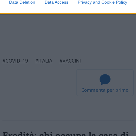
Data Deletion
Data Access
Privacy and Cookie Policy
#COVID_19
#ITALIA
#VACCINI
Commenta per primo
Eredità: chi occupa la casa di