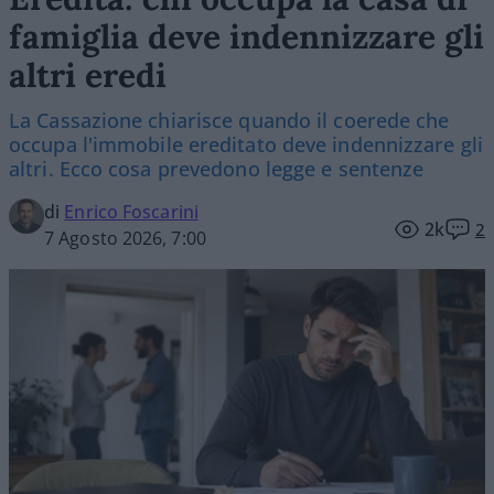
famiglia deve indennizzare gli
altri eredi
La Cassazione chiarisce quando il coerede che
occupa l'immobile ereditato deve indennizzare gli
altri. Ecco cosa prevedono legge e sentenze
di
Enrico Foscarini
2k
2
7 Agosto 2026, 7:00