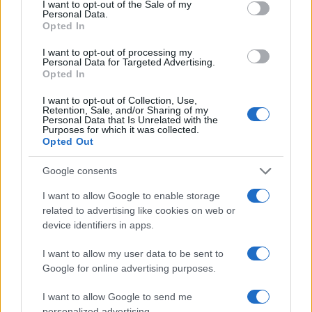
I want to opt-out of the Sale of my
Personal Data.
Inoltre, sempre secondo Paolo Spada
i vaccinati
Opted In
rischiano 20 volte meno dei non vaccinati di
I want to opt-out of processing my
finire in terapia intensiva
(gli anziani fino a 100
Personal Data for Targeted Advertising.
Opted In
volte meno, dopo il booster), e 10 volte meno di
morire per Covid (gli anziani fino a 120 volte
I want to opt-out of Collection, Use,
Retention, Sale, and/or Sharing of my
meno, con la terza dose).
Personal Data that Is Unrelated with the
Purposes for which it was collected.
Opted Out
“Non sappiamo se questo vantaggio sia ancora
Google consents
temporaneo o diverrà definitivo, dopo le tre dosi,
ma non c’è alcuna buona ragione per non
I want to allow Google to enable storage
related to advertising like cookies on web or
goderne, specialmente ora che la circolazione
device identifiers in apps.
virale (e dunque il rischio di contagio) è 10 volte
maggiore della scorsa estate. Chi ritarda dopo i 5
I want to allow my user data to be sent to
Google for online advertising purposes.
mesi sappia che le due dosi lo proteggono tuttora
discretamente dal rischio di ricovero, TI e
I want to allow Google to send me
decesso, ma che potrebbe essere protetto da 3 a 7
personalized advertising.