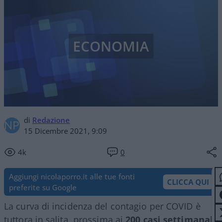
ECONOMIA
di
Redazione
15 Dicembre 2021, 9:09
4k
0
Aggiungi nicolaporro.it alle tue fonti
CLICCA QUI
preferite su Google
La curva di incidenza del contagio per COVID è
tuttora in salita, prossima ai
200 casi settimanali