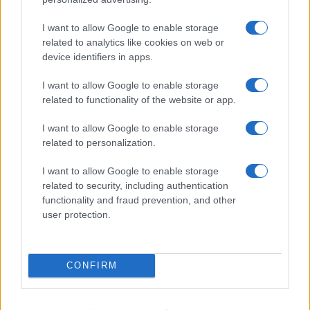
volte di più con una dose aggiuntiva (e che
I want to allow Google to enable storage
l’effetto iniziale si ridurrà ulteriormente nel
related to analytics like cookies on web or
tempo)”.
device identifiers in apps.
I want to allow Google to enable storage
related to functionality of the website or app.
Sulle probabilità di infettarsi – e di contagiare altre
I want to allow Google to enable storage
persone – la terza dose agirebbe, secondo le
related to personalization.
stime di infettivologi ed epidemiologi, in modo
significativo, ridurrebbe il rischio di oltre 10 volte
I want to allow Google to enable storage
related to security, including authentication
rispetto ai non vaccinati, e di 4 volte rispetto ai
functionality and fraud prevention, and other
vaccinati ritardatari. Discorso a parte meritano i
user protection.
bambini nella fascia 5-11 anni perché di loro non
si hanno dati significativi, dal momento che per
loro la vaccinazione è appena cominciata.
CONFIRM
Lorenzo Palma, 15 dicembre 2021