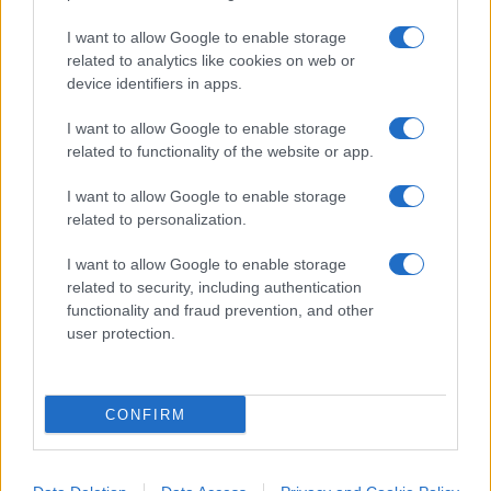
patrimonio
I want to allow Google to enable storage
La vicenda offre anche uno spaccato più ampio su
related to analytics like cookies on web or
device identifiers in apps.
come gestire un’eredità complessa. In vita, il
cantautore aveva già effettuato donazioni e
I want to allow Google to enable storage
distribuito parte del patrimonio, tra immobili e
related to functionality of the website or app.
partecipazioni societarie. Tuttavia,
il testamento
I want to allow Google to enable storage
resta lo strumento decisivo per evitare
related to personalization.
conflitti – o almeno per limitarli
.
I want to allow Google to enable storage
related to security, including authentication
functionality and fraud prevention, and other
Il caso dimostra che
un testamento scritto con
user protection.
precisione è molto difficile da scardinare
,
mentre ogni ambiguità può trasformarsi in anni di
CONFIRM
cause. E non è un dettaglio: il procedimento è
iniziato nel 2017 e si è concluso in appello solo
nel 2026.