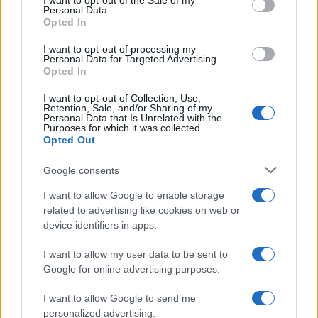
I want to opt-out of the Sale of my
Uno degli aspetti più netti della sentenza riguarda
Personal Data.
il presunto accordo tra gli eredi. La richiesta
Opted In
economica del primogenito è stata definita
I want to opt-out of processing my
Personal Data for Targeted Advertising.
“infondata” proprio perché
priva di qualsiasi
Opted In
prova documentale
.
I want to opt-out of Collection, Use,
Retention, Sale, and/or Sharing of my
Personal Data that Is Unrelated with the
Purposes for which it was collected.
Opted Out
È un passaggio che va oltre il caso specifico.
Nel
diritto delle successioni, gli accordi “a voce”
Google consents
tra familiari hanno un valore praticamente
I want to allow Google to enable storage
nullo in tribunale
, soprattutto quando
related to advertising like cookies on web or
riguardano somme rilevanti o compensazioni
device identifiers in apps.
patrimoniali. Se esiste un’intesa, deve essere
I want to allow my user data to be sent to
formalizzata, altrimenti non esiste per il giudice.
Google for online advertising purposes.
Una lezione su testamenti e
I want to allow Google to send me
personalized advertising.