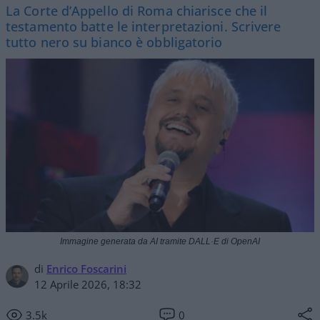
La Corte d’Appello di Roma chiarisce che il
testamento batte le interpretazioni. Scrivere
tutto nero su bianco è obbligatorio
Immagine generata da AI tramite DALL·E di OpenAI
di
Enrico Foscarini
12 Aprile 2026, 18:32
3.5k
0