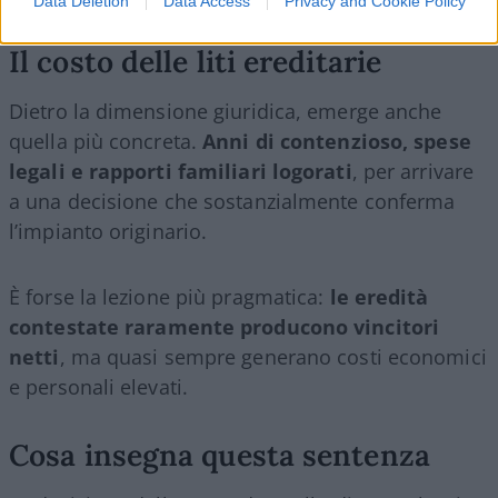
Data Deletion
Data Access
Privacy and Cookie Policy
Il costo delle liti ereditarie
Dietro la dimensione giuridica, emerge anche
quella più concreta.
Anni di contenzioso, spese
legali e rapporti familiari logorati
, per arrivare
a una decisione che sostanzialmente conferma
l’impianto originario.
È forse la lezione più pragmatica:
le eredità
contestate raramente producono vincitori
netti
, ma quasi sempre generano costi economici
e personali elevati.
Cosa insegna questa sentenza