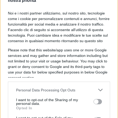
nostra priorità
Nel primo,
Pino Daniele
lasciava ai figli, “in parti
uguali tra loro, tutti i miei diritti d’autore, nonché i
Noi e i nostri partner utilizziamo, sul nostro sito, tecnologie
diritti connessi di artista, interprete ed esecutore”.
come i cookie per personalizzare contenuti e annunci, fornire
funzionalità per social media e analizzare il nostro traffico.
Nel secondo, disponeva che “i diritti d’autore” e gli
Facendo clic di seguito si acconsente all'utilizzo di questa
altri beni mobili fossero divisi anche con la
tecnologia. Puoi cambiare idea e modificare le tue scelte sul
moglie.
consenso in qualsiasi momento ritornando su questo sito
Please note that this website/app uses one or more Google
services and may gather and store information including but
not limited to your visit or usage behaviour. You may click to
I giudici hanno scelto una lettura sistematica
grant or deny consent to Google and its third-party tags to
ma rigorosa
, senza avventurarsi in interpretazioni
use your data for below specified purposes in below Google
psicologiche o ricostruzioni ex post. Il messaggio
consent section.
è chiaro:
conta ciò che è scritto, non ciò che si
Personal Data Processing Opt Outs
immagina volesse dire il testatore
.
I want to opt-out of the Sharing of my
personal data.
Quando la parola non basta
Opted In