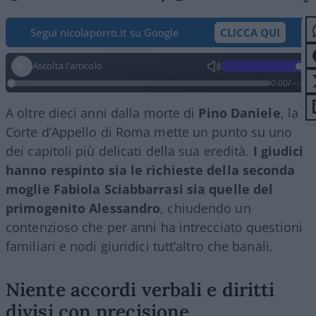
Segui nicolaporro.it su Google
CLICCA QUI
Ascolta l'articolo
0:00
/
--:--
A oltre dieci anni dalla morte di
Pino Daniele
, la
Corte d’Appello di Roma mette un punto su uno
dei capitoli più delicati della sua eredità.
I giudici
hanno respinto sia le richieste della seconda
moglie Fabiola Sciabbarrasi sia quelle del
primogenito Alessandro
, chiudendo un
contenzioso che per anni ha intrecciato questioni
familiari e nodi giuridici tutt’altro che banali.
Niente accordi verbali e diritti
divisi con precisione