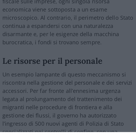
fiscale sulle imprese, ogni singola risorsa
economica viene sottoposta a un esame
microscopico. Al contrario, il perimetro dello Stato
continua a espandersi con una naturalezza
disarmante e, per le esigenze della macchina
burocratica, i fondi si trovano sempre.
Le risorse per il personale
Un esempio lampante di questo meccanismo si
riscontra nella gestione del personale e dei servizi
accessori. Per far fronte all’ennesima urgenza
legata al prolungamento del trattenimento dei
migranti nelle procedure di frontiera e alla
gestione dei flussi, il governo ha autorizzato
l’ingresso di 500 nuovi agenti di Polizia di Stato
specializzati nei controlli di confine, con una