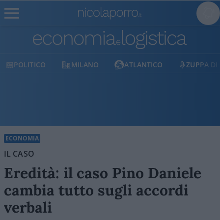
MILANO
ATLANTICO
ZUPPA DI PORRO
E
ECONOMIA
IL CASO
Eredità: il caso Pino Daniele
cambia tutto sugli accordi
verbali