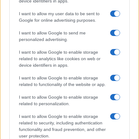
Decreto PA: ecco tutte le
device identifiers in apps.
spese per le assunzioni statali
I want to allow my user data to be sent to
Google for online advertising purposes.
Analisi del provvedimento varato ieri dal governo
tra commissari per il Covid e l'ennesima infornata
I want to allow Google to send me
nella scuola
personalized advertising.
di
Enrico Foscarini
I want to allow Google to enable storage
1.4k
2
6 Agosto 2026, 16:00
related to analytics like cookies on web or
device identifiers in apps.
I want to allow Google to enable storage
related to functionality of the website or app.
I want to allow Google to enable storage
related to personalization.
I want to allow Google to enable storage
related to security, including authentication
functionality and fraud prevention, and other
user protection.