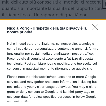
miti dell’auto più conosciuti al mondo, ci racconta
quanto sia importante la qualità del rapporto con
il cliente finale. Un rapporto di qualità non
prevede costi, ma prevede costanti investimenti in
grado di dare nel tempo, un ritorno economico e
Nicola Porro -
Il rispetto della tua privacy è la
nostra priorità
di immagine sempre più grande. Se Lamborghini
è diventato quel marchio che tutti nel mondo
Noi e i nostri partner utilizziamo, sul nostro sito, tecnologie
conoscono, lo si deve proprio a questa attenzione
come i cookie per personalizzare contenuti e annunci, fornire
ai particolari nel rapporto con la propria clientela.
funzionalità per social media e analizzare il nostro traffico.
Facendo clic di seguito si acconsente all'utilizzo di questa
tecnologia. Puoi cambiare idea e modificare le tue scelte sul
Video
Media error: Format(s) not supported or
consenso in qualsiasi momento ritornando su questo sito
Player
source(s) not found
Please note that this website/app uses one or more Google
services and may gather and store information including but
not limited to your visit or usage behaviour. You may click to
Scarica il file: https://www.nicolaporro.it/economia-finanza/wp-
content/uploads/2020/05/ferruccio-Lamborghini.mp4?_=1
grant or deny consent to Google and its third-party tags to
use your data for below specified purposes in below Google
consent section.