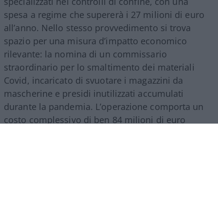
specializzati nei controlli di confine, con una
spesa a regime che supererà i 27 milioni di euro
all’anno. Nello stesso provvedimento si trova
spazio per una misura d’impatto economico
rilevante: la nomina di un commissario
straordinario per lo smaltimento dei materiali
Covid, incaricato di svuotare i magazzini da
mascherine e presidi inutilizzati accumulati
durante la pandemia. L’operazione comporta un
costo complessivo di ben 84 milioni di euro
suddivisi tra il 2026 e il 2027, a dimostrazione di
come gli errori della pianificazione emergenziale
continuino a gravare sui contribuenti a distanza di
anni.