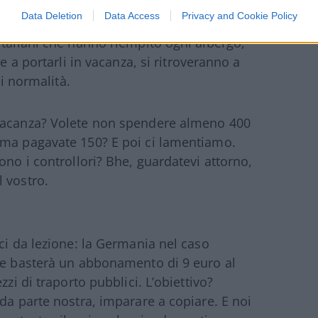
Data Deletion
Data Access
Privacy and Cookie Policy
lone del mobile di Milano, in questo lungo
italiani che hanno riempito ogni albergo,
e a portarli in vacanza, si ritroveranno a
di normalità.
 vacanza? Volete non spendere almeno 400
ima pagavate 150? E poi ci lamentiamo.
ono i controllori? Bhe, guardatevi attorno,
 vostro.
ci da lezione: la Germania nel caso
che basterà un abbonamento di 9 euro al
zzi di traporto pubblici. L’obiettivo?
da parte nostra, imparare a copiare. E noi