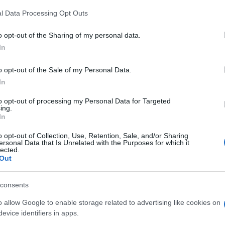
l Data Processing Opt Outs
uesto, di difficoltà economiche del Paese, e
o opt-out of the Sharing of my personal data.
sto modo. La scorsa settimana
ho scritto un
In
 mezzi di trasporto. Aerei, treni, navi: per
o opt-out of the Sale of my Personal Data.
rebbe non bastare il plafond della vostra
In
to opt-out of processing my Personal Data for Targeted
ing.
ile, provate a vedere quanto vi costerà un
In
mente un taxi normale. Ma non è soltanto
o opt-out of Collection, Use, Retention, Sale, and/or Sharing
le, il mondo sembra impazzito, ma in realtà
ersonal Data that Is Unrelated with the Purposes for which it
lected.
ar potete pagarla fino a 2 euro. E non sto
Out
enezia o nella esclusivissima piazzetta di
o parlando di un normale bar.
consents
o allow Google to enable storage related to advertising like cookies on
evice identifiers in apps.