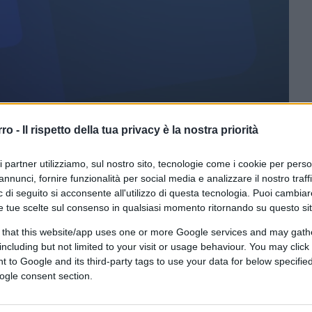
rro -
Il rispetto della tua privacy è la nostra priorità
ri partner utilizziamo, sul nostro sito, tecnologie come i cookie per pers
ferite su Google
CLICCA QUI
annunci, fornire funzionalità per social media e analizzare il nostro traff
 di seguito si acconsente all'utilizzo di questa tecnologia. Puoi cambiar
più la speculazione. È un dato di fatto.
e tue scelte sul consenso in qualsiasi momento ritornando su questo si
notare un hotel in tutta l’area milanese, nei
 that this website/app uses one or more Google services and may gath
Salone del mobile. Una camera che
including but not limited to your visit or usage behaviour. You may click 
ro, a parte il fatto che difficilmente la
 to Google and its third-party tags to use your data for below specifi
mpo, potreste pagarla anche quattro volte di
ogle consent section.