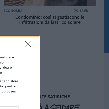
ECONOMIA
12.6k
Condominio: così si gestiscono le
infiltrazioni da lastrico solare
onalizzare
ico.
e idea e
to
er and store
to grant or
ed purposes
SEDUTE SATIRICHE