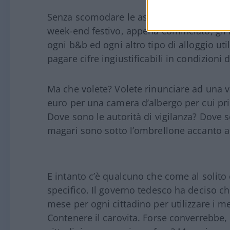
Senza scomodare le assurde tariffe del sa
week-end festivo, appena cominciato, gli 
ogni b&b ed ogni altro tipo di alloggio util
pagare cifre ingiustificabili in condizioni 
Ma che volete? Volete rinunciare ad una
euro per una camera d’albergo per cui pr
Dove sono le autorità di vigilanza? Dove s
magari sono sotto l’ombrellone accanto al
E intanto c’è qualcuno che come al solito 
specifico. Il governo tedesco ha deciso 
mese per ogni cittadino per utilizzare i me
Contenere il carovita. Forse converrebbe, 