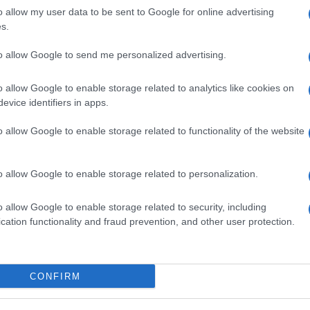
 costante crescita formano un lunghissimo
o allow my user data to be sent to Google for online advertising
stificate. L’unica vera giustificazione:” è
s.
i “
furbetti dell’inflazione
” stiano
to allow Google to send me personalized advertising.
sa del rincaro dei prezzi, della pandemia,
terie prime e dei problemi legati al
o allow Google to enable storage related to analytics like cookies on
opra approfittano per aumentare il costo di
evice identifiers in apps.
icatamente i loro guadagni.
o allow Google to enable storage related to functionality of the website
riodo segnato dal passaggio dalla lira
o allow Google to enable storage related to personalization.
euro valeva mille lire fu prezzato da
a che sembrava, una normale equazione
o allow Google to enable storage related to security, including
iù la più grande delle truffe: in realtà un
cation functionality and fraud prevention, and other user protection.
e. Così in tanti, in quel periodo,
di cittadini poco informati e, per niente
CONFIRM