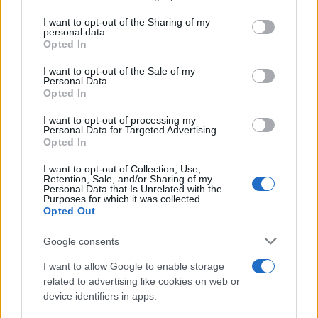
conseguenze fino al 19 maggio, introducendo una
I want to opt-out of the Sharing of my
personal data.
serie di variabili per aiutare ad analizzare i dati
Opted In
grezzi e tracciare confronti affidabili tra i paesi.
I want to opt-out of the Sale of my
Tra i set di dati considerati c’erano il PIL, la
Personal Data.
popolazione totale, la densità della popolazione e
Opted In
la percentuale di residenti anziani, nonché la
I want to opt-out of processing my
Personal Data for Targeted Advertising.
spesa sanitaria annuale pro capite, l’apertura ai
Opted In
viaggi internazionali e il livello di parità di genere
I want to opt-out of Collection, Use,
nella società in generale. Poiché solo 19 dei quasi
Retention, Sale, and/or Sharing of my
200 paesi erano guidati da donne, gli autori hanno
Personal Data that Is Unrelated with the
Purposes for which it was collected.
anche creato i cosiddetti paesi “vicini più vicini”
Opted Out
per compensare la piccola dimensione del
Google consents
campione, accoppiando Germania, Nuova
Zelanda e Bangladesh con Gran Bretagna, Irlanda
I want to allow Google to enable storage
related to advertising like cookies on web or
e Pakistan guidati da uomini.
device identifiers in apps.