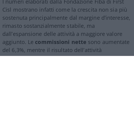
I numeri elaborati dalla Fondazione Fiba di First
Cisl mostrano infatti come la crescita non sia più
sostenuta principalmente dal margine d’interesse,
rimasto sostanzialmente stabile, ma
dall’espansione delle attività a maggiore valore
aggiunto. Le
commissioni nette
sono aumentate
del 6,3%, mentre il risultato dell’attività
assicurativa è cresciuto del 24,2%, confermando il
ruolo sempre più centrale del
wealth
management
, della consulenza finanziaria e del
risparmio gestito.