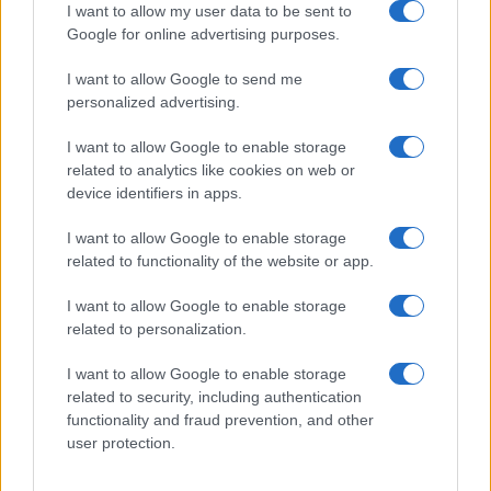
I want to allow my user data to be sent to
Google for online advertising purposes.
“Questa analisi conferma chiaramente che
quando i paesi guidati dalle donne vengono
I want to allow Google to send me
personalized advertising.
confrontati con paesi simili a loro lungo una serie
di caratteristiche, hanno ottenuto risultati migliori,
I want to allow Google to enable storage
registrando meno casi e meno morti”, ha detto
related to analytics like cookies on web or
device identifiers in apps.
Garikipati. Ha aggiunto che mentre i leader donne
“erano avversi al rischio per quanto riguarda le
I want to allow Google to enable storage
vite”, bloccando i loro paesi molto prima dei
related to functionality of the website or app.
leader uomini, ciò ha anche suggerito che erano
I want to allow Google to enable storage
“più disposti a correre rischi nel dominio
related to personalization.
dell’economia”.
I want to allow Google to enable storage
related to security, including authentication
Se confrontati secondo il criterio
“apertura al
functionality and fraud prevention, and other
viaggio”
, i paesi guidati da donne non hanno
user protection.
registrato casi di Covid significativamente più