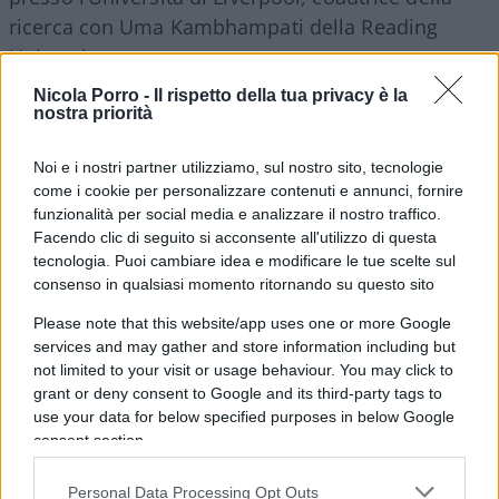
ricerca con Uma Kambhampati della Reading
University.
Nicola Porro -
Il rispetto della tua privacy è la
nostra priorità
“In quasi tutti i casi, le donne leader sono
intervenute prima dei loro omologhi uomini in
Noi e i nostri partner utilizziamo, sul nostro sito, tecnologie
circostanze simili. Sebbene ciò possa avere
come i cookie per personalizzare contenuti e annunci, fornire
implicazioni economiche a lungo termine, ha
funzionalità per social media e analizzare il nostro traffico.
Facendo clic di seguito si acconsente all'utilizzo di questa
sicuramente aiutato i loro paesi a salvare vite
tecnologia. Puoi cambiare idea e modificare le tue scelte sul
umane, come dimostra il numero
consenso in qualsiasi momento ritornando su questo sito
significativamente inferiore di morti in queste
Please note that this website/app uses one or more Google
nazioni “.
services and may gather and store information including but
not limited to your visit or usage behaviour. You may click to
grant or deny consent to Google and its third-party tags to
use your data for below specified purposes in below Google
consent section.
Le due ricercatrici hanno affermato di aver
Personal Data Processing Opt Outs
analizzato diverse risposte politiche e le loro