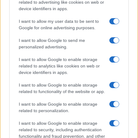
degli occupati si è ridotto del 40% tra il 2007 e il
related to advertising like cookies on web or
device identifiers in apps.
2024. Una vera e propria emorragia che ha colpito
uno dei settori storicamente più rappresentativi
I want to allow my user data to be sent to
del Made in Italy.
Google for online advertising purposes.
I want to allow Google to send me
In forte difficoltà anche le industrie del legno, la
personalized advertising.
lavorazione dei minerali non metalliferi e il
I want to allow Google to enable storage
comparto della gomma e della plastica. Settori
related to analytics like cookies on web or
che risentono particolarmente della concorrenza
device identifiers in apps.
internazionale e della pressione crescente
I want to allow Google to enable storage
esercitata dalle economie emergenti.
related to functionality of the website or app.
Più servizi, meno fabbriche: il
I want to allow Google to enable storage
related to personalization.
problema della produttività
I want to allow Google to enable storage
related to security, including authentication
functionality and fraud prevention, and other
L’analisi dell’Istat evidenzia come il Paese non