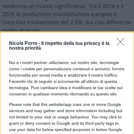
evidenzia un ritardo significativo. Tra il 2018 e il
2025 la produzione manifatturiera europea è
cresciuta mediamente del 2,2%, ma con differenze
molto marcate.
Nicola Porro -
Il rispetto della tua privacy è la
nostra priorità
La
Polonia
ha registrato un incremento del 32,9%,
Noi e i nostri partner utilizziamo, sul nostro sito, tecnologie
mentre il
Belgio
ha segnato un +21,7%. Al
come i cookie per personalizzare contenuti e annunci, fornire
contrario, tre delle quattro principali economie
funzionalità per social media e analizzare il nostro traffico.
europee hanno mostrato risultati negativi:
Facendo clic di seguito si acconsente all'utilizzo di questa
tecnologia. Puoi cambiare idea e modificare le tue scelte sul
Germania -14,3%, Italia -7,4% e Francia -3,1%
.
consenso in qualsiasi momento ritornando su questo sito
La
Spagna
è rimasta sostanzialmente stabile con
un modesto +0,5%.
Please note that this website/app uses one or more Google
services and may gather and store information including but
not limited to your visit or usage behaviour. You may click to
Secondo l’Istat, tali differenze dipendono in larga
grant or deny consent to Google and its third-party tags to
use your data for below specified purposes in below Google
misura dalla diversa composizione dei sistemi