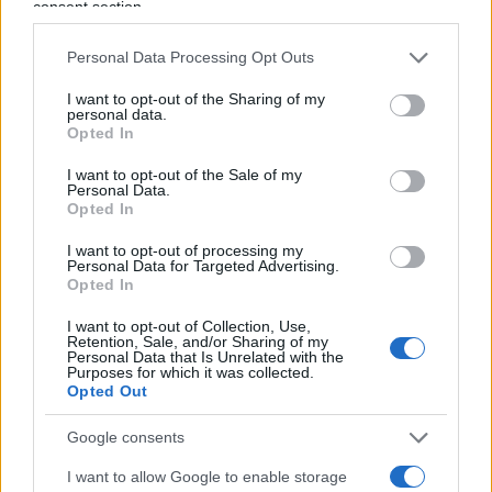
consent section.
produttivi nazionali. Nel rapporto si sottolinea che
“la crescita della produzione si è concentrata
Personal Data Processing Opt Outs
nei comparti ad alta tecnologia e nei settori a
I want to opt-out of the Sharing of my
domanda più stabile, come l’alimentare,
personal data.
Opted In
mentre i comparti energivori e più esposti agli
shock dei costi e della domanda
I want to opt-out of the Sale of my
Personal Data.
internazionale – chimica, metallurgia, carta,
Opted In
automotive e tessile – hanno mostrato diffuse
I want to opt-out of processing my
difficoltà”
.
Personal Data for Targeted Advertising.
Opted In
Tessile e settori tradizionali tra i
I want to opt-out of Collection, Use,
Retention, Sale, and/or Sharing of my
più colpiti
Personal Data that Is Unrelated with the
Purposes for which it was collected.
Opted Out
Tra i comparti che hanno pagato il prezzo più alto
Google consents
figura il
tessile-abbigliamento
, dove il numero
I want to allow Google to enable storage