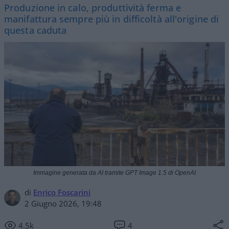
Produzione in calo, produttività ferma e
manifattura sempre più in difficoltà all'origine di
questa caduta
Immagine generata da AI tramite GPT Image 1.5 di OpenAI
di
Enrico Foscarini
2 Giugno 2026, 19:48
4.5k
4