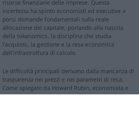
risorse finanziarie delle imprese. Questa
incertezza ha spinto economisti ed executive a
porsi domande fondamentali sulla reale
allocazione del capitale, portando alla nascita
della tokenomics, la disciplina che studia
l’acquisto, la gestione e la resa economica
dell’infrastruttura di calcolo.
Le difficoltà principali derivano dalla mancanza di
trasparenza nei prezzi e nei parametri di resa.
Come spiegato da Howard Rubin, economista e
consulente per la spesa tecnologica aziendale, “è
una valuta di cui non si ha l’istinto di sapere cosa
si sta usando, e le pratiche contabili non sono
neanche pronte per questo. La questione AI viene
trattata come un investimento in questo
momento, ma è un investimento rischioso nel