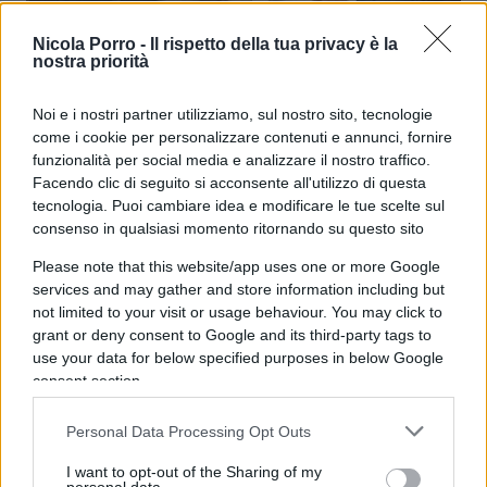
Nicola Porro -
Il rispetto della tua privacy è la
Decreto Lavoro, il governo
nostra priorità
commissaria la contrattazione
Noi e i nostri partner utilizziamo, sul nostro sito, tecnologie
come i cookie per personalizzare contenuti e annunci, fornire
di
Enrico Foscarini
3.8k
funzionalità per social media e analizzare il nostro traffico.
7 Giugno 2026, 18:30
Facendo clic di seguito si acconsente all'utilizzo di questa
tecnologia. Puoi cambiare idea e modificare le tue scelte sul
consenso in qualsiasi momento ritornando su questo sito
Please note that this website/app uses one or more Google
services and may gather and store information including but
not limited to your visit or usage behaviour. You may click to
grant or deny consent to Google and its third-party tags to
use your data for below specified purposes in below Google
consent section.
Personal Data Processing Opt Outs
I want to opt-out of the Sharing of my