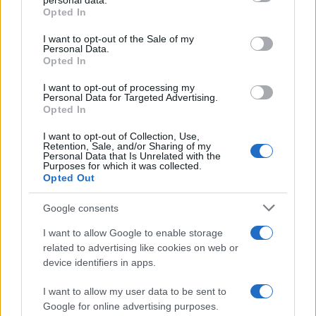
personal data.
Opted In
Bonus giovani: Schlein prepara un
altro flop miliardario
I want to opt-out of the Sale of my
Personal Data.
Opted In
di
Enrico Foscarini
4.1k
I want to opt-out of processing my
6 Giugno 2026, 15:00
Personal Data for Targeted Advertising.
Opted In
I want to opt-out of Collection, Use,
Retention, Sale, and/or Sharing of my
Personal Data that Is Unrelated with the
Purposes for which it was collected.
Opted Out
Google consents
I want to allow Google to enable storage
related to advertising like cookies on web or
device identifiers in apps.
I want to allow my user data to be sent to
Google for online advertising purposes.