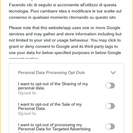
Cosa è successo?
Facendo clic di seguito si acconsente all'utilizzo di questa
tecnologia. Puoi cambiare idea e modificare le tue scelte sul
La produttività è stata insufficiente. Non è stata in grado
consenso in qualsiasi momento ritornando su questo sito
di rispondere alla domanda altissima che arrivava dal
mercato. Così hanno cominciato a far salire i prezzi dei
Please note that this website/app uses one or more Google
proddotti ed è stato l’abbrivio per la crescita
services and may gather and store information including but
not limited to your visit or usage behaviour. You may click to
dell’inflazione.
grant or deny consent to Google and its third-party tags to
Bastano pochi numeri per raccontare il fenomeno:
use your data for below specified purposes in below Google
1) I tempi dd’attesa delle navi nei porti di massimo
consent section.
smistamento al mondo;
2) il costo del noleggio dei conteiners con cui vvengono
Personal Data Processing Opt Outs
trasportatte le merci.
Nel caso 1) siamo passati dalla media di un giorno
I want to opt-out of the Sharing of my
personal data.
d’attesa a ben 20-30 giorni. Nel caso 2) da costi di
Opted In
noleggio di 1000 dollari a 29.000.
I want to opt-out of the Sale of my
Ecco perchè i prezzi sono saliti.
Personal Data.
Opted In
Ma a tutto questo si è associata una richiesta
I want to opt-out of processing my
staordinaria dfi energia che ha fattto impennare
Personal Data for Targeted Advertising.