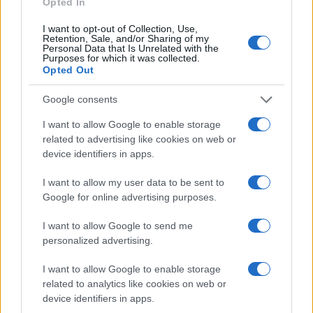
vertiginosamente il prezzo di gas, soprattutto, e
Opted In
petrolio.
I want to opt-out of Collection, Use,
Il resto lo ha fatto la guerra che, al di là del dramma
Retention, Sale, and/or Sharing of my
Personal Data that Is Unrelated with the
umano, impatta un territorio tra i più strategici del
Purposes for which it was collected.
mondo per quanto riguarda le materie prime
Opted Out
soprattutto, come detto, quelle energetiche che già
Google consents
soffrivano di scarsità di offerta nei confronti della
domanda.
I want to allow Google to enable storage
E l’inflazione ha preso a correre sempre più
related to advertising like cookies on web or
velocemente riportandoci in un Mondo che pensavamo
device identifiers in apps.
fosse definitivamentte scomparso.
I want to allow my user data to be sent to
Ed invece ci troviamo in un contesto come mai abbiamo
Google for online advertising purposes.
visto in passato.
Inflazione al 7%, tassi ufficiali a zero praticamente. In
I want to allow Google to send me
queste condizioni è come se i nostri patrimoni, se li
personalized advertising.
paragonassimo ad una forma di formaggio, fossero
visitati ogni giorno da un topolino che se ne porta via un
I want to allow Google to enable storage
related to analytics like cookies on web or
pezzo.
device identifiers in apps.