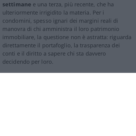
settimane
e una terza, più recente, che ha
ulteriormente irrigidito la materia. Per i
condomini, spesso ignari dei margini reali di
manovra di chi amministra il loro patrimonio
immobiliare, la questione non è astratta: riguarda
direttamente il portafoglio, la trasparenza dei
conti e il diritto a sapere chi sta davvero
decidendo per loro.
Che cosa prevede la legge
L’istituto della
prorogatio imperii
nasce da
un’esigenza semplice, evitare che un condominio
resti improvvisamente privo di un referente legale
nel passaggio tra un amministratore di
condominio e il suo successore. La riforma del
condominio, la legge 220 del 2012, ha provato a