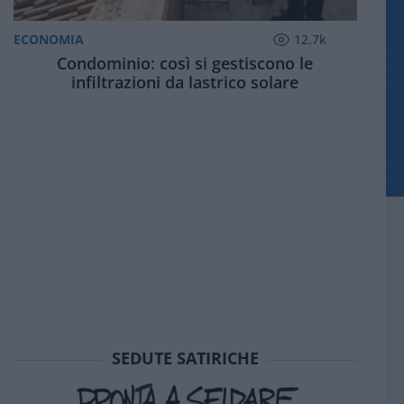
ECONOMIA
12.7k
Condominio: così si gestiscono le
infiltrazioni da lastrico solare
SEDUTE SATIRICHE