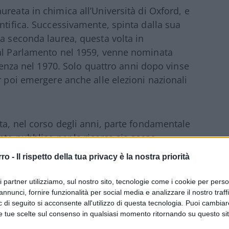
aureata in chimica all’Università di Oxford, e
ntifica. Successivamente, spinta dalla sua
na seconda laurea, questa volta in
 al Parlamento nel 1959, venne nominata
cienza nel 1970. Solo quattro anni dopo vinse
r poi emergere anche alle elezioni nazionali
ta, nel corso degli anni, parte fondamentale
nto pubblico per la ricerca sia sceso
 questo è emerso da una trilogia di discorsi
rro -
Il rispetto della tua privacy è la nostra priorità
me sul riscaldamento globale. La Thatcher fu
attenzione del pubblico verso i pericoli del
ri partner utilizziamo, sul nostro sito, tecnologie come i cookie per pers
annunci, fornire funzionalità per social media e analizzare il nostro traff
 di seguito si acconsente all'utilizzo di questa tecnologia. Puoi cambiar
e tue scelte sul consenso in qualsiasi momento ritornando su questo si