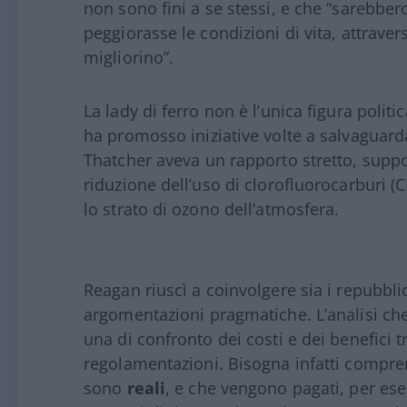
non sono fini a se stessi, e che “sarebber
peggiorasse le condizioni di vita, attrave
migliorino”.
La lady di ferro non è l’unica figura polit
ha promosso iniziative volte a salvaguard
Thatcher aveva un rapporto stretto, suppor
riduzione dell’uso di clorofluorocarburi 
lo strato di ozono dell’atmosfera.
Reagan riuscì a coinvolgere sia i repubbl
argomentazioni pragmatiche. L’analisi che
una di confronto dei costi e dei benefici t
regolamentazioni. Bisogna infatti compren
sono
reali
, e che vengono pagati, per esem