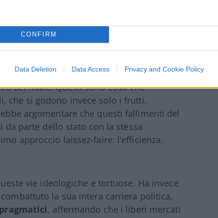
ilità. Per esempio, l’emissione di anidride
 ha dei costi che non sono pagati né dal
utti.
CONFIRM
o, che ha effetti tangibili sulla salute della
Data Deletion
Data Access
Privacy and Cookie Policy
 sulla degradazione del suolo e
ello del mare. Questi sono costi che
, che si godono invece solo i frutti.
trebbe argomentare che questi fallimenti del
i da parte dello stato con la stessa
mo approccio laissez-faire: l’efficienza.
 queste vie ideologiche e tortuose. Ha invece
combattuto la sua intera carriera politica,
pragmatici
, affermando che i liberi mercati