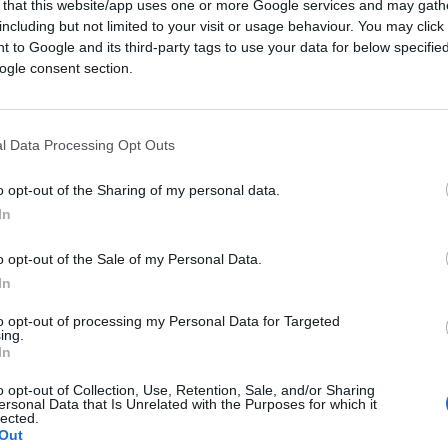
 that this website/app uses one or more Google services and may gath
suoi discorsi sui pericoli del riscaldamento
including but not limited to your visit or usage behaviour. You may click 
, la più prestigiosa associazione scientifica
 to Google and its third-party tags to use your data for below specifi
ogle consent section.
conservatore, ed infine, alle Nazioni Unite.
te l’assemblea dell’8 novembre del 1989, il
lino.
l Data Processing Opt Outs
i convenzionali pericoli politici a cui aveva
o opt-out of the Sharing of my personal data.
olitica si stavano finalmente ritirando,
In
ere l’attenzione al riscaldamento globale e
o opt-out of the Sale of my Personal Data.
fera, agli oceani e alla terra stessa; minacce
In
ano a dover confrontare, o a subire le
to opt-out of processing my Personal Data for Targeted
ing.
In
o opt-out of Collection, Use, Retention, Sale, and/or Sharing
ersonal Data that Is Unrelated with the Purposes for which it
mpatto nel discorso pubblico inerente al
lected.
onathan Porritt, all’epoca presidente
Out