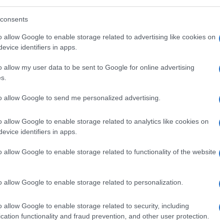
affermare che la Thatcher “ha fatto più di
oinvolgere le cause ambientaliste nell’agenda
consents
 seria, realista e con una forte enfasi sulla
o allow Google to enable storage related to advertising like cookies on
appetibile a a quella parte di popolazione
evice identifiers in apps.
i ambientalisti.
o allow my user data to be sent to Google for online advertising
s.
 pensare ad una sostenitrice imperterrita del
to allow Google to send me personalized advertising.
ale come un’eroina
green
. Dopotutto, le
o tipo di argomentazioni all’elettorato – in
o allow Google to enable storage related to analytics like cookies on
 del mondo occidentale.
evice identifiers in apps.
o allow Google to enable storage related to functionality of the website
alismo
suonano dissonanti ai più. È il libero
o allow Google to enable storage related to personalization.
 per le immense
esternalità negative
che
climatico. Il termine si riferisce ai costi
o allow Google to enable storage related to security, including
determinati beni e servizi che ricadono su
cation functionality and fraud prevention, and other user protection.