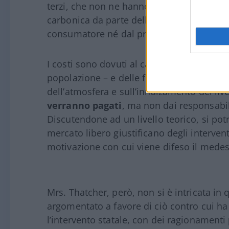
terzi, che non ne hanno nessuna responsab
carbonica da parte delle grandi fabbriche
consumatore né dal produttore, bensì da t
I costi sono dovuti al cambiamento climatic
popolazione – e delle future generazioni,
dell’atmosfera e sull’innalzamento del liv
verranno pagati
, ma non dai responsabili
Discutendone ad un livello teorico, si po
mercato libero giustificano degli intervent
motivazione con cui viene difeso il medesi
Mrs. Thatcher, però, non si è intricata in
argomentato a favore di ciò contro cui ha 
l’intervento statale, con dei ragionamenti