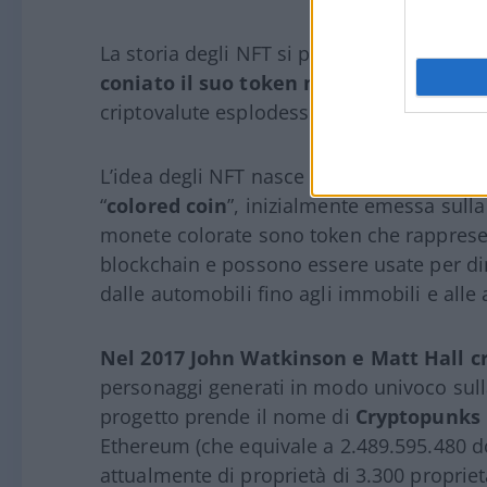
La storia degli NFT si può dire essere iniz
coniato il suo token non fungibile “q
criptovalute esplodesse.
L’idea degli NFT nasce da quella che vien
“
colored coin
”, inizialmente emessa sulla
monete colorate sono token che rappresen
blockchain e possono essere usate per dim
dalle automobili fino agli immobili e alle 
Nel 2017 John Watkinson e Matt Hall c
personaggi generati in modo univoco sull
progetto prende il nome di
Cryptopunks
Ethereum (che equivale a 2.489.595.480 dol
attualmente di proprietà di 3.300 proprieta