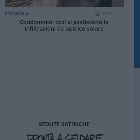
ECONOMIA
12.9k
Condominio: così si gestiscono le
infiltrazioni da lastrico solare
SEDUTE SATIRICHE