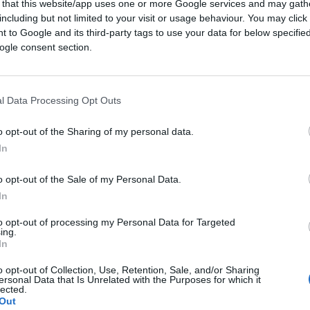
 that this website/app uses one or more Google services and may gath
including but not limited to your visit or usage behaviour. You may click 
 to Google and its third-party tags to use your data for below specifi
ogle consent section.
erna a definire il valore e la qualità
bilità a livello di mostre ed esibizioni, ma
l Data Processing Opt Outs
o opt-out of the Sharing of my personal data.
In
o opt-out of the Sale of my Personal Data.
In
to opt-out of processing my Personal Data for Targeted
ing.
In
o opt-out of Collection, Use, Retention, Sale, and/or Sharing
ersonal Data that Is Unrelated with the Purposes for which it
lected.
 tradotto significa “Gettone non copiabile”,
Out