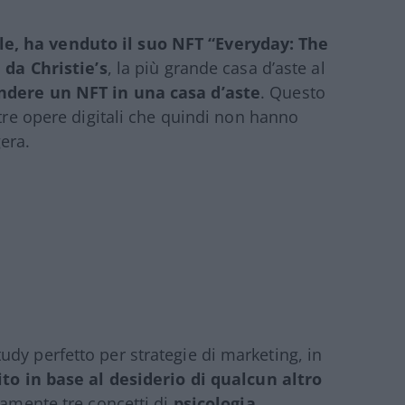
e, ha venduto il suo NFT “Everyday: The
 da Christie’s
, la più grande casa d’aste al
ndere un NFT in una casa d’aste
. Questo
ltre opere digitali che quindi non hanno
era.
dy perfetto per strategie di marketing, in
lito in base al desiderio di qualcun altro
tamente tre concetti di
psicologia