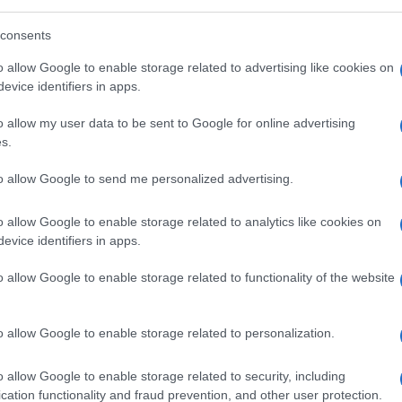
essere sostituto da altro.
Più
tenuto digitale
– un’immagine ma anche
consents
 cui è collegato un certificato di unicità
o allow Google to enable storage related to advertising like cookies on
no Bitcoin o Ethereum
. Per fare un
evice identifiers in apps.
bile dato il suo valore artistico e non solo.
o allow my user data to be sent to Google for online advertising
s.
pera in sé quanto la possibilità di poter
to allow Google to send me personalized advertising.
o allow Google to enable storage related to analytics like cookies on
evice identifiers in apps.
o allow Google to enable storage related to functionality of the website
o allow Google to enable storage related to personalization.
o allow Google to enable storage related to security, including
cation functionality and fraud prevention, and other user protection.