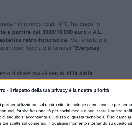
i strada nel mondo degli NFT. Tra questi ci
te a partire dai 3000/10 000 euro
e
A.L.
estetica retro-futuristica.
Ma l’artista più
appartiene l’opera più famosa
“Everyday:
testo digitale ma và ben
al di là della
da tedesca ha creato “il profumo del
l’essenza, mentre uno dei fondatori del
rro -
Il rispetto della tua privacy è la nostra priorità
net per 4,7 milioni di euro. Per assurdo, è
 del Saturday Night Live, programma
ri partner utilizziamo, sul nostro sito, tecnologie come i cookie per pers
annunci, fornire funzionalità per social media e analizzare il nostro traff
ffe dello stesso fenomeno.
Gli NFT non si
 di seguito si acconsente all'utilizzo di questa tecnologia. Puoi cambiar
ssono includere anche semplici gif,
e tue scelte sul consenso in qualsiasi momento ritornando su questo si