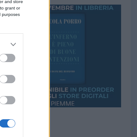
er and store
to grant or
ed purposes