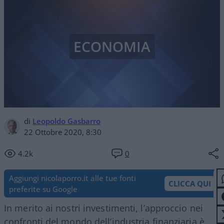
ECONOMIA
di
Leopoldo Gasbarro
22 Ottobre 2020, 8:30
4.2k
0
Aggiungi nicolaporro.it alle tue fonti
CLICCA QUI
preferite su Google
In merito ai nostri investimenti, l’approccio nei
confronti del mondo dell’industria finanziaria è