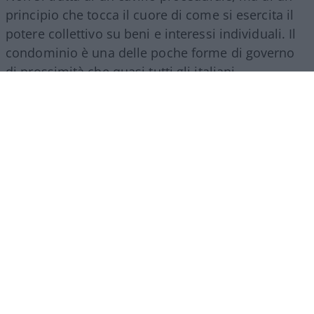
principio che tocca il cuore di come si esercita il
potere collettivo su beni e interessi individuali. Il
condominio è una delle poche forme di governo
di prossimità che quasi tutti gli italiani
sperimentano direttamente, e il modo in cui vi si
delibera dice molto su quanto la trasparenza sia
considerata, nella prassi quotidiana, un presidio
irrinunciabile o un fastidio da aggirare.