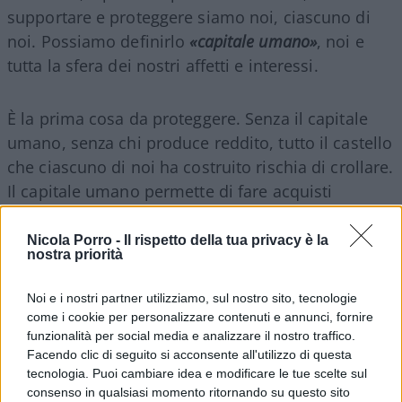
supportare e proteggere siamo noi, ciascuno di
noi. Possiamo definirlo
«capitale umano»
, noi e
tutta la sfera dei nostri affetti e interessi.
È la prima cosa da proteggere. Senza il capitale
umano, senza chi produce reddito, tutto il castello
che ciascuno di noi ha costruito rischia di crollare.
Il capitale umano permette di fare acquisti
immobiliari, di vivere la vita di tutti i giorni, di
pianificare il futuro dei figli e garantirlo, di
Nicola Porro -
Il rispetto della tua privacy è la
nostra priorità
pensare alla vecchiaia, di andare in vacanza, di
comprare l’auto o lo smartphone di ultima
Noi e i nostri partner utilizziamo, sul nostro sito, tecnologie
generazione, di fare shopping e viaggiare.
come i cookie per personalizzare contenuti e annunci, fornire
funzionalità per social media e analizzare il nostro traffico.
Facendo clic di seguito si acconsente all'utilizzo di questa
Senza il capitale umano tutto questo non ci
tecnologia. Puoi cambiare idea e modificare le tue scelte sul
sarebbe. Riflettiamoci: probabilmente non lo
consenso in qualsiasi momento ritornando su questo sito