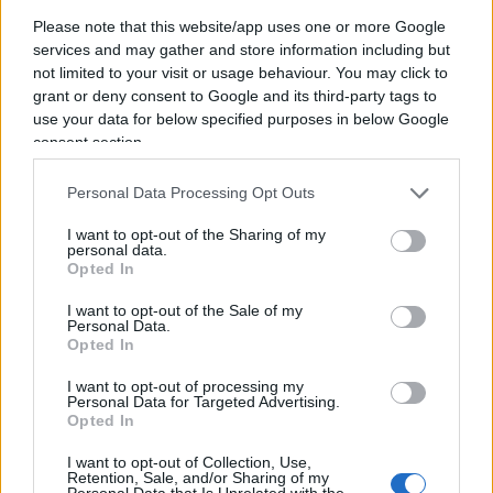
facciamo consapevolmente, ma sappiamo che ci
Please note that this website/app uses one or more Google
sono dei pericoli latenti, e per questo
services and may gather and store information including but
inconsciamente ci proteggiamo. Così buona parte
not limited to your visit or usage behaviour. You may click to
grant or deny consent to Google and its third-party tags to
dei nostri risparmi li accantoniamo proprio per far
use your data for below specified purposes in below Google
fronte a questi imprevisti.
consent section.
Personal Data Processing Opt Outs
Per essere tranquilli risparmiamo come
formichine e mettiamo da parte per i tempi di
I want to opt-out of the Sharing of my
personal data.
magra. Quei risparmi, però, facciamo fatica a
Opted In
utilizzarli: è come se fossero perennemente
I want to opt-out of the Sale of my
vincolati dall’idea che improvvisamente
Personal Data.
potrebbero tornare utili, quindi non possono
Opted In
essere spesi per altre attività. E quando siamo
I want to opt-out of processing my
Personal Data for Targeted Advertising.
costretti a farlo ci sentiamo spogliati, denudati,
Opted In
senza protezione. Ma è questa la risposta giusta
alla domanda che ci siamo posti?
I want to opt-out of Collection, Use,
Retention, Sale, and/or Sharing of my
Personal Data that Is Unrelated with the