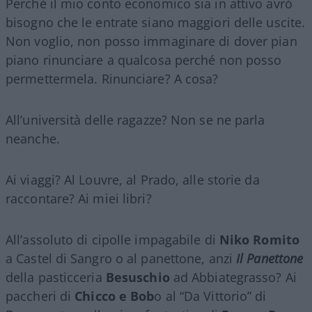
Perché il mio conto economico sia in attivo avrò
bisogno che le entrate siano maggiori delle uscite.
Non voglio, non posso immaginare di dover pian
piano rinunciare a qualcosa perché non posso
permettermela. Rinunciare? A cosa?
All’università delle ragazze? Non se ne parla
neanche.
Ai viaggi? Al Louvre, al Prado, alle storie da
raccontare? Ai miei libri?
All’assoluto di cipolle impagabile di
Niko Romito
a Castel di Sangro o al panettone, anzi
Il Panettone
della pasticceria
Besuschio
ad Abbiategrasso? Ai
paccheri di
Chicco e Bob
o al “Da Vittorio” di