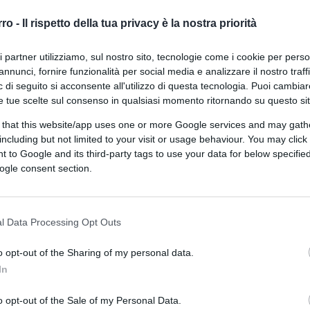
rro -
Il rispetto della tua privacy è la nostra priorità
ri partner utilizziamo, sul nostro sito, tecnologie come i cookie per pers
annunci, fornire funzionalità per social media e analizzare il nostro traff
 di seguito si acconsente all'utilizzo di questa tecnologia. Puoi cambiar
e tue scelte sul consenso in qualsiasi momento ritornando su questo si
 that this website/app uses one or more Google services and may gath
ferite su Google
CLICCA QUI
including but not limited to your visit or usage behaviour. You may click 
 to Google and its third-party tags to use your data for below specifi
ogle consent section.
ari parlano di listini sotto pressione e
?
l Data Processing Opt Outs
o opt-out of the Sharing of my personal data.
In
o positivo dalla Germania che perde la sua
o opt-out of the Sale of my Personal Data.