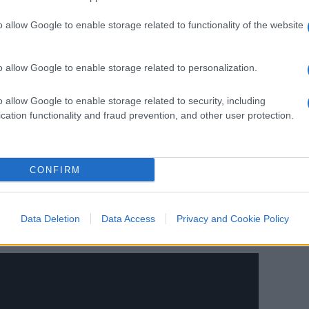
o allow Google to enable storage related to functionality of the website
la metà dei problemi sull’energia che
o allow Google to enable storage related to personalization.
fare abbastanza scorte per l’inverno
o allow Google to enable storage related to security, including
cation functionality and fraud prevention, and other user protection.
 dose
CONFIRM
Data Deletion
Data Access
Privacy and Cookie Policy