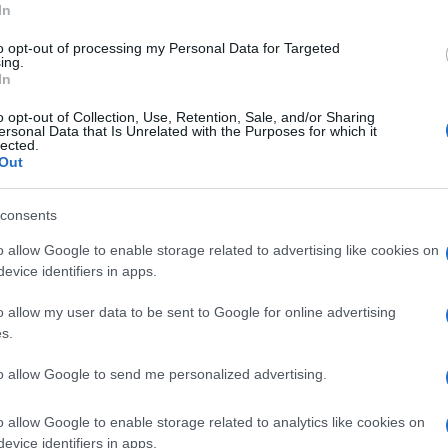
In
n Germania, crolla la leadership produttiva
to opt-out of processing my Personal Data for Targeted
ing.
In
pea
o opt-out of Collection, Use, Retention, Sale, and/or Sharing
ersonal Data that Is Unrelated with the Purposes for which it
lected.
Out
in sono più forti?
consents
o allow Google to enable storage related to advertising like cookies on
evice identifiers in apps.
o allow my user data to be sent to Google for online advertising
s.
to allow Google to send me personalized advertising.
 Mise: i dati italiani
o allow Google to enable storage related to analytics like cookies on
evice identifiers in apps.