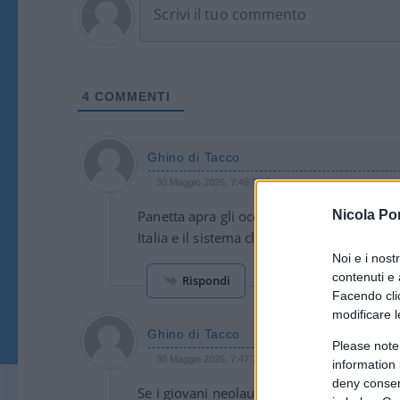
4
COMMENTI
Ghino di Tacco
30 Maggio 2026, 7:49 7:49
Nicola Po
Panetta apra gli occhi e denunci, se ha cor
Italia e il sistema clientelare dominante.
Noi e i nost
contenuti e 
Rispondi
Facendo clic
modificare l
Ghino di Tacco
Please note
30 Maggio 2026, 7:47 7:47
information 
deny consent
Se i giovani neolaureati meritevoli (sono