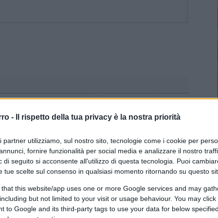
rro -
Il rispetto della tua privacy è la nostra priorità
aggio, il fallimento della formazione universitaria in
ri partner utilizziamo, sul nostro sito, tecnologie come i cookie per pers
annunci, fornire funzionalità per social media e analizzare il nostro traff
 di seguito si acconsente all'utilizzo di questa tecnologia. Puoi cambiar
e tue scelte sul consenso in qualsiasi momento ritornando su questo si
 that this website/app uses one or more Google services and may gath
including but not limited to your visit or usage behaviour. You may click 
 to Google and its third-party tags to use your data for below specifi
 pochissimi) scappano il problema sta a monte di una