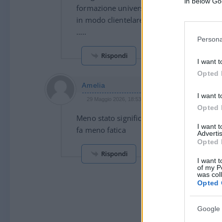
in below Go
formazione universitaria che fa acqua da 
in modo clientelare da far inorridire chiunq
…..
Persona
Rispondi
I want t
Opted 
Amelia
I want t
29 Maggio 2026, 18:53 18:53
Opted 
Meno stato significa più impegno per un im
I want 
fa meno fatica
Advertis
Opted 
Rispondi
I want t
of my P
was col
Opted 
Google 