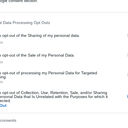
ogle consent section.
ogni parte, a cominciare dal corpo docente selezionato
ue vada o venga dall’estero. 90 atenei statali in Italia:
l Data Processing Opt Outs
(1)
VIsualizza le risposte
o opt-out of the Sharing of my personal data.
In
o opt-out of the Sale of my Personal Data.
In
prenditore, ovvio che vogliono più soldi dallo stato, si
to opt-out of processing my Personal Data for Targeted
ing.
In
o opt-out of Collection, Use, Retention, Sale, and/or Sharing
ersonal Data that Is Unrelated with the Purposes for which it
lected.
Out
consents