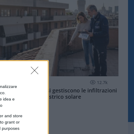
ECONOMIA
12.7k
onalizzare
Condominio: così si gestiscono le infiltrazioni
ico.
da lastrico solare
e idea e
to
er and store
to grant or
ed purposes