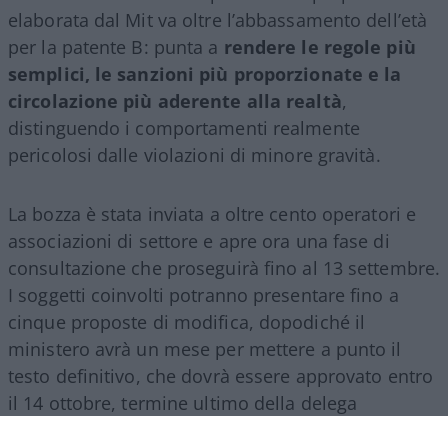
elaborata dal Mit va oltre l’abbassamento dell’età
per la patente B: punta a
rendere le regole più
semplici, le sanzioni più proporzionate e la
circolazione più aderente alla realtà
,
distinguendo i comportamenti realmente
pericolosi dalle violazioni di minore gravità.
La bozza è stata inviata a oltre cento operatori e
associazioni di settore e apre ora una fase di
consultazione che proseguirà fino al 13 settembre.
I soggetti coinvolti potranno presentare fino a
cinque proposte di modifica, dopodiché il
ministero avrà un mese per mettere a punto il
testo definitivo, che dovrà essere approvato entro
il 14 ottobre, termine ultimo della delega
legislativa contenuta nella riforma del 2024.