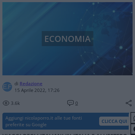
ECONOMIA
di
Redazione
15 Aprile 2022, 17:26
3.6k
0
Aggiungi nicolaporro.it alle tue fonti
CLICCA QUI
preferite su Google