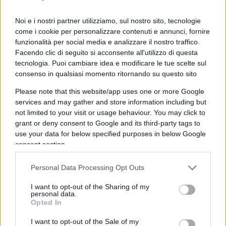
TURISMO
Noi e i nostri partner utilizziamo, sul nostro sito, tecnologie
come i cookie per personalizzare contenuti e annunci, fornire
funzionalità per social media e analizzare il nostro traffico.
Facendo clic di seguito si acconsente all'utilizzo di questa
A rallentare non è solo il turismo Italiano ma
tecnologia. Puoi cambiare idea e modificare le tue scelte sul
anche quello straniero, soprattutto a causa del
consenso in qualsiasi momento ritornando su questo sito
conflitto Russia-Ucraina. Sia Vittorio Messina che
Please note that this website/app uses one or more Google
Federalberghi sostengono che ad essere
sempre
services and may gather and store information including but
meno sono le prenotazioni e i viaggi intrapresi
not limited to your visit or usage behaviour. You may click to
da parte dell’Europa Orientale e quella del
grant or deny consent to Google and its third-party tags to
use your data for below specified purposes in below Google
baltico oltre che da parte della Russia, la Cina,
consent section.
la Corea, Il Giappone e gli Stati Uniti.
Personal Data Processing Opt Outs
Ansa però ci concede un sospiro di sollievo,
I want to opt-out of the Sharing of my
sostenendo che si avrà un leggero recupero della
personal data.
Opted In
domanda estera, con
oltre 1,2 milioni di
pernottamenti stimati (il 26% del totale)
, per
I want to opt-out of the Sale of my