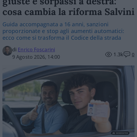
giuste e sorpassi a destra:
cosa cambia la riforma Salvini
Guida accompagnata a 16 anni, sanzioni
proporzionate e stop agli aumenti automatici:
ecco come si trasforma il Codice della strada
di
Enrico Foscarini
1.3k
0
9 Agosto 2026, 14:00