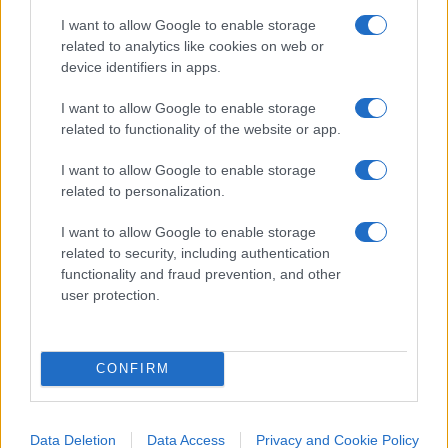
non addirittura del 600%.
Confcommercio ha
I want to allow Google to enable storage
related to analytics like cookies on web or
infatti registrato una triplicazione della bolletta di
device identifiers in apps.
un hotel a cinque stelle dal 2021 ad ora.
I want to allow Google to enable storage
related to functionality of the website or app.
È chiaro quindi che questa Pasqua coinvolgerà
meno persone, ma come dice Pier Ezhaya,
I want to allow Google to enable storage
presidente di Astoi Confindustria Viaggi
related to personalization.
(Associazione di Categoria dei Tour Operator
I want to allow Google to enable storage
aderente a Confindustria): “I timori per la guerra
related to security, including authentication
stanno fermando la domanda a medio termine
functionality and fraud prevention, and other
sull’estate perché è chiaro che di fronte a un
user protection.
evento di questo tipo c’è un momento di
stordimento e di attesa da parte dei clienti che
CONFIRM
determina uno scivolamento in avanti della
domanda e una tendenza alla prenotazione “last
second”.
Data Deletion
Data Access
Privacy and Cookie Policy