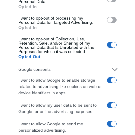
Personal Data.
lo più richiesti da europei e britannici. Il numero è
Opted In
di gran lunga più piccolo di fronte a quello
I want to opt-out of processing my
registrato a Pasqua 2019 (6,1 milioni) ma è
Personal Data for Targeted Advertising.
Opted In
sicuramente maggiore degli zeri registrati durante
gli anni di pandemia.
I want to opt-out of Collection, Use,
Retention, Sale, and/or Sharing of my
Personal Data that Is Unrelated with the
Purposes for which it was collected.
Opted Out
Google consents
I want to allow Google to enable storage
A RIMETTERCI NON SONO SOLO I TURISTI, MA
related to advertising like cookies on web or
SOPRATTUTTO GLI ALBERGATORI
device identifiers in apps.
I want to allow my user data to be sent to
Google for online advertising purposes.
A soffrire maggiormente di questo calo di
I want to allow Google to send me
prenotazioni sono soprattutto gli albergatori che
personalized advertising.
rivelano
un aumento delle bollette del 400% se