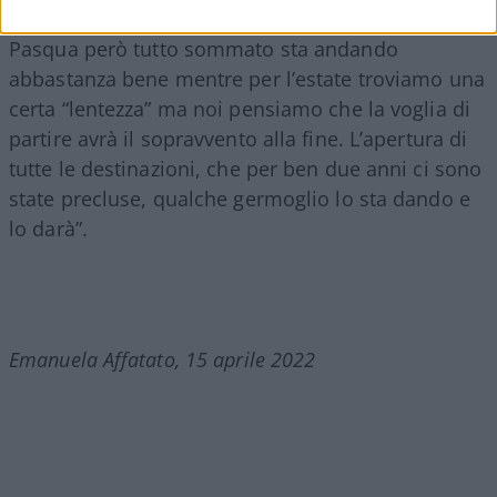
Pasqua però tutto sommato sta andando
abbastanza bene mentre per l’estate troviamo una
certa “lentezza” ma noi pensiamo che la voglia di
partire avrà il sopravvento alla fine. L’apertura di
tutte le destinazioni, che per ben due anni ci sono
state precluse, qualche germoglio lo sta dando e
lo darà”.
Emanuela Affatato, 15 aprile 2022