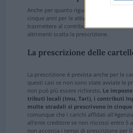
Anche per quanto riguarda i contributi In
cinque anni per le attività di recupero. En
trasmettere al contribuente una richiest
altrimenti scatta la prescrizione.
La prescrizione delle cartell
La prescrizione è prevista anche per le cart
questi casi se non sono state avviate le p
non può più essere richiesto
. Le imposte 
tributi locali (Imu, Tari), i contributi 
multe stradali si prescrivono in cinque
comunque che i carichi affidati all’Agenzi
all’ente creditore se non riscossi entro 5 
non accorcia i tempi di prescrizione per il