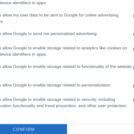
evice identifiers in apps.
 per la prescrizione delle multe stradali, per
e anni che scattano dalla data della
o allow my user data to be sent to Google for online advertising
s.
 alcun atto il debito si estingue.
to allow Google to send me personalized advertising.
e se l’atto arriva a gennaio
o allow Google to enable storage related to analytics like cookies on
evice identifiers in apps.
erificare se l’ente ha rispettato i
o allow Google to enable storage related to functionality of the website
’atto
, non quella di ricezione. In pratica se
lle poste il 31 dicembre 2025, l’atto è valido
o allow Google to enable storage related to personalization.
aio 2026. Questo principio si
ifica”
ed è stato sancito dalla Corte
o allow Google to enable storage related to security, including
invece la notifica si considera perfezionata
cation functionality and fraud prevention, and other user protection.
ttazione entro le 23:59 del 31 dicembre.
CONFIRM