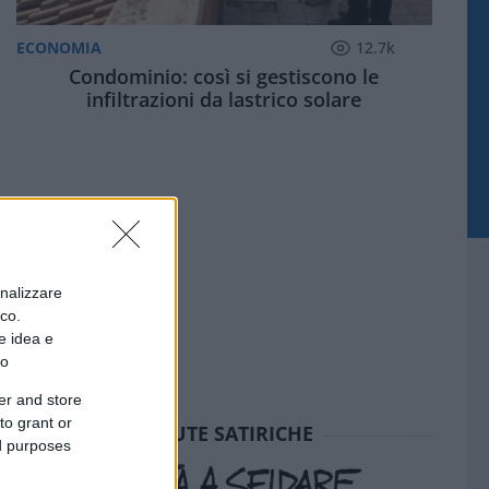
ECONOMIA
12.7k
Condominio: così si gestiscono le
infiltrazioni da lastrico solare
onalizzare
ico.
e idea e
to
er and store
to grant or
SEDUTE SATIRICHE
ed purposes