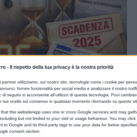
rro -
Il rispetto della tua privacy è la nostra priorità
a da DALL-E di OpenAI
ri partner utilizziamo, sul nostro sito, tecnologie come i cookie per pers
annunci, fornire funzionalità per social media e analizzare il nostro traff
ferite su Google
CLICCA QUI
 di seguito si acconsente all'utilizzo di questa tecnologia. Puoi cambiar
e tue scelte sul consenso in qualsiasi momento ritornando su questo si
 that this website/app uses one or more Google services and may gath
including but not limited to your visit or usage behaviour. You may click 
0:00
/
--:--
 to Google and its third-party tags to use your data for below specifi
ogle consent section.
 la fine dei termini entro i quali l’
Agenzia