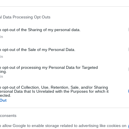
care accertamenti per imposte non pagate
dei casi il limite è fissato in cinque anni,
l Data Processing Opt Outs
di richiedere il tributo. Perché l’atto sia
one e non quella in cui la comunicazione
o opt-out of the Sharing of my personal data.
tribuente.
In
o opt-out of the Sale of my Personal Data.
In
to opt-out of processing my Personal Data for Targeted
ing.
er accertare i
tributi locali
. Al 31 dicembre
In
messo o parziale versamento
o opt-out of Collection, Use, Retention, Sale, and/or Sharing
el corso dell’anno solare di riferimento. Lo
ersonal Data that Is Unrelated with the Purposes for which it
lected.
quindi, il 31 dicembre 2025 è il termine
Out
relativo all’anno 2020.
consents
o allow Google to enable storage related to advertising like cookies on