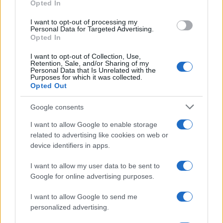
Opted In
agevolate indipendentemente dalla data di
avvio degli interventi cui le spese si riferiscono
I want to opt-out of processing my
Personal Data for Targeted Advertising.
e indipendentemente dalla data dei
Opted In
pagamenti.
I want to opt-out of Collection, Use,
Retention, Sale, and/or Sharing of my
Personal Data that Is Unrelated with the
Rileva solo la data di fine lavori (art. 109 TUIR).
Purposes for which it was collected.
Opted Out
Si veda a tal proposito anche la Risoluzione
Google consents
dell’Agenzia delle Entrate n. 110/2010.
I want to allow Google to enable storage
related to advertising like cookies on web or
Quindi con lavori iniziati ad esempio nel 2021 ma
device identifiers in apps.
terminati nel 2022, le spese saranno imputate a
I want to allow my user data to be sent to
tale ultimo anno.
Google for online advertising purposes.
I want to allow Google to send me
In base alle disposizioni del TUIR, i corrispettivi
personalized advertising.
delle prestazioni di servizi si considerano