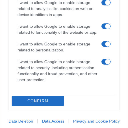
I want to allow Google to enable storage
conseguiti e le spese di acquisizione dei servizi si
related to analytics like cookies on web or
considerano sostenute,
device identifiers in apps.
I want to allow Google to enable storage
alla data in cui le prestazioni sono ultimate.
related to functionality of the website or app.
I want to allow Google to enable storage
Inoltre
related to personalization.
il discorso dei bonifici parlanti non vale per le
I want to allow Google to enable storage
related to security, including authentication
imprese.
functionality and fraud prevention, and other
user protection.
I contribuenti titolari di reddito di impresa sono
esonerati dall’obbligo di pagamento mediante
CONFIRM
bonifico bancario o postale.
La prova delle spese può essere costituita da altra
Data Deletion
Data Access
Privacy and Cookie Policy
idonea documentazione.