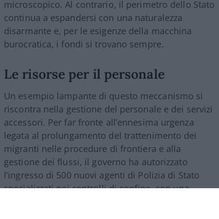
microscopico. Al contrario, il perimetro dello Stato
continua a espandersi con una naturalezza
disarmante e, per le esigenze della macchina
burocratica, i fondi si trovano sempre.
Le risorse per il personale
Un esempio lampante di questo meccanismo si
riscontra nella gestione del personale e dei servizi
accessori. Per far fronte all’ennesima urgenza
legata al prolungamento del trattenimento dei
migranti nelle procedure di frontiera e alla
gestione dei flussi, il governo ha autorizzato
l’ingresso di 500 nuovi agenti di Polizia di Stato
specializzati nei controlli di confine, con una
spesa a regime che supererà i 27 milioni di euro
all’anno. Nello stesso provvedimento si trova