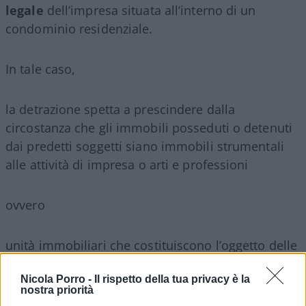
legale
dell’impresa situata all’interno di un
condominio residenziale.
In tale caso,
la detrazione spetta a prescindere dalla
circostanza che gli immobili posseduti o detenuti
dai predetti soggetti siano immobili strumentali
alle attività di impresa o arti e professioni
ovvero
unità immobiliari che costituiscono l’oggetto delle
attività stesse
Nicola Porro -
Il rispetto della tua privacy è la
nostra priorità
ovvero