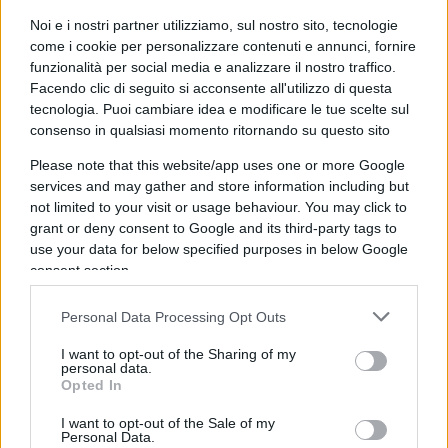
Noi e i nostri partner utilizziamo, sul nostro sito, tecnologie
come i cookie per personalizzare contenuti e annunci, fornire
beni patrimoniali appartenenti all’impresa.
funzionalità per social media e analizzare il nostro traffico.
Facendo clic di seguito si acconsente all'utilizzo di questa
tecnologia. Puoi cambiare idea e modificare le tue scelte sul
CHE SIA CHIARO PERO’
consenso in qualsiasi momento ritornando su questo sito
Please note that this website/app uses one or more Google
Le imprese devono imputare le spese
services and may gather and store information including but
ammesse al superbonus 110% in base al
not limited to your visit or usage behaviour. You may click to
principio di competenza, NON RILEVA LA DATA
grant or deny consent to Google and its third-party tags to
use your data for below specified purposes in below Google
DELLA SPESA
consent section.
CHE SIGNIFICA?
Personal Data Processing Opt Outs
I want to opt-out of the Sharing of my
personal data.
Significa che ai fini del superbonus 110%,
Opted In
I want to opt-out of the Sale of my
le imprese devono imputare le spese
Personal Data.