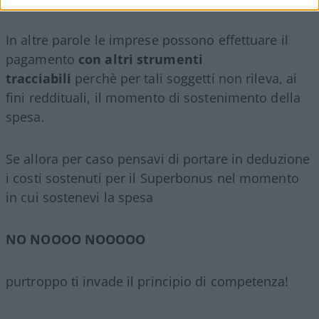
In altre parole le imprese possono effettuare il
pagamento
con altri strumenti
tracciabili
perchè per tali soggetti non rileva, ai
fini reddituali, il momento di sostenimento della
spesa.
Se allora per caso pensavi di portare in deduzione
i costi sostenuti per il Superbonus nel momento
in cui sostenevi la spesa
NO NOOOO NOOOOO
purtroppo ti invade il principio di competenza!