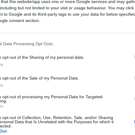
 that this website/app uses one or more Google services and may gath
including but not limited to your visit or usage behaviour. You may click 
 to Google and its third-party tags to use your data for below specifi
 è il fulcro del nostro successo o del
ogle consent section.
, dalla più piccola alla più grande, è
ssere voluta e consapevole, oppure non
l Data Processing Opt Outs
o opt-out of the Sharing of my personal data.
In
n esserci, quindi nessun imprenditore può
i di comunicazione presenti sulla rete. La
o opt-out of the Sale of my Personal Data.
ilità della loro gestione. Basti pensare agli
In
 su Instagram solo perché un locale viene
to opt-out of processing my Personal Data for Targeted
bo e fanno un post, così come accade per le
ing.
In
o opt-out of Collection, Use, Retention, Sale, and/or Sharing
ersonal Data that Is Unrelated with the Purposes for which it
Tripadvisor, account che si creano dallo UGC,
lected.
Out
on puoi gestire. Sono gli altri a parlare per