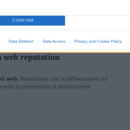
 perché si rivolge a noi e non ad altri.
CONFIRM
essere frutto di una scelta strategica, grazie
utation branding, affidata a professionisti
Data Deletion
Data Access
Privacy and Cookie Policy
ua web reputation
ali web.
Ricordiamo che la diffamazione sul
vista la potenzialità di distribuzione.