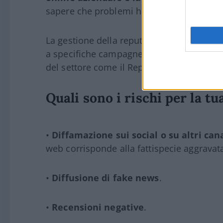
sapere che problemi ha, quali valori sposa,
La gestione della reputazione online deve 
a specifiche campagne di marketing di rep
del settore come il Reputation Manager.
Quali sono i rischi per la t
•
Diffamazione sui social o su altri can
web corrisponde alla fattispecie aggravata 
•
Diffusione di fake news
.
•
Recensioni negative
.