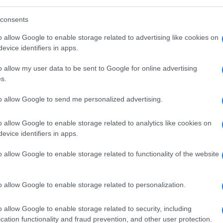
consents
o allow Google to enable storage related to advertising like cookies on
evice identifiers in apps.
ul web, ma esserci con consapevolezza e
nline.
o allow my user data to be sent to Google for online advertising
s.
utation
to allow Google to send me personalized advertising.
 che permette di gestire e influenzare ciò che
o allow Google to enable storage related to analytics like cookies on
evice identifiers in apps.
o allow Google to enable storage related to functionality of the website
ndo delle PR, in un momento in cui i
o allow Google to enable storage related to personalization.
so la pubblicità, la copertura mediatica o
in maniera efficace la reputazione
o allow Google to enable storage related to security, including
nda del pubblico a cui ci rivolgiamo
:
cation functionality and fraud prevention, and other user protection.