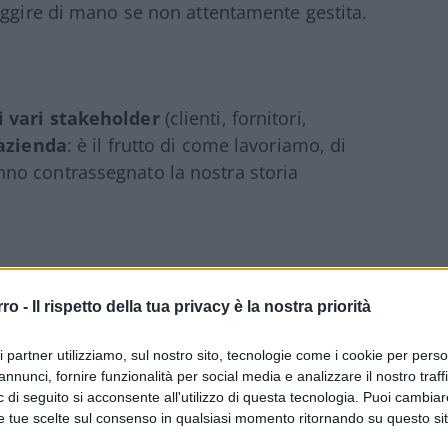
uggire di mano se non attentamente gestita.
i vari stakeholder
(clienti, fornitori,
 azienda
: è il frutto di come lavoriamo, di
no contrassegnato la nostra storia
ni, aspettative, opinioni
che si sono fatti
rro -
Il rispetto della tua privacy è la nostra priorità
ntatti con te. La web reputation è il
trategiche che fai e dei valori che sposi, e
ri partner utilizziamo, sul nostro sito, tecnologie come i cookie per pers
imo della brand reputation, visto che gran
annunci, fornire funzionalità per social media e analizzare il nostro traff
e.
 di seguito si acconsente all'utilizzo di questa tecnologia. Puoi cambiar
e tue scelte sul consenso in qualsiasi momento ritornando su questo si