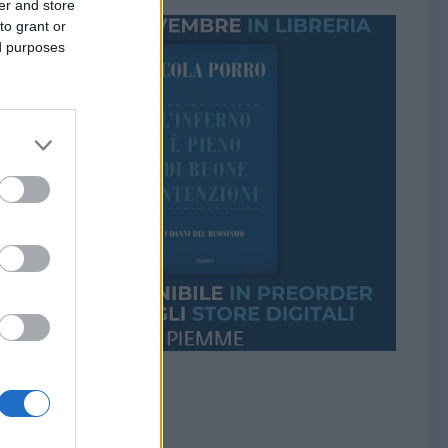
er and store
to grant or
ed purposes