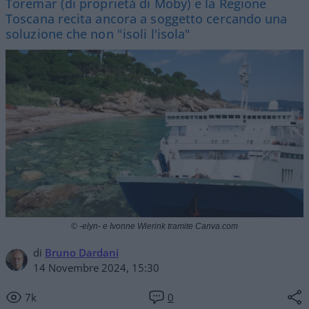
Toremar (di proprietà di Moby) e la Regione
Toscana recita ancora a soggetto cercando una
soluzione che non "isoli l'isola"
© -elyn- e Ivonne Wierink tramite Canva.com
di
Bruno Dardani
14 Novembre 2024, 15:30
7k
0