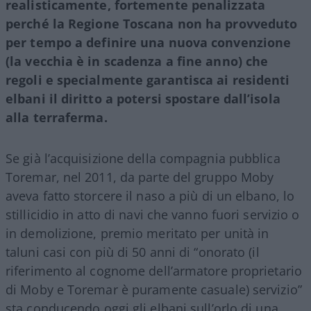
realisticamente, fortemente penalizzata
perché la Regione Toscana non ha provveduto
per tempo a definire una nuova convenzione
(la vecchia è in scadenza a fine anno) che
regoli e specialmente garantisca ai residenti
elbani il diritto a potersi spostare dall’isola
alla terraferma.
Se già l’acquisizione della compagnia pubblica
Toremar, nel 2011, da parte del gruppo Moby
aveva fatto storcere il naso a più di un elbano, lo
stillicidio in atto di navi che vanno fuori servizio o
in demolizione, premio meritato per unità in
taluni casi con più di 50 anni di “onorato (il
riferimento al cognome dell’armatore proprietario
di Moby e Toremar è puramente casuale) servizio”
sta conducendo oggi gli elbani sull’orlo di una