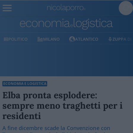
POLITICO
MILANO
ATLANTICO
ZUPPA DI
ECONOMIA E LOGISTICA
Elba pronta esplodere:
sempre meno traghetti per i
residenti
A fine dicembre scade la Convenzione con