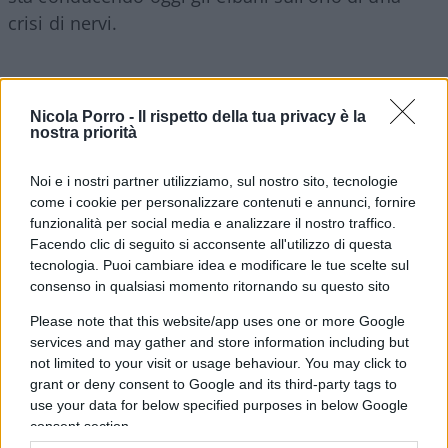
crisi di nervi.
A turbare i loro sonni contribuisce anche
Nicola Porro -
Il rispetto della tua privacy è la
nostra priorità
l’assessore ai Trasporti della Regione Toscana,
Stefano Baccelli
che in questi giorni in Consiglio
Noi e i nostri partner utilizziamo, sul nostro sito, tecnologie
regionale, per rispondere al fuoco di fila delle
come i cookie per personalizzare contenuti e annunci, fornire
opposizioni, ha preannunciato una possibile
funzionalità per social media e analizzare il nostro traffico.
proroga della Convenzione a Toremar (che è di
Facendo clic di seguito si acconsente all'utilizzo di questa
tecnologia. Puoi cambiare idea e modificare le tue scelte sul
Moby), a fronte di una probabile riduzione delle
consenso in qualsiasi momento ritornando su questo sito
corse complessive fra Portoferraio e Piombino.
Please note that this website/app uses one or more Google
“Sale sulle ferite”, visto che
le corse fra isola e
services and may gather and store information including but
terraferma sono già crollate quest’anno da 23
not limited to your visit or usage behaviour. You may click to
a 14 al giorno
e che di fatto Moby ha dismesso
grant or deny consent to Google and its third-party tags to
molte delle sue navi impegnate nei collegamenti
use your data for below specified purposes in below Google
consent section.
dell’arcipelago Toscano fra cui Moby Ale, Giraglia,