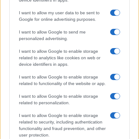
device identifiers in apps.
residenti uno sconto del 50% sul biglietto e alcuni
posti comunque riservati sulle navi impiegate
I want to allow my user data to be sent to
sulle rotte dell’Arcipelago toscano. In cambio di
Google for online advertising purposes.
un contributo Toremar (e quindi Moby) dovevano
I want to allow Google to send me
far fronte a obblighi di servizio anche in stagione
personalized advertising.
invernale che – come ribadito dai portavoce delle
I want to allow Google to enable storage
due compagnie della famiglia Onorato, oggi
related to analytics like cookies on web or
pesantemente partecipate da MSC – genererebbe
device identifiers in apps.
solo perdite.
I want to allow Google to enable storage
related to functionality of the website or app.
E in questo quadro a dir poco confuso, le “corse”
continuano a ridursi,
i posti riservati ai
I want to allow Google to enable storage
related to personalization.
residenti scompaiono, si prospettano rischi per
gli approvvigionamenti agli esercizi
I want to allow Google to enable storage
commerciali e persino per l’assistenza
related to security, including authentication
functionality and fraud prevention, and other
sanitaria ai residenti
. Mentre si continua a
user protection.