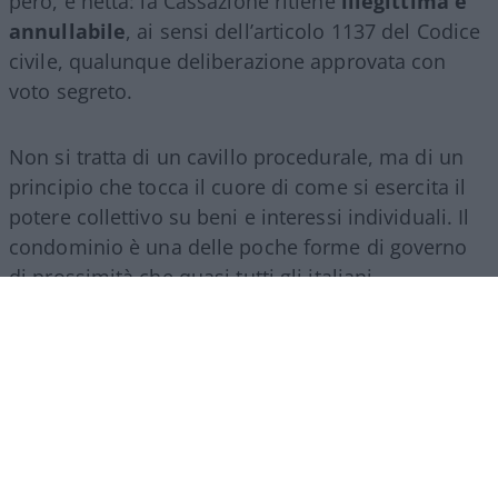
però, è netta: la Cassazione ritiene
illegittima e
annullabile
, ai sensi dell’articolo 1137 del Codice
civile, qualunque deliberazione approvata con
voto segreto.
Non si tratta di un cavillo procedurale, ma di un
principio che tocca il cuore di come si esercita il
potere collettivo su beni e interessi individuali. Il
condominio è una delle poche forme di governo
di prossimità che quasi tutti gli italiani
sperimentano direttamente, e il modo in cui vi si
delibera dice molto su quanto la trasparenza sia
considerata, nella prassi quotidiana, un presidio
irrinunciabile o un fastidio da aggirare.