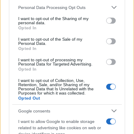
Bastia tutte destinate alla demolizione.
Personal Data Processing Opt Outs
I want to opt-out of the Sharing of my
Anche Corsica ferries avrebbe annunciato la
personal data.
Opted In
rinuncia all’Elba e secondo voci insistenti la sua
nave “Freccia gialla” sarebbe pronta a passare di
I want to opt-out of the Sale of my
Personal Data.
mano e entrare nella flotta di Blue Navy.
Opted In
Compagnia quest’ultima che fa capo al gruppo
I want to opt-out of processing my
genovese di
Luigi Negri e alla Caronte Tourist
Personal Data for Targeted Advertising.
Opted In
dell’armatore Morace
(con la partecipazione di
albergatori e soci elbani) e che avrebbe già
I want to opt-out of Collection, Use,
Retention, Sale, and/or Sharing of my
firmato una opzione per l’acquisto di un’altra nave
Personal Data that Is Unrelated with the
Purposes for which it was collected.
della flotta Corsica ferries, il mezzo veloce “Elba
Opted Out
Express”.
Google consents
I want to allow Google to enable storage
related to advertising like cookies on web or
La convenzione della Regione Toscana garantiva ai