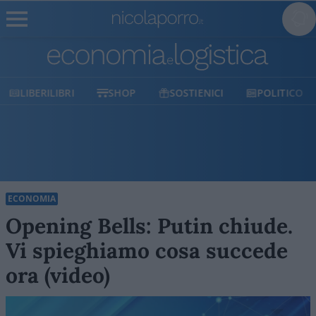
RI
SHOP
SOSTIENICI
POLITICO
MILANO
ECONOMIA
Opening Bells: Putin chiude.
Vi spieghiamo cosa succede
ora (video)