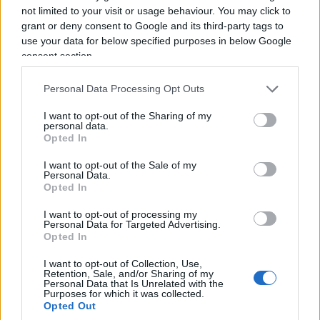
not limited to your visit or usage behaviour. You may click to
grant or deny consent to Google and its third-party tags to
use your data for below specified purposes in below Google
consent section.
Personal Data Processing Opt Outs
I want to opt-out of the Sharing of my
personal data.
È un interrogativo che potrebbe incuriosire
Opted In
soprattutto la ministra del Lavoro, Marina
I want to opt-out of the Sale of my
Calderone, che gode della stima e dell’amicizia
Personal Data.
Opted In
della premier Giorgia Meloni. Per diciassette anni,
dal 2005 al 2022, Calderone ha presieduto il
I want to opt-out of processing my
Personal Data for Targeted Advertising.
Consiglio nazionale dell’Ordine dei Consulenti del
Opted In
Lavoro. Poi è diventata ministra e alla presidenza
I want to opt-out of Collection, Use,
dell’Ordine è arrivato suo marito,
Rosario De
Retention, Sale, and/or Sharing of my
Personal Data that Is Unrelated with the
Luca.
Purposes for which it was collected.
Opted Out