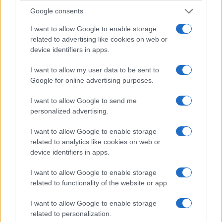
Calderone conosce dall’interno il mondo delle
Google consents
professioni organizzate e degli organismi di
I want to allow Google to enable storage
rappresentanza. Perché non applicare anche a
related to advertising like cookies on web or
questi apparati lo stesso principio di efficienza
device identifiers in apps.
richiesto alle imprese?
I want to allow my user data to be sent to
Google for online advertising purposes.
I want to allow Google to send me
personalized advertising.
I want to allow Google to enable storage
related to analytics like cookies on web or
device identifiers in apps.
I want to allow Google to enable storage
related to functionality of the website or app.
I want to allow Google to enable storage
related to personalization.