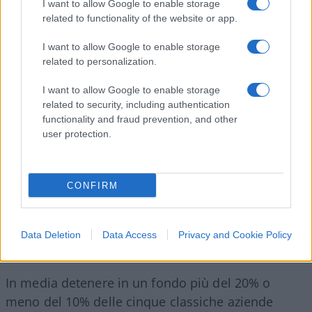
I want to allow Google to enable storage
fondi comuni europei che, nel periodo 2010-2020,
related to functionality of the website or app.
hanno battuto l’indice di riferimento (total return
I want to allow Google to enable storage
in euro). La media degli azionari è deludente: 34%
related to personalization.
negli ultimi 3 anni, 36% negli ultimi 5 anni e 36%
negli ultimi 10 anni. Certo, si può sperare di
I want to allow Google to enable storage
related to security, including authentication
riuscire a dare fiducia a proprio a uno di quei
functionality and fraud prevention, and other
fondi che battono l’indice. E tuttavia le probabilità
user protection.
giocano contro di noi (cfr. Plus-Sole24Ore, 12-9-
20, p. 8).
CONFIRM
Data Deletion
Data Access
Privacy and Cookie Policy
Fonte: Bloomberg modificata.
In media detenere in un fondo più del 20% o
meno del 10% delle cinque classiche aziende