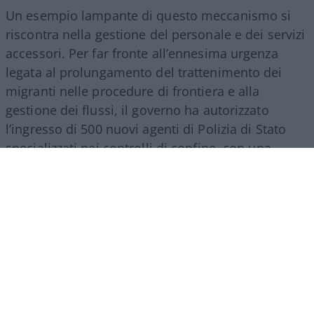
Un esempio lampante di questo meccanismo si
riscontra nella gestione del personale e dei servizi
accessori. Per far fronte all’ennesima urgenza
legata al prolungamento del trattenimento dei
migranti nelle procedure di frontiera e alla
gestione dei flussi, il governo ha autorizzato
l’ingresso di 500 nuovi agenti di Polizia di Stato
specializzati nei controlli di confine, con una
spesa a regime che supererà i 27 milioni di euro
all’anno. Nello stesso provvedimento si trova
spazio per una misura d’impatto economico
rilevante: la nomina di un commissario
straordinario per lo smaltimento dei materiali
Covid, incaricato di svuotare i magazzini da
mascherine e presidi inutilizzati accumulati
durante la pandemia. L’operazione comporta un