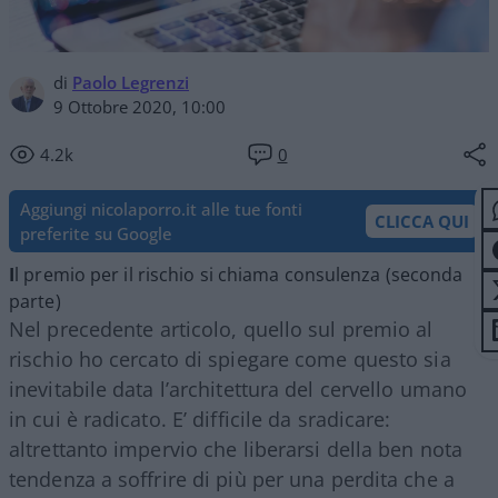
di
Paolo Legrenzi
9 Ottobre 2020, 10:00
4.2k
0
Aggiungi nicolaporro.it alle tue fonti
CLICCA QUI
preferite su Google
I
l premio per il rischio si chiama consulenza (seconda
parte)
Nel precedente articolo, quello sul premio al
rischio ho cercato di spiegare come questo sia
inevitabile data l’architettura del cervello umano
in cui è radicato. E’ difficile da sradicare:
altrettanto impervio che liberarsi della ben nota
tendenza a soffrire di più per una perdita che a