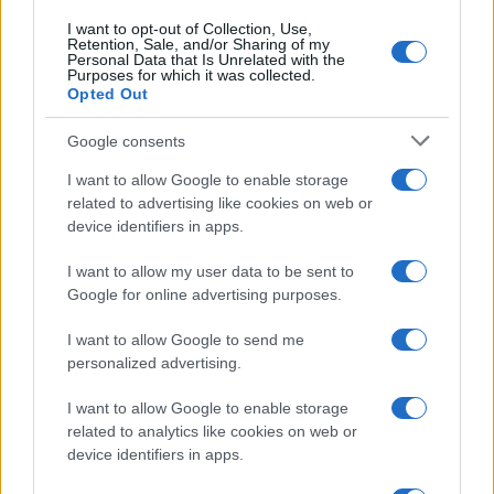
questo caso se un presunto esperto ci suggerisce
I want to opt-out of Collection, Use,
un dato titolo come cavallo vincente è bene, il più
Retention, Sale, and/or Sharing of my
Personal Data that Is Unrelated with the
delle volte, per lo meno diffidare. Persino gli
Purposes for which it was collected.
esperti gestori di fondi che cercano di battere
Opted Out
tutto il mercato fanno fatica a raggiungere
Google consents
quest’obiettivo. Ed è comprensibile perché sul
I want to allow Google to enable storage
mercato c’è troppo “rumore”, troppa complessità,
related to advertising like cookies on web or
troppa incertezza (pensate all’irrompere del
device identifiers in apps.
coronavirus e agli effetti differenti sulle diverse
società e comparti) per riuscire a individuare la
I want to allow my user data to be sent to
Google for online advertising purposes.
singola azienda che, di per sé (non perché
appartenenti a un trend vincente come la
I want to allow Google to send me
tecnologia o la salute), farà meglio di tutto il
personalized advertising.
mercato.
I want to allow Google to enable storage
related to analytics like cookies on web or
device identifiers in apps.
Consideriamo per esempio la percentuale dei