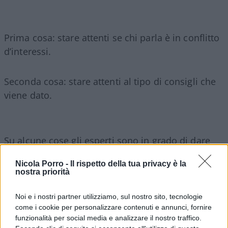
Prima cosa: stare attenti se chi parla è in conflitto
d’interessi.
Seconda cosa: stare attenti al tipo di consigli che
viene dato.
Su alcune cose gli esperti sono in grado di dare
consigli, su altre lo sono meno. Lo sono
Nicola Porro -
Il rispetto della tua privacy è la
sicuramente sulle grandi linee di tendenza, sui
nostra priorità
cambi di paradigma, sui punti di non ritorno.
Questo è un tema su cui siamo tornati più volte.
Noi e i nostri partner utilizziamo, sul nostro sito, tecnologie
Se, per esempio, considerate l’universo dei fondi,
come i cookie per personalizzare contenuti e annunci, fornire
funzionalità per social media e analizzare il nostro traffico.
potete appurare che i fondi che hanno investito