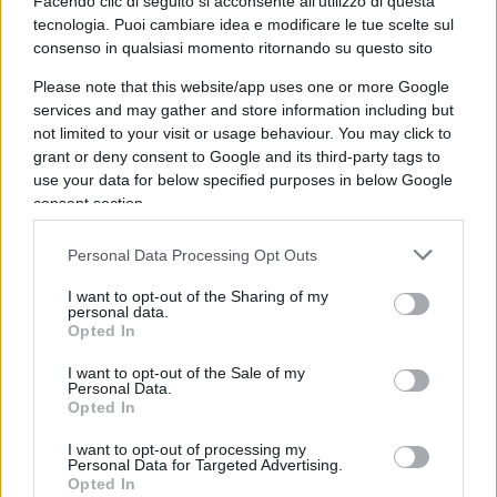
Facendo clic di seguito si acconsente all'utilizzo di questa
più del 20% nelle aziende tecnologiche FAAMG
tecnologia. Puoi cambiare idea e modificare le tue scelte sul
(abbiamo già spiegato a quali cinque aziende si
consenso in qualsiasi momento ritornando su questo sito
riferisce questo acronimo) hanno fatto meglio dei
Please note that this website/app uses one or more Google
fondi che hanno investito meno del 10%. Quella
services and may gather and store information including but
not limited to your visit or usage behaviour. You may click to
che può essere scambiata come particolare abilità
grant or deny consent to Google and its third-party tags to
in un dato mercato – fondi per grandi aree
use your data for below specified purposes in below Google
geografiche o per settori come la sanità o il lusso
consent section.
– spesso non è altro che l’effetto del peso,
maggiore o minore, dei titoli tecnologici nel
Personal Data Processing Opt Outs
portafoglio.
I want to opt-out of the Sharing of my
personal data.
Opted In
Ne consegue che i consigli che hanno a che fare
I want to opt-out of the Sale of my
con le grandi tendenze sono proficui ed è bene
Personal Data.
Opted In
seguirli. Diverso è il caso di suggerimenti centrati
sui singoli titoli, indipendentemente dalle grandi
I want to opt-out of processing my
Personal Data for Targeted Advertising.
linee di tendenza di cui si è appena parlato. In
Opted In