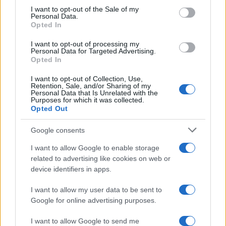
Saipem a incorporare Subsea, mantenendo la
I want to opt-out of the Sale of my
Personal Data.
sede sociale nel nostro Paese.
Opted In
I want to opt-out of processing my
Personal Data for Targeted Advertising.
Opted In
Quanto alla Borsa, ci sarà una doppia
quotazione
in Piazza Affari
e alla Borsa di Oslo. Non solo,
I want to opt-out of Collection, Use,
Retention, Sale, and/or Sharing of my
dal punto del vista del capitale complessivamente
Personal Data that Is Unrelated with the
Purposes for which it was collected.
sarà in mani italiane il 17% della società (10,6%
Opted Out
farà capo a Eni e il 6,4% a Cdp) contro l’11,8%
Google consents
della norvegese Siem Industries. L’amministratore
delegato in pectore è l’attuale
numero uno di
I want to allow Google to enable storage
related to advertising like cookies on web or
Saipem Alessandro Puliti
, mentre Oslo sceglierà
device identifiers in apps.
il presidente.
I want to allow my user data to be sent to
Google for online advertising purposes.
“Con questa operazione creiamo un leader globale
di grande valore industriale e tecnologico. Saipem
I want to allow Google to send me