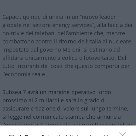
Capaci, quindi, di unirsi in un “nuovo leader
globale nel settore energy services”, alla faccia dei
no-triv e dei talebani dell’ambiente che, mentre
combattono contro il ritorno dell’Italia al nucleare
impostato dal governo Meloni, si ostinano ad
affidarsi unicamente a eolico e fotovoltaico. Del
tutto incuranti dei costi che questo comporta per
l’economia reale.
Subsea 7 avrà un margine operativo lordo
prossimo ai 2 miliardi e sarà in grado di
assicurare creazione di valore sul lungo termine,
si legge nel comunicato stampa che annuncia
l’operazione già approvata dai rispettivi consigli di
amministrazione con la firma di un memorandum