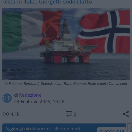
resta in Italia, Giorgetti soddisfatto
© Fotonen, Bernhard_Staerck e Jan-Rune Smenes Reite tramite Canva.com
di
Redazione
24 Febbraio 2025, 10:28
4.1k
0
Aggiungi nicolaporro.it alle tue fonti
CLICCA QUI