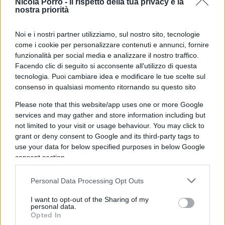
Nicola Porro -
Il rispetto della tua privacy è la
di accordo che ora andrà al vaglio delle
nostra priorità
assemblee degli azionisti.
Noi e i nostri partner utilizziamo, sul nostro sito, tecnologie
come i cookie per personalizzare contenuti e annunci, fornire
funzionalità per social media e analizzare il nostro traffico.
Le nozze, si legge nel comunicato stampa diffuso
Facendo clic di seguito si acconsente all'utilizzo di questa
tecnologia. Puoi cambiare idea e modificare le tue scelte sul
da Saipem, saranno strutturate “come una fusione
consenso in qualsiasi momento ritornando su questo sito
tra pari con un rapporto di concambio fisso 50-
Please note that this website/app uses one or more Google
50”. In particolare gli azionisti di Subsea7
services and may gather and store information including but
riceveranno 6,688 azioni di Saipem per ogni titolo
not limited to your visit or usage behaviour. You may click to
Subsea7 in loro possesso oltre a un maxi-
grant or deny consent to Google and its third-party tags to
dividendo.
use your data for below specified purposes in below Google
consent section.
A fusione avvenuta i grandi soci
Eni, Cdp Equity e
Personal Data Processing Opt Outs
Siem Industries
firmeranno inoltre un
patto
I want to opt-out of the Sharing of my
parasociale
che blinderà il 29% del capitale. La
personal data.
Opted In
regia per una volta sarà però italiana, perché è