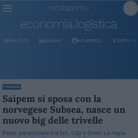
MILANO
ATLANTICO
ZUPPA DI PORRO
FINANZA
Saipem si sposa con la
norvegese Subsea, nasce un
nuovo big delle trivelle
Patto parasociale tra Eni, Cdp e Siem. La regia