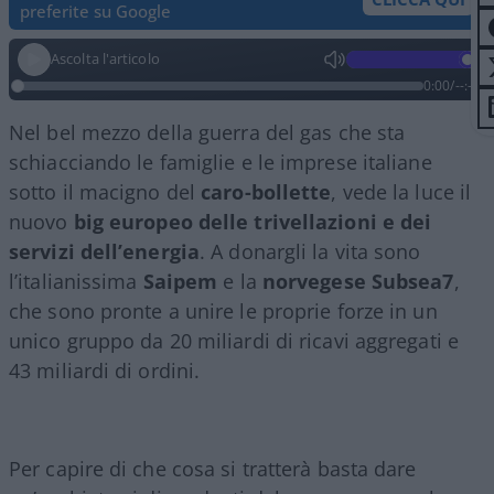
preferite su Google
Ascolta l'articolo
0:00
/
--:--
Nel bel mezzo della guerra del gas che sta
schiacciando le famiglie e le imprese italiane
sotto il macigno del
caro-bollette
, vede la luce il
nuovo
big europeo delle trivellazioni e dei
servizi dell’energia
. A donargli la vita sono
l’italianissima
Saipem
e la
norvegese Subsea7
,
che sono pronte a unire le proprie forze in un
unico gruppo da 20 miliardi di ricavi aggregati e
43 miliardi di ordini.
Per capire di che cosa si tratterà basta dare