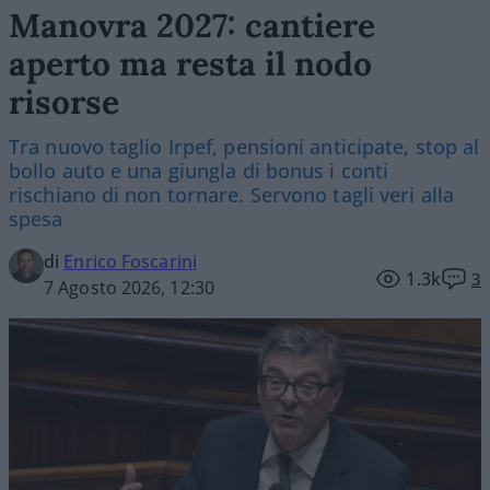
Manovra 2027: cantiere
aperto ma resta il nodo
risorse
Tra nuovo taglio Irpef, pensioni anticipate, stop al
bollo auto e una giungla di bonus i conti
rischiano di non tornare. Servono tagli veri alla
spesa
di
Enrico Foscarini
1.3k
3
7 Agosto 2026, 12:30