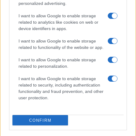
nel corso degli ultimi anni ha compiuto un
personalized advertising.
percorso di continuo miglioramento delle
I want to allow Google to enable storage
performance operative e finanziarie che l’ha
related to analytics like cookies on web or
portata in una posizione di eccellenza tale da
device identifiers in apps.
potere essere protagonista di questa
I want to allow Google to enable storage
trasformazione significativa: un grande risultato
related to functionality of the website or app.
che valorizza pienamente il sostegno che abbiamo
fornito nel nostro ruolo di azionisti”, ha detto
I want to allow Google to enable storage
related to personalization.
l’amministratore delegato di Eni, Claudio Descalzi.
I want to allow Google to enable storage
related to security, including authentication
functionality and fraud prevention, and other
“Assieme a Eni abbiamo lavorato in sintonia e con
user protection.
successo al perfezionamento di una grande
operazione industriale. L’unione delle attività di
Saipem e Subsea7 rappresenta un significativo
CONFIRM
rafforzamento di aziende ad alta tecnologia e