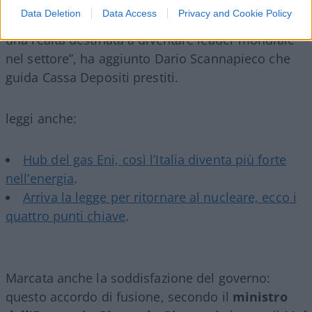
affermate nei mercati di riferimento e che da oggi,
Data Deletion
Data Access
Privacy and Cookie Policy
sfruttando la loro complementarietà, danno vita a
una realtà destinata a diventare leader mondiale
nel settore”, ha aggiunto Dario Scannapieco che
guida Cassa Depositi prestiti.
leggi anche:
Hub del gas Eni, così l’Italia diventa più forte
nell’energia
.
Arriva la legge per ritornare al nucleare, ecco i
quattro punti chiave
.
Marcata anche la soddisfazione del governo:
questo accordo di fusione, secondo il
ministro