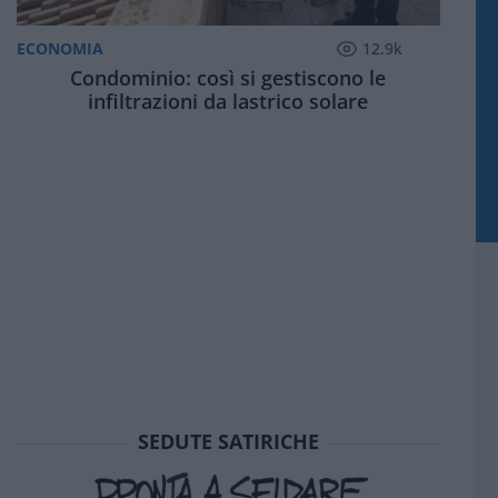
ECONOMIA
12.9k
Condominio: così si gestiscono le
infiltrazioni da lastrico solare
SEDUTE SATIRICHE