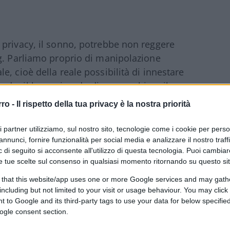
 privacy, il sonno, potrebbe non reggere
ng. Parliamo proprio di manipolazione
, cioè della reale possibilità di innestare
do, il buon ricordo di un marchio o il
proprio attraverso i sogni? Perché “i sogni
rro -
Il rispetto della tua privacy è la nostra priorità
i biologicamente per aiutarci a prendere
tre vite in futuro”, dichiara Robert
ri partner utilizziamo, sul nostro sito, tecnologie come i cookie per pers
Harvard Medical School ed esperto in studi
annunci, fornire funzionalità per social media e analizzare il nostro traff
 di seguito si acconsente all'utilizzo di questa tecnologia. Puoi cambiar
e tue scelte sul consenso in qualsiasi momento ritornando su questo si
 that this website/app uses one or more Google services and may gath
including but not limited to your visit or usage behaviour. You may click 
te del Fluid Interfaces Team al MIT Media
 to Google and its third-party tags to use your data for below specifi
ogle consent section.
ettronico sperimentale per l’incubazione dei
 di base ai nostri sogni. La tecnica si