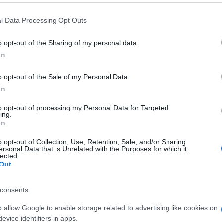
si applica a uno specifico periodo del
l Data Processing Opt Outs
l’attività delle onde cerebrali presenta
EM e vi è lo stato di transizione della
o opt-out of the Sharing of my personal data.
pecifici stimoli uditivi con l’obiettivo di
In
particolare condizione che mira la TDI, perché
o opt-out of the Sale of my Personal Data.
 è ancora in grado di rilevare ed elaborare
In
cifiche informazioni uditive, i ricercatori
moli possono essere incorporati direttamente
to opt-out of processing my Personal Data for Targeted
ing.
In
o opt-out of Collection, Use, Retention, Sale, and/or Sharing
ico
ersonal Data that Is Unrelated with the Purposes for which it
lected.
Out
consents
 personalizzabile e misurabile offerta dal
viluppi della ricerca anche nella direzione
o allow Google to enable storage related to advertising like cookies on
e di ricerche, però, fa gola anche al
evice identifiers in apps.