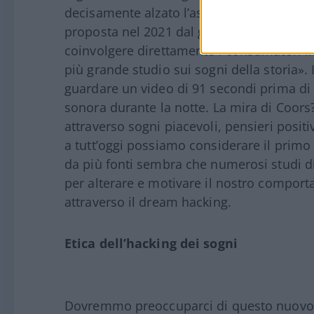
decisamente alzato l’asticella sul dream h
proposta nel 2021 dal gigante della birra 
coinvolgere direttamente i consumatori in 
più grande studio sui sogni della storia». I
guardare un video di 91 secondi prima di 
sonora durante la notte. La mira di Coors
attraverso sogni piacevoli, pensieri positi
a tutt’oggi possiamo considerare il primo 
da più fonti sembra che numerosi studi d
per alterare e motivare il nostro compor
attraverso il dream hacking.
Etica dell’hacking dei sogni
Dovremmo preoccuparci di questo nuovo tr