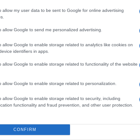
ella medicina, sempre pronto a cogliere
o allow my user data to be sent to Google for online advertising
 mercato iper competitivo. Lo studio su
s.
0 ed è stato pubblicato sulla rivista
to allow Google to send me personalized advertising.
 nel successivo mese di agosto; già nel
o allow Google to enable storage related to analytics like cookies on
evice identifiers in apps.
merican Marketing Association di New York) il
o allow Google to enable storage related to functionality of the website
neva possibile la realizzazione del dream
ntro i successivi tre anni.
o allow Google to enable storage related to personalization.
o allow Google to enable storage related to security, including
dei sogni da parte dei brand si contano sulle
cation functionality and fraud prevention, and other user protection.
 a usare davvero l’incubazione mirata dei
nsolle per videogiochi Xbox Series X, il
serie di video con l’aiuto della tecnologia di
CONFIRM
la neonata TDI. La campagna che ha però