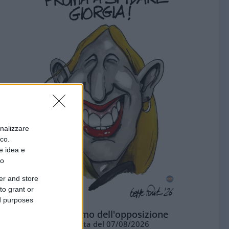
onalizzare
ico.
e idea e
to
er and store
to grant or
ed purposes
L'ottimismo dell'opposizione
Vignetta del 07/08/2026