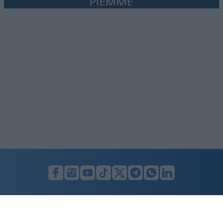
LUNIFIN S.r.l. a socio unico. Sede legale Milano, Largo F. Richini, 2/A,
20122 (MI), C.F./P.Iva en. 07174900154, REA cap. soc. euro 10.000,00
i.v.