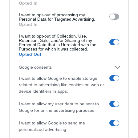
anche società come la cinese Wison, che ha
Opted In
consegnato moduli per il progetto Arctic LNG 2. Le
I want to opt-out of processing my
petroliere appena sanzionate dall’OFAC hanno
Personal Data for Targeted Advertising.
Opted In
trasportato poco meno della metà – il 45% in
volume – delle esportazioni di greggio della
I want to opt-out of Collection, Use,
Retention, Sale, and/or Sharing of my
Russia nel 2024 e il 7% dei suoi prodotti raffinati.
Personal Data that Is Unrelated with the
Purposes for which it was collected.
Opted Out
Google consents
Per quanto riguarda la Cina, si parla ora con
insistenza
di dazi altissimi da imporre sulla
I want to allow Google to enable storage
related to advertising like cookies on web or
Cina e i suoi cantieri
che hanno utilizzato
device identifiers in apps.
tattiche scorrette per assumere la supremazia
mondiale nel settore della cantieristica navale (
I want to allow my user data to be sent to
Google for online advertising purposes.
due terzi del portafoglio ordini mondiale è
appannaggio dei cinesi).
I want to allow Google to send me
personalized advertising.