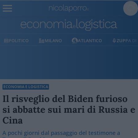
POLITICO
MILANO
ATLANTICO
ZUPPA DI
ECONOMIA E LOGISTICA
Il risveglio del Biden furioso
si abbatte sui mari di Russia e
Cina
A pochi giorni dal passaggio del testimone a