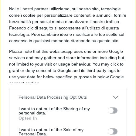
ipotizzato l’applicazione di sovratasse portuali per
Noi e i nostri partner utilizziamo, sul nostro sito, tecnologie
le navi costruite in Cina che scalano nei porti degli
come i cookie per personalizzare contenuti e annunci, fornire
Stati Uniti.
funzionalità per social media e analizzare il nostro traffico.
Facendo clic di seguito si acconsente all'utilizzo di questa
tecnologia. Puoi cambiare idea e modificare le tue scelte sul
Per quanto riguarda le petroliere russe,
l’Office
consenso in qualsiasi momento ritornando su questo sito
of Foreign Assets Control (OFAC) ha aggiunto
Please note that this website/app uses one or more Google
sanzioni a 183 navi, tra cui 155 petroliere, e ha
services and may gather and store information including but
rincarato la dose contro i giganti dell’energia
not limited to your visit or usage behaviour. You may click to
grant or deny consent to Google and its third-party tags to
Gazprom Neft e Surgutneftegas, con le loro
use your data for below specified purposes in below Google
affiliate, e i loro amministratori delegati. Sono
consent section.
state prese di mira anche le compagnie di
navigazione, tra cui Sovcomflot, e una serie di
Personal Data Processing Opt Outs
operatori di flotte oscure, oltre alle
I want to opt-out of the Sharing of my
assicurazioni marittime russe Ingosstrakh e
personal data.
Opted In
Alfastrakhovanie
. Il pacchetto di sanzioni – come
sottolineato dal magazine Splash -comprende
I want to opt-out of the Sale of my
Personal Data.