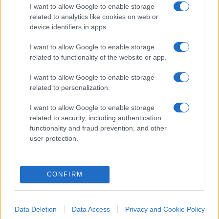
I sindacati che hanno richiesto l’indagine
I want to allow Google to enable storage
insistono ora per tariffe o tasse portuali più alte
related to analytics like cookies on web or
per le navi costruite in Cina. Paese che
device identifiers in apps.
attualmente detiene quasi il 65% degli ordini
I want to allow Google to enable storage
cantieristici globali, con un incremento
related to functionality of the website or app.
impressionante rispetto al 2000 anno in cui la
I want to allow Google to enable storage
quota era inferiore al 10%”, e ciò a discapito
related to personalization.
principalmente di Giappone e Corea del Sud . Il
presidente entrante,
Donald Trump ha già
I want to allow Google to enable storage
related to security, including authentication
presentato proposte ai cantieri coreani e
functionality and fraud prevention, and other
giapponesi per unire le forze e garantire la
user protection.
presenza di cantieri alternativi non cinesi
negli anni a venire.
CONFIRM
5
Data Deletion
Data Access
Privacy and Cookie Policy
Leggi i commenti