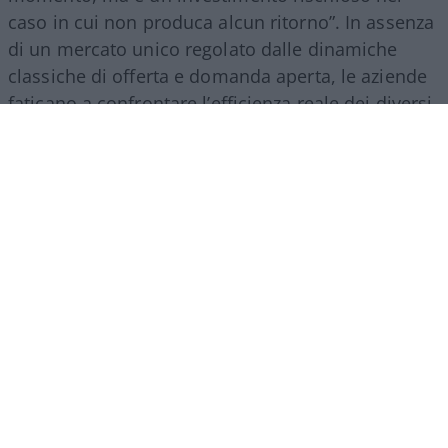
caso in cui non produca alcun ritorno”. In assenza
di un mercato unico regolato dalle dinamiche
classiche di offerta e domanda aperta, le aziende
faticano a confrontare l’efficienza reale dei diversi
provider, trovandosi esposte a fluttuazioni
improvvise dei costi di gestione.