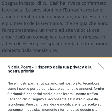
Spagna in testa, di cui S&P ha invece confermato
la crescita. Le previsioni per l’Eurozona restano,
almeno per il momento invariate, ma questo non
è più merito della Germania, che se qualche anno
fa rappresentava un treno ad alta velocità ora
appare più un convoglio a carbone in rimessa in
attesa di essere predisposto per la elettrificazione
richiesta dalla transizione.
Nicola Porro -
Il rispetto della tua privacy è la
nostra priorità
Non per nulla ieri, dopo che la
presidente della
Bce, Christine Lagarde
, ha ripetuto la linea dura
Noi e i nostri partner utilizziamo, sul nostro sito, tecnologie
sui tassi di interesse, come impongono i falchi del
come i cookie per personalizzare contenuti e annunci, fornire
rigore, il
rendimento del bund decennale
funzionalità per social media e analizzare il nostro traffico.
tedesco
(l’equivalente dei nostri Btp)
ha toccato i
Facendo clic di seguito si acconsente all'utilizzo di questa
tecnologia. Puoi cambiare idea e modificare le tue scelte sul
massimi dal 2011
. Una quota che dovrebbe far
consenso in qualsiasi momento ritornando su questo sito