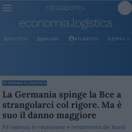
POLITICO
MILANO
ATLANTICO
ZUPPA DI
ECONOMIA E LOGISTICA
La Germania spinge la Bce a
strangolarci col rigore. Ma è
suo il danno maggiore
Pil tedesco in recessione e rendimento dei bund