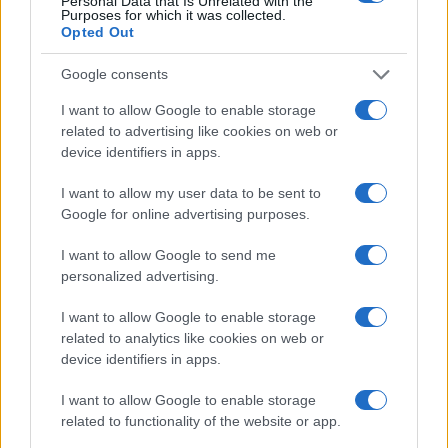
Personal Data that Is Unrelated with the
Purposes for which it was collected.
avanzata da altri Paesi europei di mettere in
Opted Out
comune il debito e
lanciare un altro Recovery
Plan
, sull’esempio di quello che ha permesso
Google consents
all’Europa di risvegliarsi dal Covid, ma potrebbe
I want to allow Google to enable storage
essere l’unica via uscita dall’incubo della
related to advertising like cookies on web or
recessione. Complice una Cina sempre più in
device identifiers in apps.
difficoltà a gestire il collasso del proprio mercato
I want to allow my user data to be sent to
immobiliare, come dimostra la crisi di
Google for online advertising purposes.
Evergrande
sepolta da 300 miliardi di dollari di
I want to allow Google to send me
debiti.
Il “whatever it takes” di Mario Draghi
personalized advertising.
ha salvato l’euro una volta ma non è detto che il
banchiere avrà lo stesso successo nel nuovo ruolo
I want to allow Google to enable storage
related to analytics like cookies on web or
di superconsulente incaricato di scrivere un
device identifiers in apps.
rapporto sulla competitività europea. La Germania
e la Bce sono avvisate.
I want to allow Google to enable storage
related to functionality of the website or app.