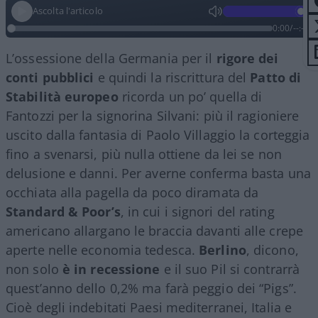
Ascolta l'articolo
0:00
/
--:--
L’ossessione della Germania per il
rigore dei
conti pubblici
e quindi la riscrittura del
Patto di
Stabilità europeo
ricorda un po’ quella di
Fantozzi per la signorina Silvani: più il ragioniere
uscito dalla fantasia di Paolo Villaggio la corteggia
fino a svenarsi, più nulla ottiene da lei se non
delusione e danni. Per averne conferma basta una
occhiata alla pagella da poco diramata da
Standard & Poor’s
, in cui i signori del rating
americano allargano le braccia davanti alle crepe
aperte nelle economia tedesca.
Berlino
, dicono,
non solo
è in recessione
e il suo Pil si contrarrà
quest’anno dello 0,2% ma farà peggio dei “Pigs”.
Cioè degli indebitati Paesi mediterranei, Italia e