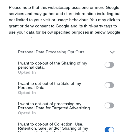
tremare i polsi al cancelliere Olaf Scholz, forse più
Please note that this website/app uses one or more Google
di una inflazione che certo resta alta ma che si è
services and may gather and store information including but
comunque dimezzata dai massimi. Invece niente
not limited to your visit or usage behaviour. You may click to
da fare: l’Eurotower, dominato da un’idea di
grant or deny consent to Google and its third-party tags to
frugalità, ha messo in chiaro che non arretrerà di
use your data for below specified purposes in below Google
consent section.
un passo, lasciando i
tassi elevati
per tutto il
periodo necessario per riportare il caro vita
Personal Data Processing Opt Outs
all’obiettivo del 2%. Di tagli al costo del denaro
I want to opt-out of the Sharing of my
quindi non se ne parla proprio ai piani alti della
personal data.
Bce, malgrado le tante famiglie che nell’eurozona
Opted In
hanno contratto un
mutuo a tasso variabile
per
I want to opt-out of the Sale of my
Personal Data.
acquistare la prima casa quando nessuno
Opted In
prevedeva sarebbe deflagrato un conflitto a fuoco
nel cuore dell’Europa con conseguente esplosione
I want to opt-out of processing my
Personal Data for Targeted Advertising.
dei prezzi di energia e materie prime.
Opted In
I want to opt-out of Collection, Use,
Retention, Sale, and/or Sharing of my
La Germania erige un muro davanti alla proposta