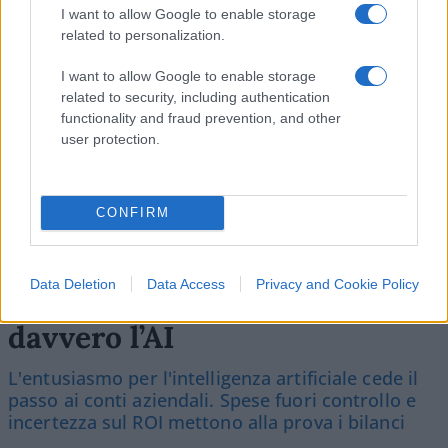
#BCE
#BUND
#EUROTOWER
#GERMANIA
I want to allow Google to enable storage
#INFLAZIONE
#OLAF SCHOLZ
#PIL
#S&P
related to personalization.
#SPREAD
I want to allow Google to enable storage
related to security, including authentication
15
functionality and fraud prevention, and other
user protection.
Leggi i commenti
CONFIRM
Data Deletion
Data Access
Privacy and Cookie Policy
Imprese: ecco quanto costa
davvero l’AI
L'entusiasmo per l'intelligenza artificiale cede il
passo ai conti aziendali. Spese fuori controllo e
incertezza sul ROI mettono alla prova i bilanci