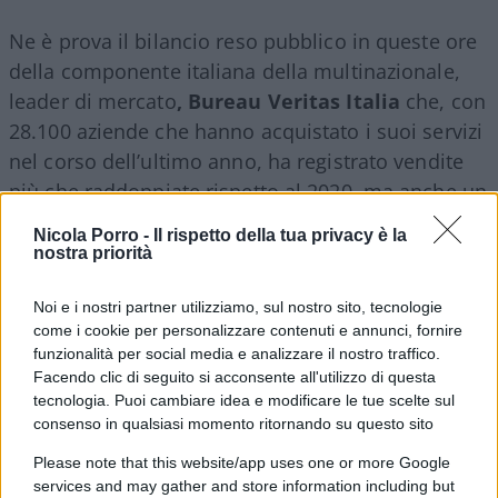
Ne è prova il bilancio reso pubblico in queste ore
della componente italiana della multinazionale,
leader di mercato
, Bureau Veritas Italia
che, con
28.100 aziende che hanno acquistato i suoi servizi
nel corso dell’ultimo anno, ha registrato vendite
più che raddoppiate rispetto al 2020, ma anche un
aumento del valore della produzione – che supera
Nicola Porro -
Il rispetto della tua privacy è la
i
280 milioni di €
– di oltre il
30% rispetto al 2024
nostra priorità
e un incremento del 25% degli occupati, saliti a
Noi e i nostri partner utilizziamo, sul nostro sito, tecnologie
quota 1500.
come i cookie per personalizzare contenuti e annunci, fornire
funzionalità per social media e analizzare il nostro traffico.
A trainare la corsa è stato proprio
il settore
Facendo clic di seguito si acconsente all'utilizzo di questa
tecnologia. Puoi cambiare idea e modificare le tue scelte sul
costruzioni e infrastrutture
: nel 2025 Bureau
consenso in qualsiasi momento ritornando su questo sito
Veritas Italia che ha acquisito tre società di questo
Please note that this website/app uses one or more Google
comparto,
Contec AQS
e le due controllate
services and may gather and store information including but
Exenet e PMPI
, che hanno portato ad un