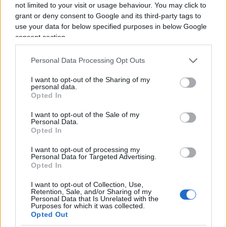
not limited to your visit or usage behaviour. You may click to
incremento delle vendite nel settore Building &
grant or deny consent to Google and its third-party tags to
Infrastructure pari a +134%.
use your data for below specified purposes in below Google
consent section.
Confermando gli obiettivi contenuti nel piano
strategico LEAP|28, Bureau Veritas ha ribadito la
Personal Data Processing Opt Outs
leadership nel mercato Italiano delle costruzioni e
I want to opt-out of the Sharing of my
infrastrutture e dei servizi correlati negli ambiti
personal data.
salute, sicurezza e ambiente.
Opted In
I want to opt-out of the Sale of my
Personal Data.
Opted In
Altrettanto strategica – come sottolineato
Diego
I want to opt-out of processing my
D’Amato
, Country Chair per Bureau Veritas Italia,
Personal Data for Targeted Advertising.
Opted In
da quest’anno a capo anche della nuova area Sud
Est Europa del gruppo –l’integrazione di SÓLIDA,
I want to opt-out of Collection, Use,
Retention, Sale, and/or Sharing of my
importante player spagnolo nel settore
Personal Data that Is Unrelated with the
Purposes for which it was collected.
delle rinnovabili, con una forte presenza in Italia,
Opted Out
posizionando il gruppo tra i protagonisti