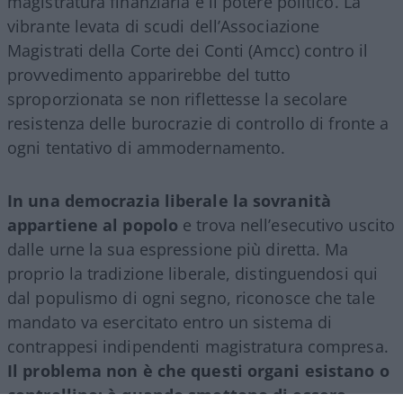
magistratura finanziaria e il potere politico. La
vibrante levata di scudi dell’Associazione
Magistrati della Corte dei Conti (Amcc) contro il
provvedimento apparirebbe del tutto
sproporzionata se non riflettesse la secolare
resistenza delle burocrazie di controllo di fronte a
ogni tentativo di ammodernamento.
In una democrazia liberale la sovranità
appartiene al popolo
e trova nell’esecutivo uscito
dalle urne la sua espressione più diretta. Ma
proprio la tradizione liberale, distinguendosi qui
dal populismo di ogni segno, riconosce che tale
mandato va esercitato entro un sistema di
contrappesi indipendenti magistratura compresa.
Il problema non è che questi organi esistano o
controllino: è quando smettono di essere