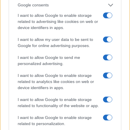
nei servizi CAPEX di ingegneria e consulenza
Google consents
tecnica per progetti rinnovabili.
I want to allow Google to enable storage
related to advertising like cookies on web or
device identifiers in apps.
Rafforzata anche la posizione di Bureau Veritas
nei settori del lusso e della moda attraverso
I want to allow my user data to be sent to
l’acquisizione del gruppo
LBS Luxury Brands
Google for online advertising purposes.
Service
s S.R.L., leader nei servizi di quality
I want to allow Google to send me
assurance e quality control, con competenze
personalized advertising.
riconosciute nel segmento degli accessori in
I want to allow Google to enable storage
metallo e hardware, nonché nelle materie prime e
related to analytics like cookies on web or
nei prodotti finiti. Un’integrazione che rafforza la
device identifiers in apps.
divisione Consumer Products Services,
I want to allow Google to enable storage
ampliandone la capacità di offrire servizi di
related to functionality of the website or app.
qualità e sostenibilità lungo la supply chain. E
nella stessa filiera si colloca anche la acquisizione
I want to allow Google to enable storage
di SPIN360, una società di consulenza italiana
related to personalization.