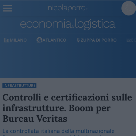
MILANO
ATLANTICO
ZUPPA DI PORRO
E
INFRASTRUTTURE
Controlli e certificazioni sulle
infrastrutture. Boom per
Bureau Veritas
La controllata italiana della multinazionale