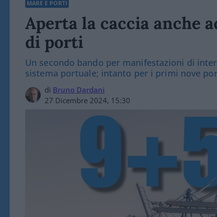
MARE E PORTI
Aperta la caccia anche a
di porti
Un secondo bando per manifestazioni di intere
sistema portuale; intanto per i primi nove por
di
Bruno Dardani
27 Dicembre 2024, 15:30