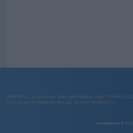
LUNIFIN S.r.l. a socio unico. Sede legale Milano, Largo F. Richini, 2/A,
C.F./P.Iva en. 07174900154, REA cap. soc. euro 10.000,00 i.v.
nicolaporro.it
è una