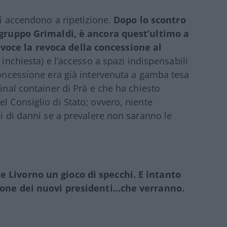
 si accendono a ripetizione.
Dopo lo scontro
l gruppo Grimaldi, è ancora quest’ultimo a
voce la revoca della concessione al
 inchiesta) e l’accesso a spazi indispensabili
 concessione era già intervenuta a gamba tesa
minal container di Prà e che ha chiesto
l Consiglio di Stato; ovvero, niente
ni di danni se a prevalere non saranno le
e Livorno un gioco di specchi. E intanto
isione dei nuovi presidenti…che verranno.