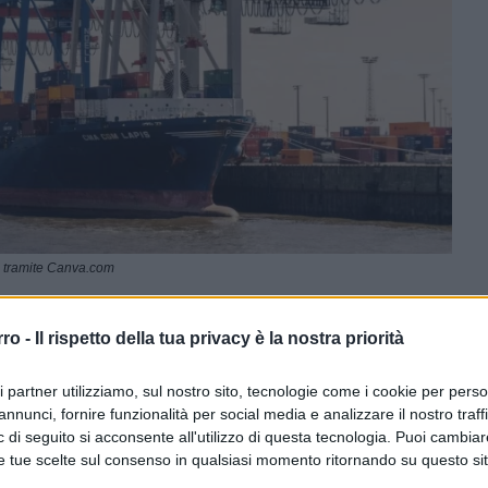
n tramite Canva.com
rro -
Il rispetto della tua privacy è la nostra priorità
ferite su Google
CLICCA QUI
ri partner utilizziamo, sul nostro sito, tecnologie come i cookie per pers
annunci, fornire funzionalità per social media e analizzare il nostro traff
0:00
/
--:--
 di seguito si acconsente all'utilizzo di questa tecnologia. Puoi cambiar
e tue scelte sul consenso in qualsiasi momento ritornando su questo si
l’Hully Gully, adesso siamo in…Nessun