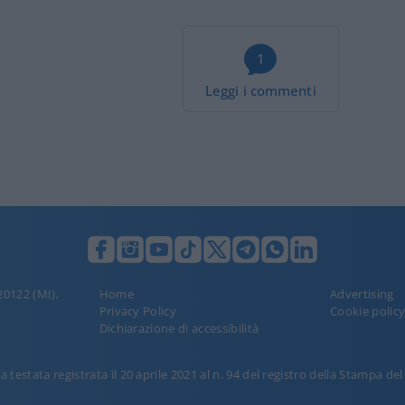
1
Leggi i commenti
 20122 (MI),
Home
Advertising
Privacy Policy
Cookie polic
Dichiarazione di accessibilità
 testata registrata il 20 aprile 2021 al n. 94 del registro della Stampa de