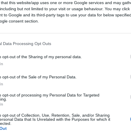
 that this website/app uses one or more Google services and may gath
tone estivo di metà anni sessanta,
including but not limited to your visit or usage behaviour. You may click 
ricerca in corso dei nuovi presidenti dei
 to Google and its third-party tags to use your data for below specifi
ivi a nove scali marittimi del Paese
ogle consent section.
mesi abbandonati a gestioni commissariali
esentazione delle autocandidature da parte
l Data Processing Opt Outs
ci di seconda fila a caccia di poltrone) di
 professionale per guidare un grande scalo,
il
o opt-out of the Sharing of my personal data.
utture è già proiettato nel futuro e ha
In
o opt-out of the Sale of my Personal Data.
In
ia effettivamente andata…in porto, ma
to opt-out of processing my Personal Data for Targeted
ing.
scadenza e anche per queste vanno
In
nza dei termini al 31 gennaio 2025. I
o opt-out of Collection, Use, Retention, Sale, and/or Sharing
lerno, Gioia Tauro, Sardegna e Venezia.
ersonal Data that Is Unrelated with the Purposes for which it
lected.
Out