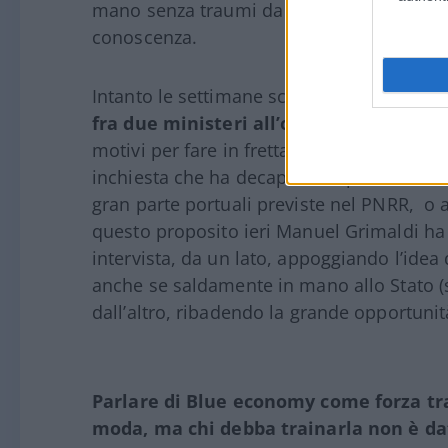
mano senza traumi da carente know how 
conoscenza.
Intanto le settimane scorrono e la nuova 
fra due ministeri all’orizzonte
, fatica 
motivi per fare in fretta ci sarebbero stat
inchiesta che ha decapitato il porto di Ge
gran parte portuali previste nel PNRR, o 
questo proposito ieri Manuel Grimaldi ha 
intervista, da un lato, appoggiando l’idea
anche se saldamente in mano allo Stato (si
dall’altro, ribadendo la grande opportunit
Parlare di Blue economy come forza tr
moda, ma chi debba trainarla non è da