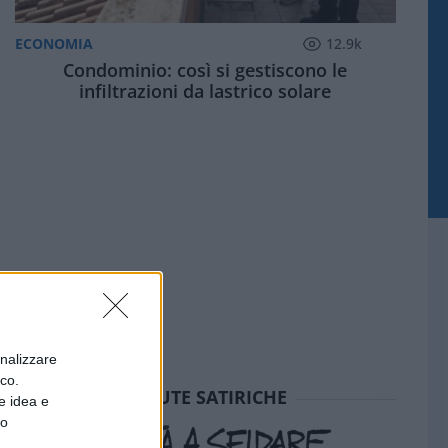
ECONOMIA
12.9k
Condominio: così si gestiscono le
infiltrazioni da lastrico solare
onalizzare
ico.
SEDUTE SATIRICHE
e idea e
to