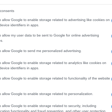
petenti decidano di procedere alle nomine
 natalizie e forse anche nell’immediata
consents
 che pare stia prendendo corpo è quella di
o allow Google to enable storage related to advertising like cookies on
po il 31 gennaio. Come dire, se prima
evice identifiers in apps.
esso siamo in 14 a ballare l’”Hully gully”.
o allow my user data to be sent to Google for online advertising
s.
to allow Google to send me personalized advertising.
che suona è quello di un Paese che sarà stato
mare, e nel caso specifico, con i porti
o allow Google to enable storage related to analytics like cookies on
andidature inattese di politici
(questa
evice identifiers in apps.
cenni di sinistra) pronti allo scatto decisivo
o allow Google to enable storage related to functionality of the website
zionari di Associazioni imprenditoriali
 esperienza di lavoro alle spalle
, e poi
l tutto a fronte di una incapacità, a oggi
o allow Google to enable storage related to personalization.
’interno delle Autorità di sistema portuale
o allow Google to enable storage related to security, including
 e che quindi potrebbe prendere le redini in
cation functionality and fraud prevention, and other user protection.