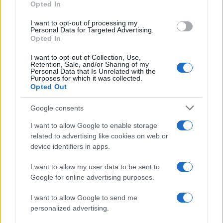
Polemiche roventi sull’ETS e sul mancato utilizzo
Opted In
di parte del
gettito prodotto da questa tassa
I want to opt-out of processing my
sono state alimentate anche da
Achille Onorato
,
Personal Data for Targeted Advertising.
Opted In
vice presidente della stessa associazione
armatoriali, che denunciato un vero e proprio
I want to opt-out of Collection, Use,
Retention, Sale, and/or Sharing of my
furto di risorse dirottate a coprire gli extra costi
Personal Data that Is Unrelated with the
Purposes for which it was collected.
del carburante. Con il risultato di tradire anche le
Opted Out
aspettative specie delle flotte impegnate nei
collegamenti con le isole minori e di penalizzare
Google consents
intere regioni insulari, dipendenti da un trasporto
I want to allow Google to enable storage
sempre più costoso.
related to advertising like cookies on web or
device identifiers in apps.
I want to allow my user data to be sent to
Google for online advertising purposes.
Il confronto con l’Unione europea si preannuncia
particolarmente aspro ai limiti di una rottura,
I want to allow Google to send me
proprio alla vigilia dell’annunciata rimodulazione
personalized advertising.
(tutt’altro che soddisfacente dell’ETS) dei rischi