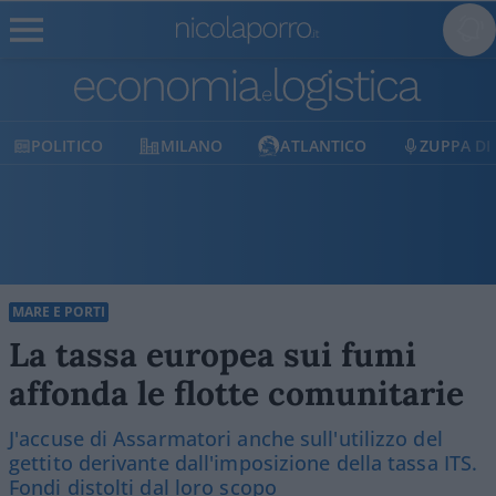
POLITICO
MILANO
ATLANTICO
ZUPPA DI P
MARE E PORTI
La tassa europea sui fumi
affonda le flotte comunitarie
J'accuse di Assarmatori anche sull'utilizzo del
gettito derivante dall'imposizione della tassa ITS.
Fondi distolti dal loro scopo