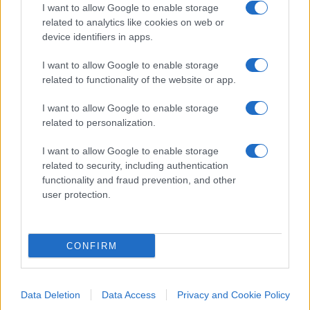
I want to allow Google to enable storage
che incombono anche sui porti europei, in primis
related to analytics like cookies on web or
quelli di
transhipment
, penalizzati rispetto a
device identifiers in apps.
quelli del nord Africa che non sono costretti a
I want to allow Google to enable storage
sottoporsi ai diktat di una Unione europea sempre
related to functionality of the website or app.
più scollata dalla realtà.
I want to allow Google to enable storage
related to personalization.
Con gli occhi a una fragilissima tregua per lo
stretto di Hormuz che, allo stato attuale, risulta
I want to allow Google to enable storage
related to security, including authentication
essere ben distante da una normalizzazione dei
functionality and fraud prevention, and other
traffici da e per il Golfo Persico, su
Bruxelles
user protection.
soffiano venti di guerra economica: dopo
l’automotive, consegnato all’invasione cinese, ora
tocca allo shipping fare i conti con probabili
CONFIRM
ridimensionamenti di flotta e posti di lavoro. Il
tutto sotto una bandiera blu in cui le stelle
Data Deletion
Data Access
Privacy and Cookie Policy
sembrano sbiadire ogni giorno di più. E a Pechino,