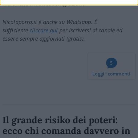
ma anche in Africa…ringraziano.
Nicolaporro.it è anche su Whatsapp. È
sufficiente
cliccare qui
per iscriversi al canale ed
essere sempre aggiornati (gratis).
5
Leggi i commenti
Il grande risiko dei poteri:
ecco chi comanda davvero in