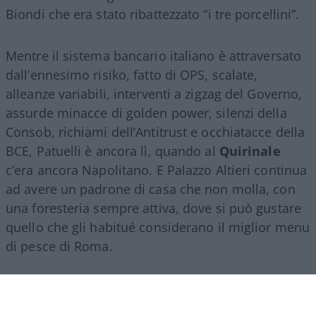
Biondi che era stato ribattezzato “i tre porcellini”.
Mentre il sistema bancario italiano è attraversato
dall’ennesimo risiko, fatto di OPS, scalate,
alleanze variabili, interventi a zigzag del Governo,
assurde minacce di golden power, silenzi della
Consob, richiami dell’Antitrust e occhiatacce della
BCE, Patuelli è ancora lì, quando al
Quirinale
c’era ancora Napolitano. E Palazzo Altieri continua
ad avere un padrone di casa che non molla, con
una foresteria sempre attiva, dove si può gustare
quello che gli habitué considerano il miglior menu
di pesce di Roma.