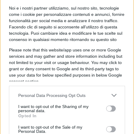
europei e alla corsa politically correct verso un
Noi e i nostri partner utilizziamo, sul nostro sito, tecnologie
green deal
che si sta rivelando un clamoroso
come i cookie per personalizzare contenuti e annunci, fornire
suicidio economico.
funzionalità per social media e analizzare il nostro traffico.
Facendo clic di seguito si acconsente all'utilizzo di questa
tecnologia. Puoi cambiare idea e modificare le tue scelte sul
consenso in qualsiasi momento ritornando su questo sito
Le contraddizioni
dell’ETS applicato allo
Please note that this website/app uses one or more Google
shipping
sono emerse in tutta la loro magnitudo,
services and may gather and store information including but
evidenziando come proprio questa tassa rischi di
not limited to your visit or usage behaviour. You may click to
trascinare fuori mercato la flotta italiana e le altre
grant or deny consent to Google and its third-party tags to
use your data for below specified purposes in below Google
europee, ma anche come gli investimenti del Pnrr
consent section.
nel rinnovo della flotta si siano rivelate
inutilizzabili a fronte di una concorrenza
Personal Data Processing Opt Outs
internazionale, specie cinese, in grado di produrre
I want to opt-out of the Sharing of my
navi ormai qualitativamente concorrenziali, a
personal data.
Opted In
basso costo e in tempi infinitamente più brevi.
I want to opt-out of the Sale of my
Personal Data.