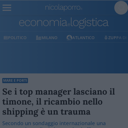
ITICO
MILANO
ATLANTICO
ZUPPA DI PORRO
MARE E PORTI
Se i top manager lasciano il
timone, il ricambio nello
shipping è un trauma
Secondo un sondaggio internazionale una