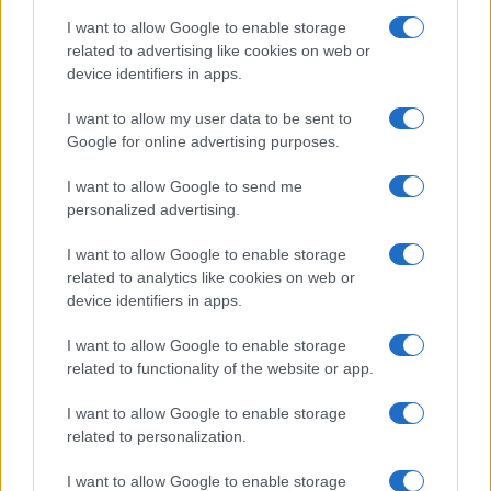
talenti, ma la capacità di sviluppare, dare priorità
I want to allow Google to enable storage
e trattenere in modo sistematico i futuri leader,
related to advertising like cookies on web or
che in molti casi – come sottolinea il sondaggio –
device identifiers in apps.
sono soffocati dalla mancanza di deleghe e dalla
I want to allow my user data to be sent to
impossibilità di disporre di tutti gli elementi
Google for online advertising purposes.
necessari per pilotare la nave aziendale in un
I want to allow Google to send me
momento così delicato come è quello della
personalized advertising.
successione.
I want to allow Google to enable storage
related to analytics like cookies on web or
Nicolaporro.it è anche su Whatsapp. È
device identifiers in apps.
sufficiente
cliccare qui
per iscriversi al canale ed
essere sempre aggiornati (gratis).
I want to allow Google to enable storage
related to functionality of the website or app.
I want to allow Google to enable storage
related to personalization.
Commenta per primo
I want to allow Google to enable storage