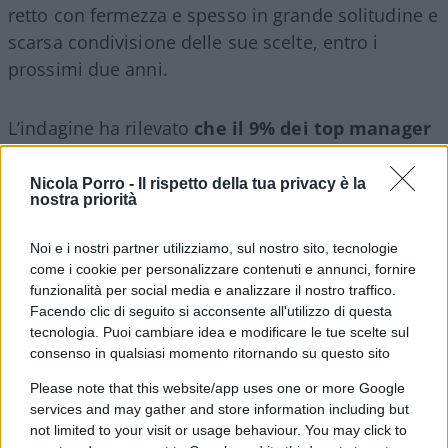
retto con fermezza e spesso in grande solitudine e
scarsa condivisione delle sue scelte, entro i
prossimi due anni.
L’indagine ha rilevato
che il 9% dei top manager
del settore marittimo prevede di lasciare la forza
lavoro entro il 2027, segnando un ricambio
Nicola Porro -
Il rispetto della tua privacy è la
nostra priorità
generazionale nella leadership del settore.
Noi e i nostri partner utilizziamo, sul nostro sito, tecnologie
come i cookie per personalizzare contenuti e annunci, fornire
funzionalità per social media e analizzare il nostro traffico.
Solo il 17% dei dirigenti marittimi ha
Facendo clic di seguito si acconsente all'utilizzo di questa
affermato di sentirsi molto fiducioso
che la
tecnologia. Puoi cambiare idea e modificare le tue scelte sul
propria azienda disponga di un piano di
consenso in qualsiasi momento ritornando su questo sito
successione chiaramente definito e attivo e il 10%
Please note that this website/app uses one or more Google
dichiara apertamente che non esiste alcun piano
services and may gather and store information including but
di successione.
not limited to your visit or usage behaviour. You may click to