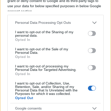
grant or deny consent to Google and its third-party tags to
use your data for below specified purposes in below Google
Nel sondaggio, alla domanda sulle principali
consent section.
sfide, la preoccupazione maggiore tra le centinaia
Personal Data Processing Opt Outs
di dirigenti del settore intervistati è stata lo
sviluppo di talenti interni per ruoli chiave (33%),
I want to opt-out of the Sharing of my
personal data.
seguita dalla mancanza di talenti disponibili (13%)
Opted In
e dalla mancanza di urgenza (12%), con la
I want to opt-out of the Sale of my
successione che in molte aziende marittime non è
Personal Data.
Opted In
ancora vista come una priorità.
I want to opt-out of processing my
Personal Data for Targeted Advertising.
Opted In
Altri ostacoli significativi includono la gestione
I want to opt-out of Collection, Use,
della successione a livello globale (11%) e
Retention, Sale, and/or Sharing of my
Personal Data that Is Unrelated with the
l’identificazione tempestiva dei futuri leader (10%).
Purposes for which it was collected.
Opted Out
Il principale ostacolo non è solo la disponibilità di
Google consents